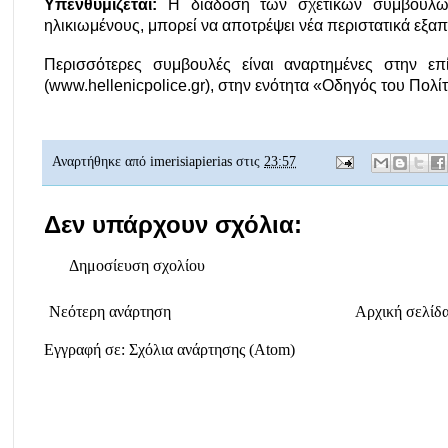
Υπενθυμίζεται: 
Η διάδοση των σχετικών συμβουλών 
ηλικιωμένους, μπορεί να αποτρέψει νέα περιστατικά εξα
Περισσότερες συμβουλές είναι αναρτημένες στην επί
(www.hellenicpolice.gr), στην ενότητα «Οδηγός του Πολί
Αναρτήθηκε από
imerisiapierias
στις
23:57
Δεν υπάρχουν σχόλια:
Δημοσίευση σχολίου
Νεότερη ανάρτηση
Αρχική σελίδ
Εγγραφή σε:
Σχόλια ανάρτησης (Atom)