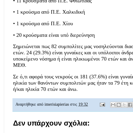
• 11 κρούσματα από Π.Ε. Φθιώτιδας
• 1 κρούσμα από Π.Ε. Χαλκιδική
• 1 κρούσμα από Π.Ε. Χίου
• 20 κρούσματα είναι υπό διερεύνηση
Σημειώνεται πως 82 συμπολίτες μας νοσηλεύονται διασ
ετών. 24 (29.3%) είναι γυναίκες και οι υπόλοιποι άνδ
υποκείμενο νόσημα ή είναι ηλικιωμένοι 70 ετών και άν
ΜΕΘ.
Σε ό,τι αφορά τους νεκρούς οι 181 (37.6%) είναι γυναί
ηλικία των θανόντων συμπολιτών μας ήταν τα 79 έτη κ
ή/και ηλικία 70 ετών και άνω.
Αναρτήθηκε από
imerisiapierias
στις
19:32
Δεν υπάρχουν σχόλια: