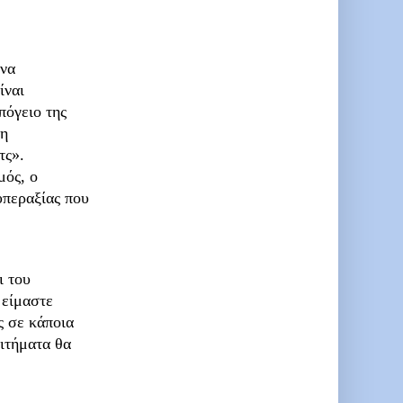
 να
ίναι
πόγειο της
ξη
τς».
μός, ο
υπεραξίας που
ι του
 είμαστε
ς σε κάποια
ιτήματα θα