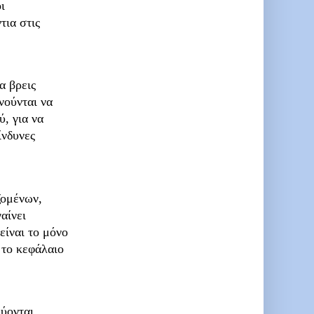
ι
τια στις
α βρεις
νούνται να
ύ, για να
ίνδυνες
ζομένων,
αίνει
είναι το μόνο
 το κεφάλαιο
εύονται