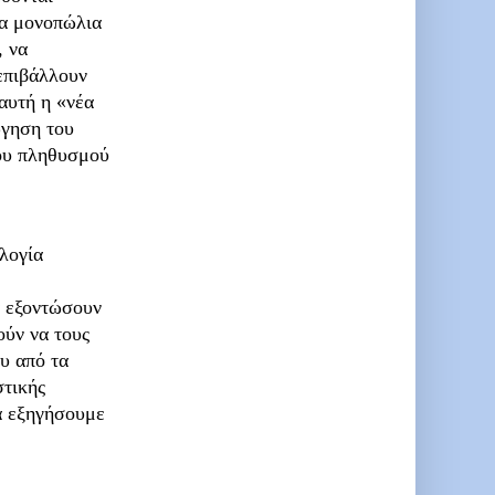
τα μονοπώλια
, να
επιβάλλουν
 αυτή η «νέα
ώγηση του
ου πληθυσμού
λογία
α εξοντώσουν
ούν να τους
υ από τα
στικής
να εξηγήσουμε