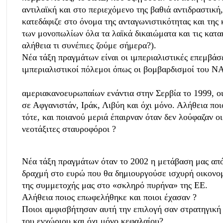
αντιλαϊκή και στο περιεχόμενο της βαθιά αντιδραστική
κατεδάφιζε στο όνομα της ανταγωνιστικότητας και της
των μονοπωλίων όλα τα λαϊκά δικαιώματα και τις κατα
αλήθεια τι συνέπιες ζούμε σήμερα?).
Νέα τάξη πραγμάτων είναι οι ιμπεριαλιστικές επεμβάσε
ιμπεριαλιστικοί πόλεμοι όπως οι βομβαρδισμοί του Ν
αμεριακανοευρωπαίων ενάντια στην Σερβία το 1999, ο
σε Αφγανιστάν, Ιράκ, Λιβύη και όχι μόνο. Αλήθεια ποι
τότε, και ποιανού μεριά έπαιρναν όταν δεν λούφαζαν ο
νεοτάξιτες σταυροφόροι ?
Νέα τάξη πραγμάτων όταν το 2002 η μετάβαση μας από
δραχμή στο ευρώ που θα δημιουργούσε ισχυρή οικονομ
της συμμετοχής μας στο «σκληρό πυρήνα» της ΕΕ.
Αλήθεια ποιος επωφελήθηκε και ποιοι έχασαν ?
Ποιοι αμφισβήτησαν αυτή την επιλογή σαν στρατηγική
του εγχώριου και όχι μόνο κεφαλαίου?