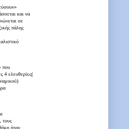
δεύσουν»
άσσεται και να
ονώνεται σε
ξικής πάλης
ιαλιστικό
» που
ς 4 ελευθερίες(
ναμικού)
δρα
να
, τους
θήκη ήταν