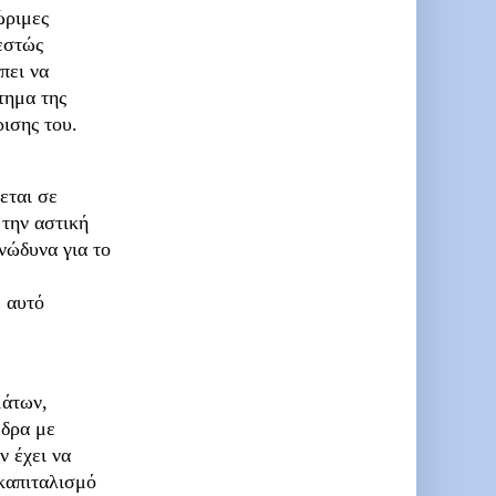
ώριμες
θεστώς
πει να
τημα της
ρισης του.
εται σε
 την αστική
ανώδυνα για το
 αυτό
μάτων,
 δρα με
ν έχει να
 καπιταλισμό