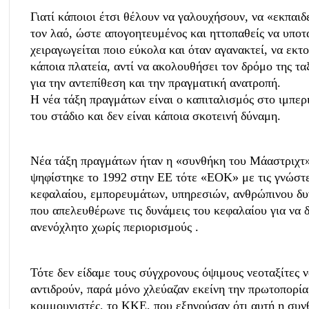
Γιατί κάποιοι έτσι θέλουν να γαλουχήσουν, να «εκπαι
τον λαό, ώστε απογοητευμένος και ηττοπαθείς να υποτ
χειραγωγείται ποιο εύκολα και όταν αγανακτεί, να εκτ
κάποια πλατεία, αντί να ακολουθήσει τον δρόμο της τα
για την αντεπίθεση και την πραγματική ανατροπή.
Η νέα τάξη πραγμάτων είναι ο καπιταλισμός στο ιμπερ
του στάδιο και δεν είναι κάποια σκοτεινή δύναμη.
Νέα τάξη πραγμάτων ήταν η «συνθήκη του Μάαστριχτ
ψηφίστηκε το 1992 στην ΕΕ τότε «ΕΟΚ» με τις γνώστε
κεφαλαίου, εμπορευμάτων, υπηρεσιών, ανθρώπινου δυ
που απελευθέρωνε τις δυνάμεις του κεφαλαίου για να 
ανενόχλητο χωρίς περιορισμούς .
Τότε δεν είδαμε τους σύγχρονους όψιμους νεοταξίτες 
αντιδρούν, παρά μόνο χλεύαζαν εκείνη την πρωτοπορία
κομμουνιστές, το ΚΚΕ, που εξηγούσαν ότι αυτή η συν