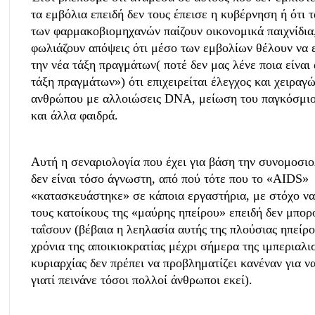
τα εμβόλια επειδή δεν τους έπεισε η κυβέρνηση ή ότι 
των φαρμακοβιομηχανών παίζουν οικονομικά παιχνίδια
φωλιάζουν απόψεις ότι μέσο των εμβολίων θέλουν να 
την νέα τάξη πραγμάτων( ποτέ δεν μας λένε ποια είναι
τάξη πραγμάτων») ότι επιχειρείται έλεγχος και χειραγ
ανθρώπου με αλλοιώσεις DNA, μείωση του παγκόσμι
και άλλα φαιδρά.
Αυτή η σεναριολογία που έχει για βάση την συνομοσιο
δεν είναι τόσο άγνωστη, από πού τότε που το «ΑΙDS»
«κατασκευάστηκε» σε κάποια εργαστήρια, με στόχο ν
τους κατοίκους της «μαύρης ηπείρου» επειδή δεν μπορ
ταΐσουν (βέβαια η λεηλασία αυτής της πλούσιας ηπείρο
χρόνια της αποικιοκρατίας μέχρι σήμερα της ιμπεριαλι
κυριαρχίας δεν πρέπει να προβληματίζει κανέναν για 
γιατί πεινάνε τόσοι πολλοί άνθρωποι εκεί).