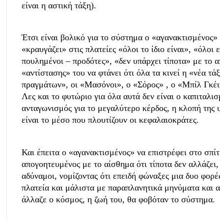
είναι η αστική τάξη).
Έτσι είναι βολικό για το σύστημα ο «αγανακτισμένος»
«κραυγάζει» στις πλατείες «όλοι το ίδιο είναι», «όλοι ε
πουλημένοι – προδότες», «δεν υπάρχει τίποτα» με το α
«αντίστασης» του να φτάνει ότι όλα τα κινεί η «νέα τά
πραγμάτων», οι «Μασόνοι», ο «Σόρος» , ο «Μπίλ Γκέι
Λες και το φυτώριο για όλα αυτά δεν είναι ο καπιταλισ
ανταγωνισμός για το μεγαλύτερο κέρδος, η κλοπή της 
είναι το μέσο που πλουτίζουν οι κεφαλαιοκράτες.
Και έπειτα ο «αγανακτισμένος» να επιστρέφει στο σπίτ
απογοητευμένος με το αίσθημα ότι τίποτα δεν αλλάζει,
αδύναμοι, νομίζοντας ότι επειδή φώναξες μια δυο φορέ
πλατεία και μάλιστα με παραπλανητικά μηνύματα και α
άλλαζε ο κόσμος, η ζωή του, θα φοβόταν το σύστημα.