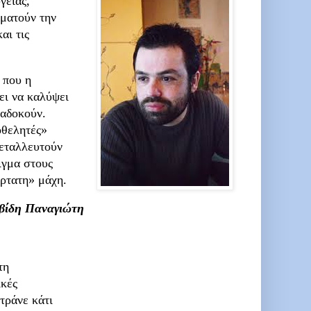
γείας,
αματούν την
αι τις
 που η
ει να καλύψει
ραδοκούν.
οθελητές»
μεταλλευτούν
ιγμα στους
έρτατη» μάχη.
βίδη Παναγιώτη
τη
ικές
τράνε κάτι