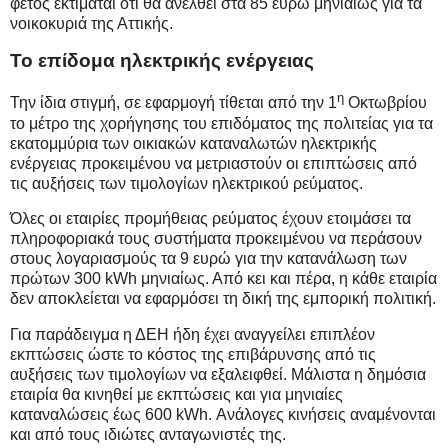
φέτος εκτιμάται ότι θα ανέλθει στα 85 ευρώ μηνιαίως για τα
νοικοκυριά της Αττικής.
Το επίδομα ηλεκτρικής ενέργειας
η
Την ίδια στιγμή, σε εφαρμογή τίθεται από την 1
Οκτωβρίου
το μέτρο της χορήγησης του επιδόματος της πολιτείας για τα
εκατομμύρια των οικιακών καταναλωτών ηλεκτρικής
ενέργειας προκειμένου να μετριαστούν οι επιπτώσεις από
τις αυξήσεις των τιμολογίων ηλεκτρικού ρεύματος.
Όλες οι εταιρίες προμήθειας ρεύματος έχουν ετοιμάσει τα
πληροφοριακά τους συστήματα προκειμένου να περάσουν
στους λογαριασμούς τα 9 ευρώ για την κατανάλωση των
πρώτων 300
kWh
μηνιαίως. Από κει και πέρα, η κάθε εταιρία
δεν αποκλείεται να εφαρμόσει τη δική της εμπορική πολιτική.
Για παράδειγμα η ΔΕΗ ήδη έχει αναγγείλει επιπλέον
εκπτώσεις ώστε το κόστος της επιβάρυνσης από τις
αυξήσεις των τιμολογίων να εξαλειφθεί. Μάλιστα η δημόσια
εταιρία θα κινηθεί με εκπτώσεις και για μηνιαίες
καταναλώσεις έως 600
kWh
. Ανάλογες κινήσεις αναμένονται
και από τους ιδιώτες ανταγωνιστές της.