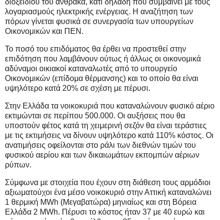
διοξειδίου του άνθρακα, κάτι δηλαδή που συμβαίνει με τους
λογαριασμούς ηλεκτρικής ενέργειας. Η αναζήτηση των
πόρων γίνεται φυσικά σε συνεργασία των υπουργείων
Οικονομικών και ΠΕΝ.
Το ποσό του επιδόματος θα έρθει να προστεθεί στην
επιδότηση που λαμβάνουν ούτως ή άλλως οι οικονομικά
αδύναμοι οικιακοί καταναλωτές από το υπουργείο
Οικονομικών (επίδομα θέρμανσης) και το οποίο θα είναι
υψηλότερο κατά 20% σε σχέση με πέρυσι.
Στην Ελλάδα τα νοικοκυριά που καταναλώνουν φυσικό αέριο
εκτιμώνται σε περίπου 500.000. Οι αυξήσεις που θα
υποστούν φέτος κατά τη χειμερινή σεζόν θα είναι τεράστιες
με τις εκτιμήσεις να δίνουν υψηλότερο κατά 110% κόστος. Οι
ανατιμήσεις οφείλονται στο ράλι των διεθνών τιμών του
φυσικού αερίου και των δικαιωμάτων εκπομπών αέριων
ρύπων.
Σύμφωνα με στοιχεία που έχουν στη διάθεση τους αρμόδιοι
αξιωματούχοι ένα μέσο νοικοκυριό στην Αττική καταναλώνει
1 θερμική
MWh
(Μεγαβατώρα) μηνιαίως και στη Βόρεια
Ελλάδα 2
MWh
. Πέρυσι το κόστος ήταν 37 με 40 ευρώ και