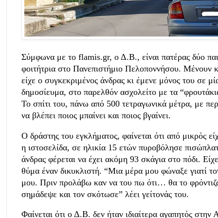
Σύμφωνα με το
flamis.gr
, ο Δ.Β., είναι πατέρας δύο π
φοιτήτρια στο Πανεπιστήμιο Πελοποννήσου. Μένουν και
είχε ο συγκεκριμένος άνδρας κι έμενε μόνος του σε μ
δημοσίευμα, στο παρελθόν ασχολείτο με τα “φρουτάκι
Το σπίτι του, πάνω από 500 τετραγωνικά μέτρα, με περ
να βλέπει ποιος μπαίνει και ποιος βγαίνει.
Ο δράστης του εγκλήματος, φαίνεται ότι από μικρός ε
η ιστοσελίδα, σε ηλικία 15 ετών πυροβόλησε πισώπλα
άνδρας φέρεται να έχει ακόμη 93 σκάγια στο πόδι. Είχ
θύμα έναν δικυκλιστή. “Μια μέρα μου φώναξε γιατί το
μου. Πριν προλάβω καν να του πω ότι… θα το φρόντιζ
σημάδεψε και τον σκότωσε” λέει γείτονάς του.
Φαίνεται ότι ο Δ.Β. δεν ήταν ιδιαίτερα αγαπητός στην