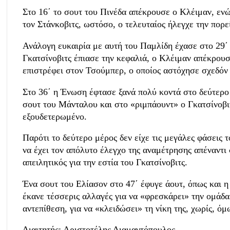
Στο 16΄ το σουτ του Πινέδα απέκρουσε ο Κλέιμαν, ενώ 
τον Στάνκοβιτς, ωστόσο, ο τελευταίος ήλεγχε την πορε
Ανάλογη ευκαιρία με αυτή του Παμλίδη έχασε στο 29΄
Γκατσίνοβιτς έπιασε την κεφαλιά, ο Κλέιμαν απέκρουσ
επιστρέφει στον Τσούμπερ, ο οποίος αστόχησε σχεδόν 
Στο 36΄ η Ένωση έφτασε ξανά πολύ κοντά στο δεύτερο
σουτ του Μάνταλου και στο «ριμπάουντ» ο Γκατσίνοβ
εξουδετερωμένο.
Παρότι το δεύτερο μέρος δεν είχε τις μεγάλες φάσει
να έχει τον απόλυτο έλεγχο της αναμέτρησης απέναντι
απειλητικός για την εστία του Γκατσίνοβιτς.
Ένα σουτ του Ελίασον στο 47΄ έφυγε άουτ, όπως και η
έκανε τέσσερις αλλαγές για να «φρεσκάρει» την ομάδα 
αντεπίθεση, για να «κλειδώσει» τη νίκη της, χωρίς, όμ
Διαιτητής: Αριστοτέλης Διαμαντόπουλος