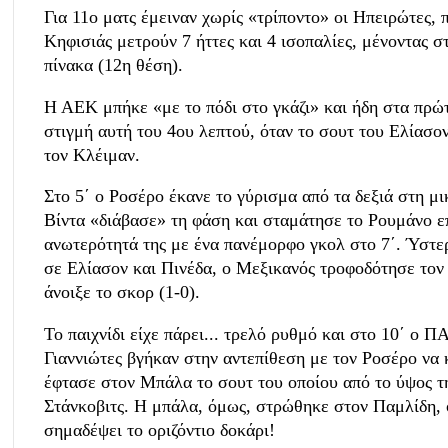
Για 11ο ματς έμειναν χωρίς «τρίποντο» οι Ηπειρώτες, π
Κηφισιάς μετρούν 7 ήττες και 4 ισοπαλίες, μένοντας
πίνακα (12η θέση).
Η ΑΕΚ μπήκε «με το πόδι στο γκάζι» και ήδη στα πρώτ
στιγμή αυτή του 4ου λεπτού, όταν το σουτ του Ελίασο
τον Κλέιμαν.
Στο 5΄ ο Ροσέρο έκανε το γύρισμα από τα δεξιά στη μ
Βίντα «διάβασε» τη φάση και σταμάτησε το Ρουμάνο ε
ανωτερότητά της με ένα πανέμορφο γκολ στο 7΄. Ύστ
σε Ελίασον και Πινέδα, ο Μεξικανός τροφοδότησε τον
άνοιξε το σκορ (1-0).
Το παιχνίδι είχε πάρει... τρελό ρυθμό και στο 10΄ ο 
Γιαννιώτες βγήκαν στην αντεπίθεση με τον Ροσέρο να
έφτασε στον Μπάλα το σουτ του οποίου από το ύψος τ
Στάνκοβιτς. Η μπάλα, όμως, στρώθηκε στον Παμλίδη, ο
σημαδέψει το οριζόντιο δοκάρι!