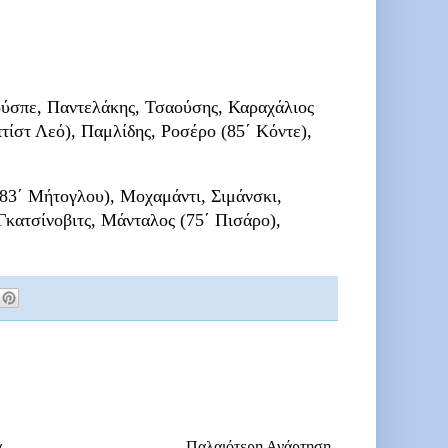
ύσπε, Παντελάκης, Τσαούσης, Καραχάλιος
τίστ Λεό), Παμλίδης, Ροσέρο (85΄ Κόντε),
(83΄ Μήτογλου), Μοχαμάντι, Σιμάνσκι,
Γκατσίνοβιτς, Μάνταλος (75΄ Πισάρο),
α
Παλαιότερη Ανάρτηση