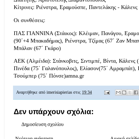
Κίτρινες: Ριένστρα, Εραμούσπε, Παντελάκης - Κάλενς
Οι συνθέσεις:
ΠΑΣ ΓΙΑΝΝΙΝΑ (Στάικος): Κλέιμαν, Πανάγου, Εραμο
(90΄+4 Μπακαδήμας), Ριένστρα, Τζίμας (67΄ Ζαν Μπαπ
Μπάλαν (67΄ Γκάρο)
ΑΕΚ (Αλμέιδα): Στάνκοβιτς, Σιντιμπέ, Βίντα, Κάλενς 
Πινέδα (75΄ Γαλανόπουλος), Ελίασον(75΄ Αμραμπάτ), 
Τσούμπερ (75΄ Πόνσε)amna.gr
Αναρτήθηκε από
imerisiapierias
στις
19:34
Δεν υπάρχουν σχόλια:
Δημοσίευση σχολίου
Νεότερη ανάρτηση
Αρχική σελίδ