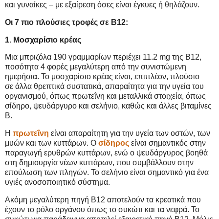
και γυναίκες – με εξαίρεση όσες είναι έγκυες ή θηλάζουν.
Οι 7 πιο πλούσιες τροφές σε Β12:
1. Μοσχαρίσιο κρέας
Μια μπριζόλα 190 γραμμαρίων περιέχει 11.2 mg της Β12,
ποσότητα 4 φορές μεγαλύτερη από την συνιστώμενη
ημερήσια. Το μοσχαρίσιο κρέας είναι, επιπλέον, πλούσιο
σε άλλα θρεπτικά συστατικά, απαραίτητα για την υγεία του
οργανισμού, όπως πρωτεΐνη και μεταλλικά στοιχεία, όπως
σίδηρο, ψευδάργυρο και σελήνιο, καθώς και άλλες βιταμίνες
Β.
Η
πρωτεΐνη
είναι απαραίτητη για την υγεία των οστών, των
μυών και των κυττάρων. Ο
σίδηρος
είναι σημαντικός στην
παραγωγή ερυθρών κυττάρων, ενώ ο ψευδάργυρος βοηθά
στη δημιουργία νέων κυττάρων, που συμβάλλουν στην
επούλωση των πληγών. Το σελήνιο είναι σημαντικό για ένα
υγιές ανοσοποιητικό σύστημα.
Ακόμη μεγαλύτερη πηγή B12 αποτελούν τα κρεατικά που
έχουν το ρόλο οργάνου όπως το συκώτι και τα νεφρά. Το