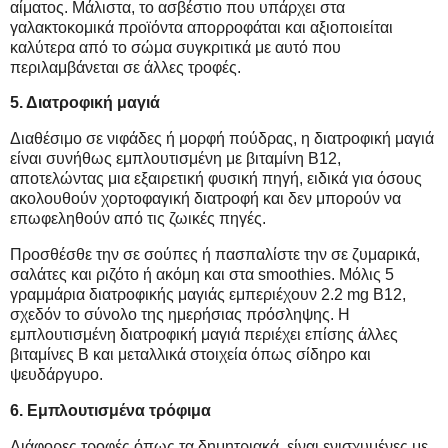
αίματος. Μάλιστα, το ασβέστιο που υπάρχει στα
γαλακτοκομικά προϊόντα απορροφάται και αξιοποιείται
καλύτερα από το σώμα συγκριτικά με αυτό που
περιλαμβάνεται σε άλλες τροφές.
5. Διατροφική μαγιά
Διαθέσιμο σε νιφάδες ή μορφή πούδρας, η διατροφική μαγιά
είναι συνήθως εμπλουτισμένη με βιταμίνη Β12,
αποτελώντας μια εξαιρετική φυσική πηγή, ειδικά για όσους
ακολουθούν χορτοφαγική διατροφή και δεν μπορούν να
επωφεληθούν από τις ζωικές πηγές.
Προσθέσθε την σε σούπες ή πασπαλίστε την σε ζυμαρικά,
σαλάτες και ριζότο ή ακόμη και στα smoothies. Μόλις 5
γραμμάρια διατροφικής μαγιάς εμπεριέχουν 2.2 mg Β12,
σχεδόν το σύνολο της ημερήσιας πρόσληψης. Η
εμπλουτισμένη διατροφική μαγιά περιέχει επίσης άλλες
βιταμίνες Β και μεταλλικά στοιχεία όπως σίδηρο και
ψευδάργυρο.
6. Εμπλουτισμένα τρόφιμα
Διάφορες τροφές όπως τα δημητριακά είναι ενισχυμένες με