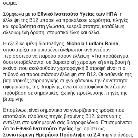
σώμα.
Σύμφωνα με το
Εθνικό Ινστιτούτο Υγείας των ΗΠΑ
, η
έλλειψη της Β12 μπορεί να προκαλέσει ωχρότητα, πληγές
και ερυθρότητα στη γλώσσα, ευερεθιστότητα, κατάθλιψη,
αλλοιωμένη όραση, στοματικά έλκη και άλλα.
Η εξειδικευμένη διαιτολόγος,
Nichola Ludlam-Raine,
υποστηρίζει ότι ορισμένοι άνθρωποι κινδυνεύουν
περισσότερο να παρουσιάσουν έλλειψη: «Για παράδειγμα,
όσοι υποβάλλονται σε βαριατρική χειρουργική επέμβαση ή
εκείνοι που ακολουθούν χορτοφαγική διατροφή είναι πιο
πιθανό να παρουσιάσουν έλλειψη στη Β12. Οι ασθενείς της
βαριατρικής χειρουργικής συχνά χάσνουν την δυνατότητα
αφομοίωσης της βιταμίνης, ενώ οι χορτοφάγοι δεν έχουν
πρόσβαση σε σημαντικές, ζωικής προέλευσης, πηγές της
βιταμίνης.
Επομένως, είναι σημαντικό να γνωρίζετε τις τροφές που
αποτελούν πλούσιες πηγές βιταμίνης Β12, ώστε να τις
εντάξετε στο καθημερινό σας διατροφολόγιο. Επισημαίνεται
ότι το
Εθνικό Ινστιτούτο Υγείας
έχει ορίσει ως
Συνιστώμενη Ημερήσια Πρόσληψη τα 2.4 mg
για άνδρες