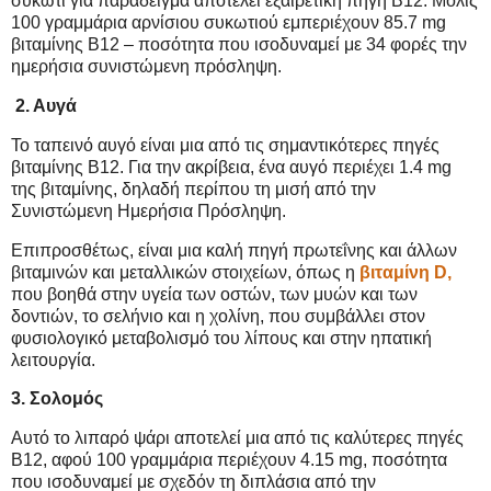
συκώτι για παράδειγμα αποτελεί εξαιρετική πηγή Β12. Μόλις
100 γραμμάρια αρνίσιου συκωτιού εμπεριέχουν 85.7 mg
βιταμίνης Β12 – ποσότητα που ισοδυναμεί με 34 φορές την
ημερήσια συνιστώμενη πρόσληψη.
2. Αυγά
Το ταπεινό αυγό είναι μια από τις σημαντικότερες πηγές
βιταμίνης Β12. Για την ακρίβεια, ένα αυγό περιέχει 1.4 mg
της βιταμίνης, δηλαδή περίπου τη μισή από την
Συνιστώμενη Ημερήσια Πρόσληψη.
Επιπροσθέτως, είναι μια καλή πηγή πρωτεΐνης και άλλων
βιταμινών και μεταλλικών στοιχείων, όπως η
βιταμίνη D,
που βοηθά στην υγεία των οστών, των μυών και των
δοντιών, το σελήνιο και η χολίνη, που συμβάλλει στον
φυσιολογικό μεταβολισμό του λίπους και στην ηπατική
λειτουργία.
3. Σολομός
Αυτό το λιπαρό ψάρι αποτελεί μια από τις καλύτερες πηγές
Β12, αφού 100 γραμμάρια περιέχουν 4.15 mg, ποσότητα
που ισοδυναμεί με σχεδόν τη διπλάσια από την