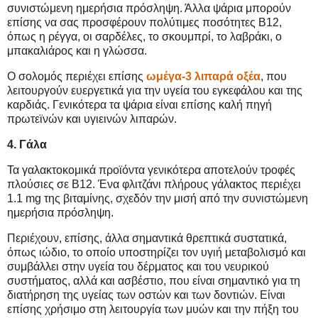
συνιστώμενη ημερήσια πρόσληψη. Άλλα ψάρια μπορούν
επίσης να σας προσφέρουν πολύτιμες ποσότητες Β12,
όπως η ρέγγα, οι σαρδέλες, το σκουμπρί, το λαβράκι, ο
μπακαλιάρος και η γλώσσα.
Ο σολομός περιέχει επίσης
ωμέγα-3 λιπαρά οξέα
, που
λειτουργούν ευεργετικά για την υγεία του εγκεφάλου και της
καρδιάς. Γενικότερα τα ψάρια είναι επίσης καλή πηγή
πρωτεϊνών και υγιεινών λιπαρών.
4. Γάλα
Τα γαλακτοκομικά προϊόντα γενικότερα αποτελούν τροφές
πλούσιες σε Β12. Ένα φλιτζάνι πλήρους γάλακτος περιέχει
1.1 mg της βιταμίνης, σχεδόν την μισή από την συνιστώμενη
ημερήσια πρόσληψη.
Περιέχουν, επίσης, άλλα σημαντικά θρεπτικά συστατικά,
όπως ιώδιο, το οποίο υποστηρίζει τον υγιή μεταβολισμό και
συμβάλλει στην υγεία του δέρματος και του νευρικού
συστήματος, αλλά και ασβέστιο, που είναι σημαντικό για τη
διατήρηση της υγείας των οστών και των δοντιών. Είναι
επίσης χρήσιμο στη λειτουργία των μυών και την πήξη του