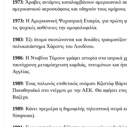
1973
: Άραβες αντάρτες καταλαμβάνουν αμερικανικό α
αμερικανικού αεροσκάφους και οδηγούν τους ομήρους
1973:
Η Αμερικανική Ψυχιατρική Εταιρία, για πρώτη φ
τις ψυχικές ασθένειες την ομοφυλοφιλία.
1983
: Έξι άτομα σκοτώνονται και δεκάδες τραυματίζο
πολυκατάστημα Χάροντς του Λονδίνου.
1986
: Η Νταβίνα Τόμσον γράφει ιστορία στα ιατρικά 
ταυτόχρονη μεταμόσχευση καρδιάς, πνευμόνων και ήπα
Αγγλίας.
1989
: Ένας πολωνός επιθετικός ονόματι Κζιστόφ Βάρτσ
Παναθηναϊκό στο ντέρμπι με την ΑΕΚ. Θα αφήσει επ
Βαζέχα.
1989
: Κάνει πρεμιέρα η δημοφιλής τηλεοπτική σειρά 
Simpsons).