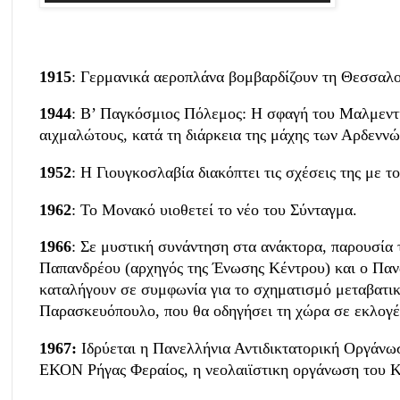
1915
: Γερμανικά αεροπλάνα βομβαρδίζουν τη Θεσσαλο
1944
: Β’ Παγκόσμιος Πόλεμος: Η σφαγή του Μαλμεντί
αιχμαλώτους, κατά τη διάρκεια της μάχης των Αρδεννώ
1952
: Η Γιουγκοσλαβία διακόπτει τις σχέσεις της με τ
1962
: Το Μονακό υιοθετεί το νέο του Σύνταγμα.
1966
: Σε μυστική συνάντηση στα ανάκτορα, παρουσία 
Παπανδρέου (αρχηγός της Ένωσης Κέντρου) και ο Παν
καταλήγουν σε συμφωνία για το σχηματισμό μεταβατι
Παρασκευόπουλο, που θα οδηγήσει τη χώρα σε εκλογέ
1967:
Ιδρύεται η Πανελλήνια Αντιδικτατορική Οργάνω
ΕΚΟΝ Ρήγας Φεραίος, η νεολαιϊστικη οργάνωση του Κ