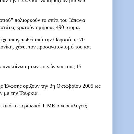
ουν την ΕΣΣΔ και να κηρύξουν μία νέα
τιού” πολιορκούν το σπίτι του Ιάπωνα
αστάτες κρατούν ομήρους 490 άτομα.
είχε απογειωθεί από την Οδησσό με 70
λονίκη, χάνει τον προσανατολισμό του και
ν ανακοίνωση των ποινών για τους 15
ής Ένωσης ορίζουν την 3η Οκτωβρίου 2005 ως
ν με την Τουρκία.
ι από το περιοδικό TIME o νεοεκλεγείς