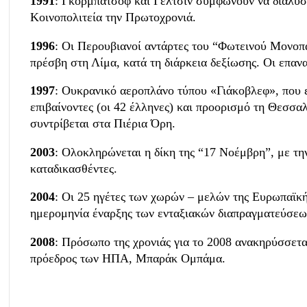
1991
: Γκορμπατσόφ και Γέλτσιν συμφωνούν να διαλύσ
Κοινοπολιτεία την Πρωτοχρονιά.
1996
: Οι Περουβιανοί αντάρτες του “Φωτεινού Μονοπα
πρέσβη στη Λίμα, κατά τη διάρκεια δεξίωσης. Οι επαν
1997
: Ουκρανικό αεροπλάνο τύπου «Γιάκοβλεφ», που 
επιβαίνοντες (οι 42 έλληνες) και προορισμό τη Θεσσα
συντρίβεται στα Πιέρια Όρη.
2003
: Ολοκληρώνεται η δίκη της “17 Νοέμβρη”, με τη
καταδικασθέντες.
2004
: Οι 25 ηγέτες των χωρών – μελών της Ευρωπαϊκ
ημερομηνία έναρξης των ενταξιακών διαπραγματεύσεω
2008
: Πρόσωπο της χρονιάς για το 2008 ανακηρύσσετα
πρόεδρος των ΗΠΑ, Μπαράκ Ομπάμα.