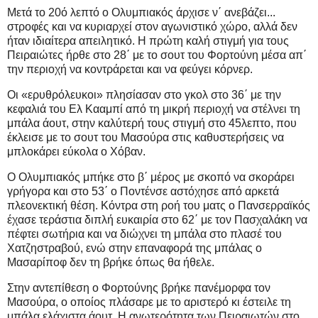
Μετά το 20ό λεπτό ο Ολυμπιακός άρχισε ν΄ ανεβάζει...
στροφές και να κυριαρχεί στον αγωνιστικό χώρο, αλλά δεν
ήταν ιδιαίτερα απειλητικό. Η πρώτη καλή στιγμή για τους
Πειραιώτες ήρθε στο 28΄ με το σουτ του Φορτούνη μέσα απ΄
την περιοχή να κοντράρεται και να φεύγει κόρνερ.
Οι «ερυθρόλευκοι» πλησίασαν στο γκολ στο 36΄ με την
κεφαλιά του Ελ Κααμπί από τη μικρή περιοχή να στέλνει τη
μπάλα άουτ, στην καλύτερή τους στιγμή στο 45λεπτο, που
έκλεισε με το σουτ του Μασούρα στις καθυστερήσεις να
μπλοκάρει εύκολα ο Χόβαν.
Ο Ολυμπιακός μπήκε στο β΄ μέρος με σκοπό να σκοράρει
γρήγορα και στο 53΄ ο Ποντένσε αστόχησε από αρκετά
πλεονεκτική θέση. Κόντρα στη ροή του ματς ο Πανσερραϊκός
έχασε τεράστια διπλή ευκαιρία στο 62΄ με τον Πασχαλάκη να
πέφτει σωτήρια και να διώχνει τη μπάλα στο πλασέ του
Χατζηστραβού, ενώ στην επαναφορά της μπάλας ο
Μασαρίποφ δεν τη βρήκε όπως θα ήθελε.
Στην αντεπίθεση ο Φορτούνης βρήκε πανέμορφα τον
Μασούρα, ο οποίος πλάσαρε με το αριστερό κι έστειλε τη
μπάλα ελάχιστα άουτ. Η ανωτερότητα των Πειραιωτών στο