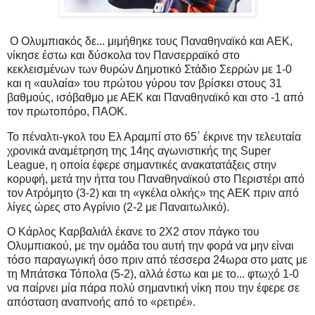
Ο Ολυμπιακός δε... μιμήθηκε τους Παναθηναϊκό και ΑΕΚ,
νίκησε έστω και δύσκολα τον Πανσερραϊκό στο
κεκλεισμένων των θυρών Δημοτικό Στάδιο Σερρών με 1-0
και η «αυλαία» του πρώτου γύρου τον βρίσκει στους 31
βαθμούς, ισόβαθμο με ΑΕΚ και Παναθηναϊκό και στο -1 από
τον πρωτοπόρο, ΠΑΟΚ.
Το πέναλτι-γκολ του Ελ Αραμπί στο 65΄ έκρινε την τελευταία
χρονικά αναμέτρηση της 14ης αγωνιστικής της Super
League, η οποία έφερε σημαντικές ανακατατάξεις στην
κορυφή, μετά την ήττα του Παναθηναϊκού στο Περιστέρι από
τον Ατρόμητο (3-2) και τη «γκέλα ολκής» της ΑΕΚ πριν από
λίγες ώρες στο Αγρίνιο (2-2 με Παναιτωλικό).
Ο Κάρλος Καρβαλιάλ έκανε το 2Χ2 στον πάγκο του
Ολυμπιακού, με την ομάδα του αυτή την φορά να μην είναι
τόσο παραγωγική όσο πριν από τέσσερα 24ωρα στο ματς με
τη Μπάτσκα Τόπολα (5-2), αλλά έστω και με το... φτωχό 1-0
να παίρνει μία πάρα πολύ σημαντική νίκη που την έφερε σε
απόσταση αναπνοής από το «ρετιρέ».