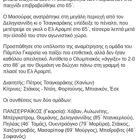
παιχνίδι επιβραβεύθηκε στο 65΄.
Ο Μασούρας ανατράπηκε στη μεγάλη περιοχή από τον
Δεληγιαννίδη κι ο Τσαγκαράκης υπέδειξε το πέναλτι, που
μετέτρεψε σε γκολ ο Ελ Αραμπί στο 65΄, τέσσερα λεπτά μετά
την είσοδό του στον αγωνιστικό χώρο.
Προσπάθησε στο υπόλοιπο της αναμέτρησης η ομάδα του
Πάμπλο Γκαρσία να παίξει πιο επιθετικά, αλλά δεν ήταν
καθόλου απειλητικό. Αντίθετα ο Ολυμπιακός «άγγιξε» το 2-0
στο 88΄ με τον Θυμιάνη να διώχνει πάνω στη γραμμή το
πλασέ του Ελ Αραμπί.
Διαιτητής: Πέτρος Τσαγκαράκης (Χανίων)
Κίτρινες: Στάικος - Ντόη, Φορτούνης, Μπιανκόν, Έσε
Οι συνθέσεις των δύο ομάδων:
ΠΑΝΣΕΡΡΑΪΚΟΣ (Γκαρσία): Χόβαν, Αυλωνίτης,
Μπέργκστρομ, Θυμιάνης, Δεληγιαννίδης (85΄ Ντανκερλούι),
Πηλέας (46΄ Τομάς), Ουεντραόγκο (79΄ Μορέιρα), Στάικος,
Χατζηστραβός, Μασαρίποφ (69΄ Μούργος), Μπαΐροβιτς (46΄
Σοφιανός)