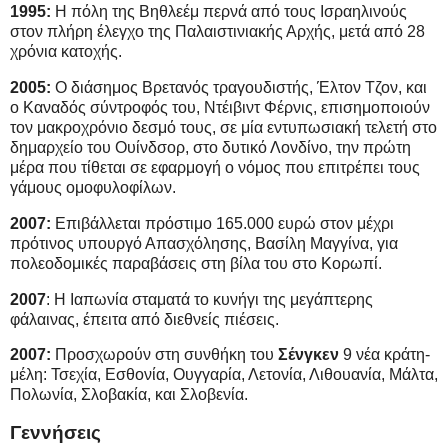
1995:
Η πόλη της Βηθλεέμ περνά από τους Ισραηλινούς
στον πλήρη έλεγχο της Παλαιστινιακής Αρχής, μετά από 28
χρόνια κατοχής.
2005:
Ο διάσημος Βρετανός τραγουδιστής, Έλτον Τζον, και
ο Καναδός σύντροφός του, Ντέιβιντ Φέρνις, επισημοποιούν
τον μακροχρόνιο δεσμό τους, σε μία εντυπωσιακή τελετή στο
δημαρχείο του Ουίνδσορ, στο δυτικό Λονδίνο, την πρώτη
μέρα που τίθεται σε εφαρμογή ο νόμος που επιτρέπει τους
γάμους ομοφυλοφίλων.
2007:
Επιβάλλεται πρόστιμο 165.000 ευρώ στον μέχρι
πρότινος υπουργό Απασχόλησης, Βασίλη Μαγγίνα, για
πολεοδομικές παραβάσεις στη βίλα του στο Κορωπί.
2007
: Η Ιαπωνία σταματά το κυνήγι της μεγάπτερης
φάλαινας, έπειτα από διεθνείς πιέσεις.
2007:
Προσχωρούν στη συνθήκη του
Σένγκεν
9 νέα κράτη-
μέλη: Τσεχία, Εσθονία, Ουγγαρία, Λετονία, Λιθουανία, Μάλτα,
Πολωνία, Σλοβακία, και Σλοβενία.
Γεννήσεις