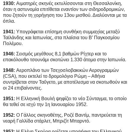
1930:
Αιματηρές σκηνές εκτυλίσσονται στη Θεσσαλονίκη,
όταν η αστυνομία επιτίθεται εναντίον των σιδηροδρομικών,
που ζητούν τη χορήγηση του 13ου μισθού. Διαλύονται με τα
όπλα.
1941:
Υπογράφεται επίσημη συνθήκη συμμαχίας μεταξύ
Ταϊλάνδης και Ιαπωνίας, στα πλαίσια του Β’ Παγκοσμίου
Πολέμου.
1946:
Σεισμός μεγέθους 8,1 βαθμών Ρίχτερ και το
επακόλουθο τσουνάμι σκοτώνει 1.330 άτομα στην Ιαπωνία.
1948:
Αεροπλάνο των Τσεχοσλοβακικών Αερογραμμών
(CSA), που εκτελεί το δρομολόγιο Ρώμη – Αθήνα
συντρίβεται στον Ταΰγετο, με αποτέλεσμα να σκοτωθούν και
οι 24 επιβαίνοντες.
1951:
Η Ελληνική Βουλή ψηφίζει το νέο Σύνταγμα, το οποίο
θα τεθεί σε ισχύ την 1η Ιανουαρίου 1952.
1952:
Ο Γάλλος σκηνοθέτης, Ροζέ Βαντίμ, παντρεύεται τη
νεαρή Γαλλίδα στάρλετ, Μπριζίτ Μπαρντό.
1952:
Η Ελένη Σκούρα ορίζεται υποψήφια του Ελληνικού