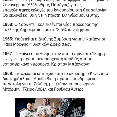
Συναγερμού (Αλέξανδρος Παπάγος) για τις
επαναληπτικές εκλογές του Ιανουαρίου στη Θεσσαλονίκη.
Θα εκλεγεί και θα γίνει η πρώτη ελληνίδα βουλευτής.
1958:
Ο Σαρλ ντε Γκολ εκλέγεται νέος πρόεδρος της
Γαλλικής Δημοκρατίας με το 78,5% των ψήφων.
1965:
Υιοθετείται η Διεθνής Σύμβαση για την Κατάργηση
Κάθε Μορφής Φυλετικών Διακρίσεων.
1967:
Πεθαίνει ο ασθενής, στον οποίο πριν από 18 ημέρες
είχε γίνει η πρώτη μεταμόσχευση καρδιάς από το
νοτιοαφρικανό χειρουργό, Κριστιάν Μπάρναρντ.
1968:
Εκτοξεύεται επιτυχώς από το ακρωτήριο Κένεντι το
διαστημόπλοιο «Apollo 8», η πρώτη επανδρωμένη
αποστολή για τη Σελήνη, με πλήρωμα τους Φρανκ
Μπόρμαν, Τζέιμς Λόβελ και Γουίλιαμ Άντερς.