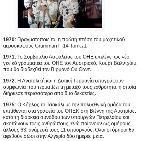
1970:
Πραγματοποιείται η πρώτη πτήση του μαχητικού
αεροσκάφους Grumman F-14 Tomcat.
1971:
Το Συμβούλιο Ασφαλείας του ΟΗΕ επιλέγει ως νέο
γενικό γραμματέα του ΟΗΕ τον Αυστριακό, Κουρτ Βαλντχάιμ,
που θα διαδεχθεί τον Βιρμανό Ου Θαντ.
1972:
Η Ανατολική και η Δυτική Γερμανία υπογράφουν
συμφωνία που τερματίζει τη μεταξύ τους εχθρότητα, η οποία
διήρκεσε περισσότερο από δυο δεκαετίες.
1975:
Ο Κάρλος το Τσακάλι με την πολυεθνική ομάδα του
επιτίθενται στα γραφεία του ΟΠΕΚ στη Βιέννη της Αυστρίας,
κατά τη διάρκεια συνόδου των υπουργών Πετρελαίου και
σκοτώνουν τρεις ανθρώπους, ενώ παίρνουν ως ομήρους
άλλους 63, ανάμεσά τους 11 υπουργούς. Όλοι οι όμηροι θα
αφεθούν σώοι στην Αλγερία δύο ημέρες μετά.