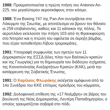
1988:
Πραγματοποιείται η πρώτη πτήση του Antonov An-
225, του μεγαλύτερου αεροσκάφους στον κόσμο.
1988:
Ένα Boeing 747 της Pan-Am συντρίβεται στο
Λόκερμπι της Σκωτίας, με αποτέλεσμα να βρουν τον θάνατο
οι 259 επιβαίνοντες, καθώς και 11 κάτοικοι της πόλης. Το
αεροπλάνο εκτελούσε την πτήση 103 από τη Φρανκφούρτη
στο Ντιτρόιτ και η πτώση του οφείλεται σε έκρηξη βόμβας,
που είχαν τοποθετήσει Λίβυοι τρομοκράτες.
1991:
Υπογραφή συμφωνίας των ηγετών των 11
Δημοκρατιών της ΕΣΣΔ (όλες πλην των Βαλτικών κρατών
και της Γεωργίας) για τη δημιουργία του διάδοχου σχήματος
της Κοινοπολιτείας Ανεξαρτήτων Κρατών (ΚΑΚ), μετά την
κατάρρευση της Σοβιετικής Ένωσης.
1991:
Ο
Χαρίλαος Φλωράκης
εκλέγεται ομόφωνα από το
14ο Συνέδριο του ΚΚΕ επίτιμος πρόεδρος του κόμματος.
1992:
Δολοφονική επίθεση της «17 Νοέμβρη» σε βάρος του
βουλευτή της Νέας Δημοκρατίας, Λευτέρη Παπαδημητρίου, ο
οποίος τραυματίζεται σοβαρά στο πόδι.