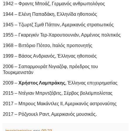
1942 – Φραντς Μποάζ, Γερμανός ανθρωπολόγος
1944 – Ελένη Παπαδάκη, Ελληνίδα ηθοποιός
1945 – Τζωρτζ Σμιθ Πάττον, Αμερικανός στρατιωτικός
1955 – Γκαρεγκίν Τερ-Χαρουτιουνιάν, Αρμένιος πολιτικός
1968 – Βιττόριο Πότσο, Ιταλός προπονητής
1999 – Βάσος Ανδριανός, Έλληνας ηθοποιός
2006 – Σαπαρμουράτ Νιγιαζόφ, πρόεδρος του
Τουρκμενιστάν
2009 –
Χρήστος Λαμπράκης
, Έλληνας επιχειρηματίας
2015 – Ντέγιαν Μπρντζόβιτς, Σέρβος βολεϊμπολίστας
2017 – Μπρους Μακάντλες ΙΙ, Αμερικανός αστροναύτης
2017 – Ρόζγουελ Ραντ, Αμερικανός μουσικός.
imerisiapierias
στις
00:23