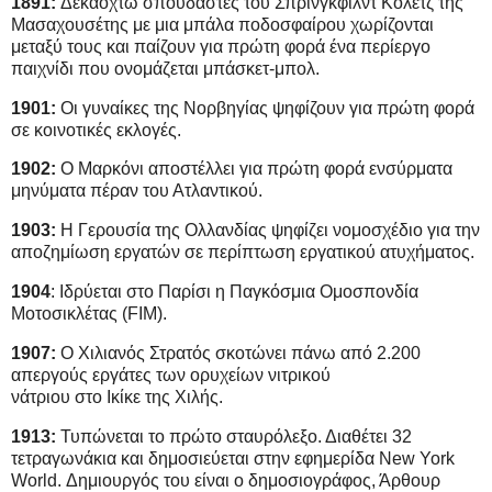
1891:
Δεκαοχτώ σπουδαστές του Σπρίνγκφιλντ Κόλετζ της
Μασαχουσέτης με μια μπάλα ποδοσφαίρου χωρίζονται
μεταξύ τους και παίζουν για πρώτη φορά ένα περίεργο
παιχνίδι που ονομάζεται μπάσκετ-μπολ.
1901:
Οι γυναίκες της Νορβηγίας ψηφίζουν για πρώτη φορά
σε κοινοτικές εκλογές.
1902:
Ο Μαρκόνι αποστέλλει για πρώτη φορά ενσύρματα
μηνύματα πέραν του Ατλαντικού.
1903:
Η Γερουσία της Ολλανδίας ψηφίζει νομοσχέδιο για την
αποζημίωση εργατών σε περίπτωση εργατικού ατυχήματος.
1904
: Ιδρύεται στο Παρίσι η Παγκόσμια Ομοσπονδία
Μοτοσικλέτας (FIM).
1907:
Ο Χιλιανός Στρατός σκοτώνει πάνω από 2.200
απεργούς εργάτες των ορυχείων νιτρικού
νάτριου στο Ικίκε της Χιλής.
1913:
Τυπώνεται το πρώτο σταυρόλεξο. Διαθέτει 32
τετραγωνάκια και δημοσιεύεται στην εφημερίδα New York
World. Δημιουργός του είναι ο δημοσιογράφος, Άρθουρ