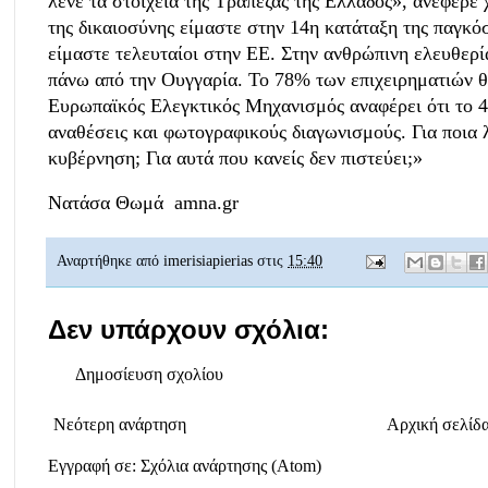
λένε τα στοιχεία της Τράπεζας της Ελλάδος», ανέφερε
της δικαιοσύνης είμαστε στην 14η κατάταξη της παγκό
είμαστε τελευταίοι στην ΕΕ. Στην ανθρώπινη ελευθερί
πάνω από την Ουγγαρία. Το 78% των επιχειρηματιών 
Ευρωπαϊκός Ελεγκτικός Μηχανισμός αναφέρει ότι το 4
αναθέσεις και φωτογραφικούς διαγωνισμούς. Για ποια 
κυβέρνηση; Για αυτά που κανείς δεν πιστεύει;»
Νατάσα Θωμά amna.gr
Αναρτήθηκε από
imerisiapierias
στις
15:40
Δεν υπάρχουν σχόλια:
Δημοσίευση σχολίου
Νεότερη ανάρτηση
Αρχική σελίδ
Εγγραφή σε:
Σχόλια ανάρτησης (Atom)