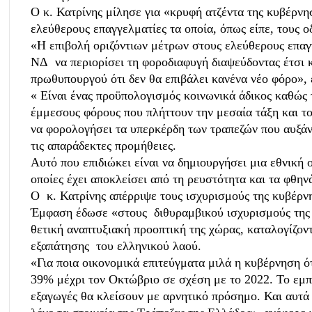
Ο κ. Κατρίνης μίλησε για «κρυφή ατζέντα της κυβέρνη
ελεύθερους επαγγελματίες τα οποία, όπως είπε, τους 
«Η επιβολή οριζόντιων μέτρων στους ελεύθερους επαγγ
ΝΔ να περιορίσει τη φοροδιαφυγή διαψεύδοντας έτσι κ
πρωθυπουργού ότι δεν θα επιβάλει κανένα νέο φόρο», 
« Είναι ένας προϋπολογισμός κοινωνικά άδικος καθώς 
έμμεσους φόρους που πλήττουν την μεσαία τάξη και τ
να φορολογήσει τα υπερκέρδη των τραπεζών που αυξάν
τις απαράδεκτες προμήθειες.
Αυτό που επιδιώκει είναι να δημιουργήσει μια εθνική ο
οποίες έχει αποκλείσει από τη ρευστότητα και τα φθην
Ο κ. Κατρίνης απέρριψε τους ισχυρισμούς της κυβέρνη
Έμφαση έδωσε «στους διθυραμβικού ισχυρισμούς της 
θετική αναπτυξιακή προοπτική της χώρας, καταλογίζον
εξαπάτησης του ελληνικού λαού.
«Για ποια οικονομικά επιτεύγματα μιλά η κυβέρνηση ότ
39% μέχρι τον Οκτώβριο σε σχέση με το 2022. Το εμπ
εξαγωγές θα κλείσουν με αρνητικό πρόσημο. Και αυτ