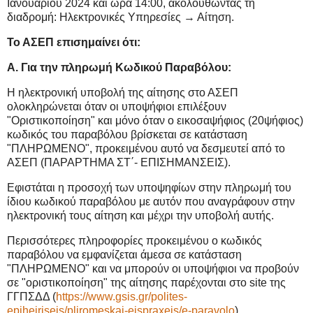
Ιανουαρίου 2024 και ώρα 14:00, ακολουθώντας τη
διαδρομή: Ηλεκτρονικές Υπηρεσίες → Αίτηση.
Το ΑΣΕΠ επισημαίνει ότι:
Α. Για την πληρωμή Κωδικού Παραβόλου:
Η ηλεκτρονική υποβολή της αίτησης στο ΑΣΕΠ
ολοκληρώνεται όταν οι υποψήφιοι επιλέξουν
"Οριστικοποίηση" και μόνο όταν ο εικοσαψήφιος (20ψήφιος)
κωδικός του παραβόλου βρίσκεται σε κατάσταση
"ΠΛΗΡΩΜΕΝΟ", προκειμένου αυτό να δεσμευτεί από το
ΑΣΕΠ (ΠΑΡΑΡΤΗΜΑ ΣΤ΄- ΕΠΙΣΗΜΑΝΣΕΙΣ).
Eφιστάται η προσοχή των υποψηφίων στην πληρωμή του
ίδιου κωδικού παραβόλου με αυτόν που αναγράφουν στην
ηλεκτρονική τους αίτηση και μέχρι την υποβολή αυτής.
Περισσότερες πληροφορίες προκειμένου ο κωδικός
παραβόλου να εμφανίζεται άμεσα σε κατάσταση
"ΠΛΗΡΩΜΕΝΟ" και να μπορούν οι υποψήφιοι να προβούν
σε "οριστικοποίηση" της αίτησης παρέχονται στο site της
ΓΓΠΣΔΔ (
https://www.gsis.gr/polites-
epiheiriseis/pliromeskai-eispraxeis/e-paravolo
)