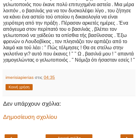
γελωτοποιός που έκανε πολύ επιτυχημένα αστεία
. Μια μέρα
λοιπόν , ο βασιλιάς για να τον δυσκολέψει λίγο , του ζήτησε
να κάνει ένα αστείο τού οποίου η δικαιολογία να είναι
χειρότερη από την πράξη . Πέρασαν αρκετές ημέρες . Ένα
απόγευμα στον περίπατό του ο βασιλιάς , βλέπει τον
γελωτοποιό να χαϊδεύει τα οπίσθια τής βασίλισσας . Έξω
φρενών ο Λουδοβίκος , τον πλησιάζει τον αρπάζει από το
λαιμό και τού λέει : " Πώς τόλμησες ! Θα σε στείλω στην
γκιλοτίνα γι? αυτό που έκανες ! " " Ω , βασιλιά μου ! " απαντά
χαμογελώντας ο γελωτοποιός . " Νόμιζα ότι ήσασταν εσείς ! "
imerisiapierias
στις
04:35
Κοινή χρήση
Δεν υπάρχουν σχόλια:
Δημοσίευση σχολίου
‹
›