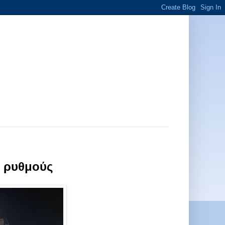
ς ρυθμούς