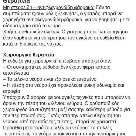
Θεραπεία
Μη στεροειδή – αντιφλεγμονώδη φάρμακα:
Εάν τα
συμπτώματα έχουν μόλις ξεκινήσει, ο γιατρός μπορεί να
χορηγήσει αντιφλεγμονώδη φάρμακα, για να βοηθήσει με το
οίδημα γύρω από το νεύρο.
Χρήση ορθωτικών υλικών:
Ο γιατρός μπορεί να χορηγήσει
έναν νάρθηκα για να κρατήσει τον αγκώνα σε ευθεία θέση
κατά τη διάρκεια της νύχτας.
Χειρουργική θεραπεία
Η ένδειξη για χειρουργική επέμβαση υπάρχει όταν:
– Οι συντηρητικές μέθοδοι δεν έχουν φέρει κάποιο
αποτέλεσμα
– Το ωλένιο νεύρο είναι εξαιρετικά πιεσμένο
– Η πίεση στο νεύρο έχει προκαλέσει μυϊκή αδυναμία και
ατροφία
Υπάρχουν διάφορες χειρουργικές τεχνικές που μπορούν να
άρουν την πίεση του ωλένιου νεύρου. Ο ορθοπαιδικός
χειρουργός θα συζητήσει μαζί σας την καλύτερη μέθοδο για
την περίπτωσή σας. Εκτός από την απελευθέρωση του
νεύρου από την αιτία της πίεσης, μπορεί να χρειαστεί:
Πρόσθια μεταφορά του ωλένιου νεύρου:
Σε πολλές
περιπτώσεις, το νεύρο μετακινείται από την ανατομική του