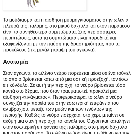
Το μούδιασμα και η αίσθηση μυρμηγκιάσματος στην ωλένια
πλευρά της παλάμης, στο μικρό δάχτυλο και στον παράμεσο
είναι τα συνηθέστερα συμπτώματα. Στις περισσότερες
περιπτώσεις, αυτά τα συμπτώματα είναι παροδικά και
εξαφανίζονται με την παύση της δραστηριότητας που τα
προκάλεσε (πχ. μεγάλη κάμψη του αγκώνα).
Ανατομία
Στον αγκώνα, το ωλένιο νεύρο πορεύεται μέσα σε ένα τούνελ
το οποίο βρίσκεται κάτω από μια οστική προεξοχή, τον έσω
επικόνδυλο. Σε αυτή την περιοχή, το νεύρο βρίσκεται τόσο
κοντά στο δέρμα, που όταν τραυματιστεί, προκαλεί μια
αίσθηση «τινάγματος». Περιφερικότερα, το ωλένιο νεύρο
συνεχίζει την πορεία του στην εσωτερική επιφάνεια του
αντιβραχίου, μεταξύ των μυών και των τενόντων της
περιοχής. Καθώς το νεύρο εισέρχεται στο χέρι, μπαίνει σε
ακόμη μια στενή περιοχή, το κανάλι του Guyon και καταλήγει
στην εσωτερική επιφάνεια της παλάμης, στο μικρό δάχτυλο
και στον παράμεσο. Το ωλένιο νεύρο είναι υπεύθυνο για την