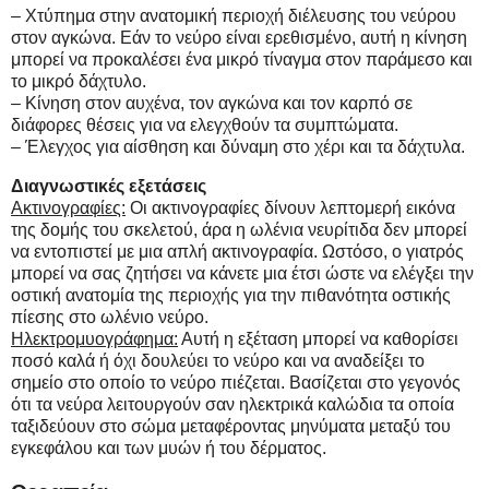
– Χτύπημα στην ανατομική περιοχή διέλευσης του νεύρου
στον αγκώνα. Εάν το νεύρο είναι ερεθισμένο, αυτή η κίνηση
μπορεί να προκαλέσει ένα μικρό τίναγμα στον παράμεσο και
το μικρό δάχτυλο.
– Κίνηση στον αυχένα, τον αγκώνα και τον καρπό σε
διάφορες θέσεις για να ελεγχθούν τα συμπτώματα.
– Έλεγχος για αίσθηση και δύναμη στο χέρι και τα δάχτυλα.
Διαγνωστικές εξετάσεις
Ακτινογραφίες:
Οι ακτινογραφίες δίνουν λεπτομερή εικόνα
της δομής του σκελετού, άρα η ωλένια νευρίτιδα δεν μπορεί
να εντοπιστεί με μια απλή ακτινογραφία. Ωστόσο, ο γιατρός
μπορεί να σας ζητήσει να κάνετε μια έτσι ώστε να ελέγξει την
οστική ανατομία της περιοχής για την πιθανότητα οστικής
πίεσης στο ωλένιο νεύρο.
Ηλεκτρομυογράφημα:
Αυτή η εξέταση μπορεί να καθορίσει
ποσό καλά ή όχι δουλεύει το νεύρο και να αναδείξει το
σημείο στο οποίο το νεύρο πιέζεται. Βασίζεται στο γεγονός
ότι τα νεύρα λειτουργούν σαν ηλεκτρικά καλώδια τα οποία
ταξιδεύουν στο σώμα μεταφέροντας μηνύματα μεταξύ του
εγκεφάλου και των μυών ή του δέρματος.