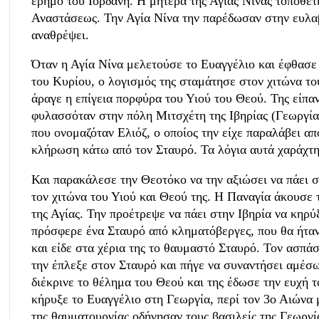
έρημο του Ιορδάνη. Η μητέρα της Αγίας Νίνας τοποθε
Αναστάσεως. Την Αγία Νίνα την παρέδωσαν στην ευλα
αναθρέψει.
Όταν η Αγία Νίνα μελετούσε το Ευαγγέλιο και έφθασε
του Κυρίου, ο λογισμός της σταμάτησε στον χιτώνα τ
άραγε η επίγεια πορφύρα του Υιού του Θεού. Της είπαν
φυλασσόταν στην πόλη Μιτσχέτη της Ιβηρίας (Γεωργίας
που ονομαζόταν Ελιόζ, ο οποίος την είχε παραλάβει απ
κλήρωση κάτω από τον Σταυρό. Τα λόγια αυτά χαράχτη
Και παρακάλεσε την Θεοτόκο να την αξιώσει να πάει 
τον χιτώνα του Υιού και Θεού της. Η Παναγία άκουσε 
της Αγίας. Την προέτρεψε να πάει στην Ιβηρία να κηρύ
πρόσφερε ένα Σταυρό από κληματόβεργες, που θα ήταν
και είδε στα χέρια της το θαυμαστό Σταυρό. Τον ασπάσ
την έπλεξε στον Σταυρό και πήγε να συναντήσει αμέσω
διέκρινε το θέλημα του Θεού και της έδωσε την ευχή 
κήρυξε το Ευαγγέλιο στη Γεωργία, περί τον 3ο Αιώνα 
της θαυματουργίας οδήγησαν τους βασιλείς της Γεωργί