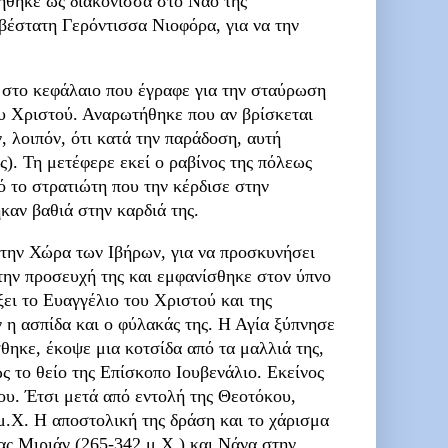
τήθηκε ως διακόνισσα στο Ναό της
βέστατη Γερόντισσα Νιοφόρα, για να την
 στο κεφάλαιο που έγραφε για την σταύρωση
ου Χριστού. Αναρωτήθηκε που αν βρίσκεται
, λοιπόν, ότι κατά την παράδοση, αυτή
). Τη μετέφερε εκεί ο ραβίνος της πόλεως
ό το στρατιώτη που την κέρδισε στην
καν βαθιά στην καρδιά της.
στην Χώρα των Ιβήρων, για να προσκυνήσει
την προσευχή της και εμφανίσθηκε στον ύπνο
ξει το Ευαγγέλιο του Χριστού και της
 η ασπίδα και ο φύλακάς της. Η Αγία ξύπνησε
θηκε, έκοψε μια κοτσίδα από τα μαλλιά της,
ς το θείο της Επίσκοπο Ιουβενάλιο. Εκείνος
του. Έτσι μετά από εντολή της Θεοτόκου,
μ.Χ. Η αποστολική της δράση και το χάρισμα
ας Μιριάν (265-342 μ.Χ.) και Νάνα στην