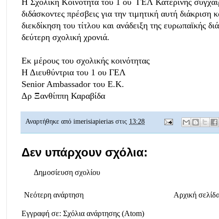
Η Σχολική Κοινότητα του 1 ου ΓΕΛ Κατερίνης συγχαίρε
διδάσκοντες πρέσβεις για την τιμητική αυτή διάκριση κ
διεκδίκηση του τίτλου και ανάδειξη της ευρωπαϊκής δι
δεύτερη σχολική χρονιά.
Εκ μέρους του σχολικής κοινότητας
Η Διευθύντρια του 1 ου ΓΕΛ
Senior Ambassador του Ε.Κ.
Δρ Ξανθίππη Καραβίδα
Αναρτήθηκε από
imerisiapierias
στις
13:28
Δεν υπάρχουν σχόλια:
Δημοσίευση σχολίου
Νεότερη ανάρτηση
Αρχική σελίδ
Εγγραφή σε:
Σχόλια ανάρτησης (Atom)