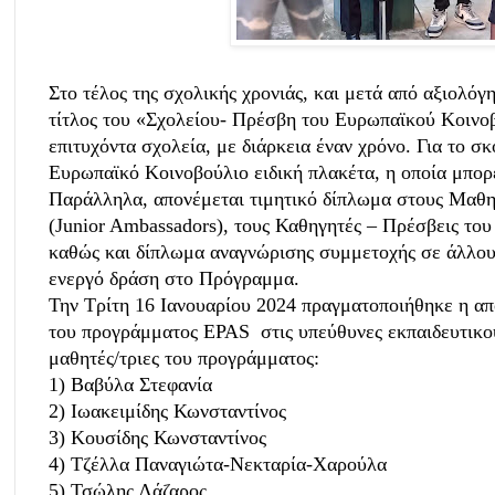
Στο τέλος της σχολικής χρονιάς, και μετά από αξιολό
τίτλος του «Σχολείου- Πρέσβη του Ευρωπαϊκού Κοινοβ
επιτυχόντα σχολεία, με διάρκεια έναν χρόνο. Για το σκ
Ευρωπαϊκό Κοινοβούλιο ειδική πλακέτα, η οποία μπορε
Παράλληλα, απονέμεται τιμητικό δίπλωμα στους Μαθη
(Junior Ambassadors), τους Καθηγητές – Πρέσβεις του
καθώς και δίπλωμα αναγνώρισης συμμετοχής σε άλλους
ενεργό δράση στο Πρόγραμμα.
Την Τρίτη 16 Ιανουαρίου 2024 πραγματοποιήθηκε η απ
του προγράμματος EPAS στις υπεύθυνες εκπαιδευτικού
μαθητές/τριες του προγράμματος:
1) Βαβύλα Στεφανία
2) Ιωακειμίδης Κωνσταντίνος
3) Κουσίδης Κωνσταντίνος
4) Τζέλλα Παναγιώτα-Νεκταρία-Χαρούλα
5) Τσώλης Λάζαρος