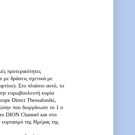
κές προτεραιότητες
ι με δράσεις σχετικά με
ρτίου). Στο πλαίσιο αυτό, το
 την ευρωβουλευτή κυρία
pe Direct Thessaloniki,
ώπη» που διοργάνωσε το 1 ο
το DION Channel και στο
ν εορτασμό της Ημέρας της