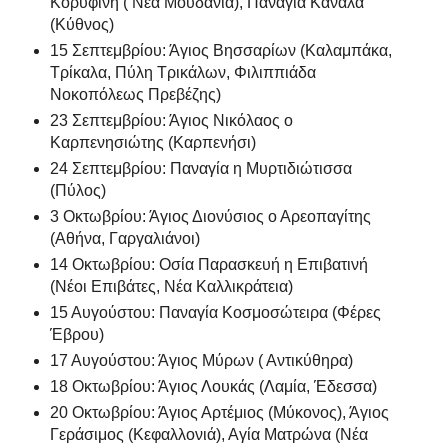
Κορυφινή ( Νέα Μουδανιά), Παναγία Κανάλα
(Κύθνος)
15 Σεπτεμβρίου: Άγιος Βησσαρίων (Καλαμπάκα,
Τρίκαλα, Πύλη Τρικάλων, Φιλιππιάδα
Νοκοπόλεως Πρεβέζης)
23 Σεπτεμβρίου: Άγιος Νικόλαος ο
Καρπενησιώτης (Καρπενήσι)
24 Σεπτεμβρίου: Παναγία η Μυρτιδιώτισσα
(Πύλος)
3 Οκτωβρίου: Άγιος Διονύσιος ο Αρεοπαγίτης
(Αθήνα, Γαργαλιάνοι)
14 Οκτωβρίου: Οσία Παρασκευή η Επιβατινή
(Νέοι Επιβάτες, Νέα Καλλικράτεια)
15 Αυγούστου: Παναγία Κοσμοσώτειρα (Φέρες
Έβρου)
17 Αυγούστου: Άγιος Μύρων ( Αντικύθηρα)
18 Οκτωβρίου: Άγιος Λουκάς (Λαμία, Έδεσσα)
20 Οκτωβρίου: Άγιος Αρτέμιος (Μύκονος), Άγιος
Γεράσιμος (Κεφαλλονιά), Αγία Ματρώνα (Νέα