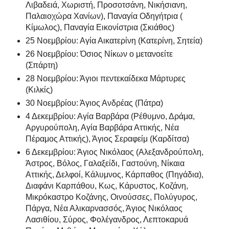
Λιβαδειά, Χωριστή, Προσοτσάνη, Νικήσιανη,
Παλαιοχώρα Χανίων), Παναγία Οδηγήτρια (
Κίμωλος), Παναγία Εικονίστρια (Σκιάθος)
25 Νοεμβρίου: Αγία Αικατερίνη (Κατερίνη, Σητεία)
26 Νοεμβρίου: Όσιος Νίκων ο μετανοείτε
(Σπάρτη)
28 Νοεμβρίου: Άγιοι πεντεκαίδεκα Μάρτυρες
(Κιλκίς)
30 Νοεμβρίου: Άγιος Ανδρέας (Πάτρα)
4 Δεκεμβρίου: Αγία Βαρβάρα (Ρέθυμνο, Δράμα,
Αργυρούπολη, Αγία Βαρβάρα Αττικής, Νέα
Πέραμος Αττικής), Άγιος Σεραφείμ (Καρδίτσα)
6 Δεκεμβρίου: Άγιος Νικόλαος (Αλεξανδρούπολη,
Άστρος, Βόλος, Γαλαξείδι, Γαστούνη, Νίκαια
Αττικής, Δελφοί, Κάλυμνος, Κάρπαθος (Πηγάδια),
Διαφάνι Καρπάθου, Κως, Κάρυστος, Κοζάνη,
Μικρόκαστρο Κοζάνης, Οινούσσες, Πολύγυρος,
Πάργα, Νέα Αλικαρνασσός, Άγιος Νικόλαος
Λασιθίου, Σύρος, Φολέγανδρος, Λεπτοκαρυά