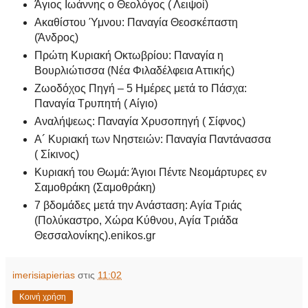
Άγιος Ιωάννης ο Θεολόγος ( Λειψοί)
Ακαθίστου Ύμνου: Παναγία Θεοσκέπαστη
(Άνδρος)
Πρώτη Κυριακή Οκτωβρίου: Παναγία η
Βουρλιώτισσα (Νέα Φιλαδέλφεια Αττικής)
Ζωοδόχος Πηγή – 5 Ημέρες μετά το Πάσχα:
Παναγία Τρυπητή ( Αίγιο)
Αναλήψεως: Παναγία Χρυσοπηγή ( Σίφνος)
Α´ Κυριακή των Νηστειών: Παναγία Παντάνασσα
( Σίκινος)
Κυριακή του Θωμά: Άγιοι Πέντε Νεομάρτυρες εν
Σαμοθράκη (Σαμοθράκη)
7 βδομάδες μετά την Ανάσταση: Αγία Τριάς
(Πολύκαστρο, Χώρα Κύθνου, Αγία Τριάδα
Θεσσαλονίκης).enikos.gr
imerisiapierias
στις
11:02
Κοινή χρήση