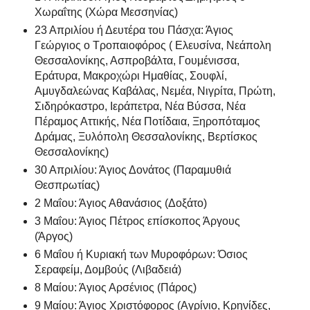
Χωραΐτης (Χώρα Μεσσηνίας)
23 Απριλίου ή Δευτέρα του Πάσχα: Άγιος
Γεώργιος ο Τροπαιοφόρος ( Ελευσίνα, Νεάπολη
Θεσσαλονίκης, Ασπροβάλτα, Γουμένισσα,
Εράτυρα, Μακροχώρι Ημαθίας, Σουφλί,
Αμυγδαλεώνας Καβάλας, Νεμέα, Νιγρίτα, Πρώτη,
Σιδηρόκαστρο, Ιεράπετρα, Νέα Βύσσα, Νέα
Πέραμος Αττικής, Νέα Ποτίδαια, Ξηροπόταμος
Δράμας, Ξυλόπολη Θεσσαλονίκης, Βερτίσκος
Θεσσαλονίκης)
30 Απριλίου: Άγιος Δονάτος (Παραμυθιά
Θεσπρωτίας)
2 Μαΐου: Άγιος Αθανάσιος (Δοξάτο)
3 Μαΐου: Άγιος Πέτρος επίσκοπος Άργους
(Άργος)
6 Μαΐου ή Κυριακή των Μυροφόρων: Όσιος
Σεραφείμ, Δομβούς (Λιβαδειά)
8 Μαίου: Άγιος Αρσένιος (Πάρος)
9 Μαίου: Άγιος Χριστόφορος (Αγρίνιο, Κρηνίδες,