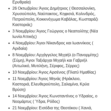
Ερυθραία)
26 Οκτωβρίου: Άγιος Δημήτριος ( Θεσσαλονίκη,
Χρυσούπολη, Ναύπακτος, Κηφισιά, Κολινδρός,
Πετρούπολη, Κοκκινόχωμα Καβάλας, Κωσταράζι
Καστοριάς)
3 Νοεμβρίου: Άγιος Γεώργιος ο Νεαπολίτης (Νέα
Ιωνία Αττικής)
4 Νοεμβρίου: Άγιοι Νίκανδρος και Ιωαννίκιος (
Αριδαία)
8 Νοεμβρίου: Αρχάγγελος Μιχαήλ (ο Πανορμίτης)
(Σύμη), Άγιοι Ταξιάρχαι Μιχαήλ και Γαβριήλ
(Αιτωλικό, Μυτιλήνη, Σέριφος, Σέρρες)
10 Νοεμβρίου: Άγιος Αρσένιος (Πλατύ Ημαθίας)
11 Νοεμβρίου: Άγιος Μηνάς (Ηράκλειο,
Καστοριά, Ελευθερούπολη, Σαλαμίνα, Κρύα
Βρύση)
14 Νοεμβρίου: Άγιος Κωνσταντίνος ο Υδραίος, ο
Νεομάρτυς ( Ύδρα, Ρόδος)
21 Νοεμβρίου: Εισόδια της Θεοτόκου ( Χανιά,