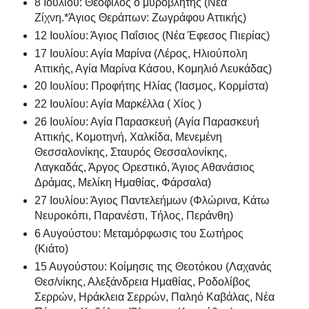
8 Ιουλίου: Θεόφιλος ο μυροβλήτης (Νέα
Ζίχνη.*Άγιος Θεράπων: Ζωγράφου Αττικής)
12 Ιουλίου: Άγιος Παΐσιος (Νέα Έφεσος Πιερίας)
17 Ιουλίου: Αγία Μαρίνα (Λέρος, Ηλιούπολη
Αττικής, Αγία Μαρίνα Κάσου, Κομηλιό Λευκάδας)
20 Ιουλίου: Προφήτης Ηλίας (Ίασμος, Κορμίστα)
22 Ιουλίου: Αγία Μαρκέλλα ( Χίος )
26 Ιουλίου: Αγία Παρασκευή (Αγία Παρασκευή
Αττικής, Κομοτηνή, Χαλκίδα, Μενεμένη
Θεσσαλονίκης, Σταυρός Θεσσαλονίκης,
Λαγκαδάς, Άργος Ορεστικό, Άγιος Αθανάσιος
Δράμας, Μελίκη Ημαθίας, Φάρσαλα)
27 Ιουλίου: Άγιος Παντελεήμων (Φλώρινα, Κάτω
Νευροκόπι, Παρανέστι, Τήλος, Περάνθη)
6 Αυγούστου: Μεταμόρφωσις του Σωτήρος
(Κιάτο)
15 Αυγούστου: Κοίμησις της Θεοτόκου (Λαχανάς
Θεσ/νίκης, Αλεξάνδρεια Ημαθίας, Ροδολίβος
Σερρών, Ηράκλεια Σερρών, Παληό Καβάλας, Νέα