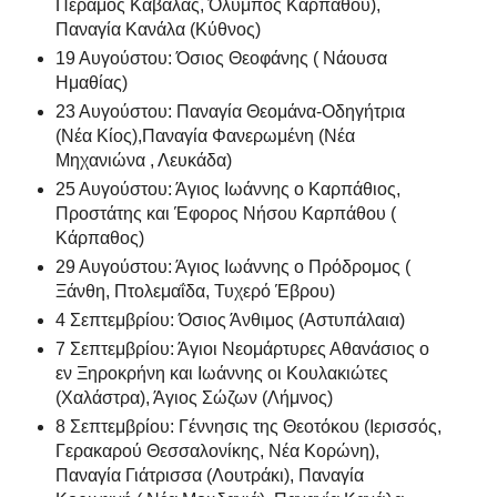
Πέραμος Καβάλας, Όλυμπος Καρπάθου),
Παναγία Κανάλα (Κύθνος)
19 Αυγούστου: Όσιος Θεοφάνης ( Νάουσα
Ημαθίας)
23 Αυγούστου: Παναγία Θεομάνα-Οδηγήτρια
(Νέα Κίος),Παναγία Φανερωμένη (Νέα
Μηχανιώνα , Λευκάδα)
25 Αυγούστου: Άγιος Ιωάννης ο Καρπάθιος,
Προστάτης και Έφορος Νήσου Καρπάθου (
Κάρπαθος)
29 Αυγούστου: Άγιος Ιωάννης ο Πρόδρομος (
Ξάνθη, Πτολεμαΐδα, Τυχερό Έβρου)
4 Σεπτεμβρίου: Όσιος Άνθιμος (Αστυπάλαια)
7 Σεπτεμβρίου: Άγιοι Νεομάρτυρες Αθανάσιος ο
εν Ξηροκρήνη και Ιωάννης οι Κουλακιώτες
(Χαλάστρα), Άγιος Σώζων (Λήμνος)
8 Σεπτεμβρίου: Γέννησις της Θεοτόκου (Ιερισσός,
Γερακαρού Θεσσαλονίκης, Νέα Κορώνη),
Παναγία Γιάτρισσα (Λουτράκι), Παναγία