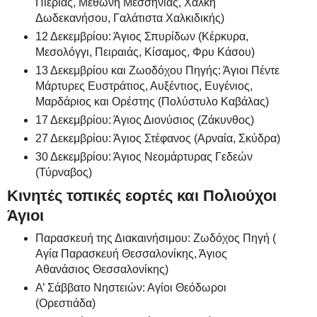
Πιερίας, Μεθώνη Μεσσηνίας, Χάλκη
Δωδεκανήσου, Γαλάτιστα Χαλκιδικής)
12 Δεκεμβρίου: Άγιος Σπυρίδων (Κέρκυρα,
Μεσολόγγι, Πειραιάς, Κίσαμος, Φρυ Κάσου)
13 Δεκεμβρίου και Ζωοδόχου Πηγής: Άγιοι Πέντε
Μάρτυρες Ευστράτιος, Αυξέντιος, Ευγένιος,
Μαρδάριος και Ορέστης (Πολύστυλο Καβάλας)
17 Δεκεμβρίου: Άγιος Διονύσιος (Ζάκυνθος)
27 Δεκεμβρίου: Άγιος Στέφανος (Αρναία, Σκύδρα)
30 Δεκεμβρίου: Άγιος Νεομάρτυρας Γεδεών
(Τύρναβος)
Κινητές τοπικές εορτές και Πολιούχοι
Άγιοι
Παρασκευή της Διακαινήσιμου: Ζωδόχος Πηγή (
Αγία Παρασκευή Θεσσαλονίκης, Άγιος
Αθανάσιος Θεσσαλονίκης)
Α’ Σάββατο Νηστειών: Αγίοι Θεόδωροι
(Ορεστιάδα)