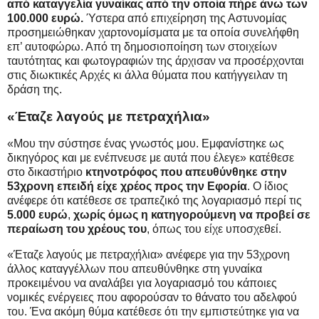
από καταγγελία γυναίκας από την οποία πήρε άνω των
100.000 ευρώ.
Ύστερα από επιχείρηση της Αστυνομίας
προσημειώθηκαν χαρτονομίσματα με τα οποία συνελήφθη
επ’ αυτοφώρω. Από τη δημοσιοποίηση των στοιχείων
ταυτότητας και φωτογραφιών της άρχισαν να προσέρχονται
στις διωκτικές Αρχές κι άλλα θύματα που κατήγγειλαν τη
δράση της.
«Έταζε λαγούς με πετραχήλια»
«Μου την σύστησε ένας γνωστός μου. Εμφανίστηκε ως
δικηγόρος και με ενέπνευσε με αυτά που έλεγε» κατέθεσε
στο δικαστήριο
κτηνοτρόφος που απευθύνθηκε στην
53χρονη επειδή είχε χρέος προς την Εφορία
. Ο ίδιος
ανέφερε ότι κατέθεσε σε τραπεζικό της λογαριασμό περί τις
5.000 ευρώ
,
χωρίς όμως η κατηγορούμενη να προβεί σε
περαίωση του χρέους του
, όπως του είχε υποσχεθεί.
«Έταζε λαγούς με πετραχήλια» ανέφερε για την 53χρονη
άλλος καταγγέλλων που απευθύνθηκε στη γυναίκα
προκειμένου να αναλάβει για λογαριασμό του κάποιες
νομικές ενέργειες που αφορούσαν το θάνατο του αδελφού
του. Ένα ακόμη θύμα κατέθεσε ότι την εμπιστεύτηκε για να