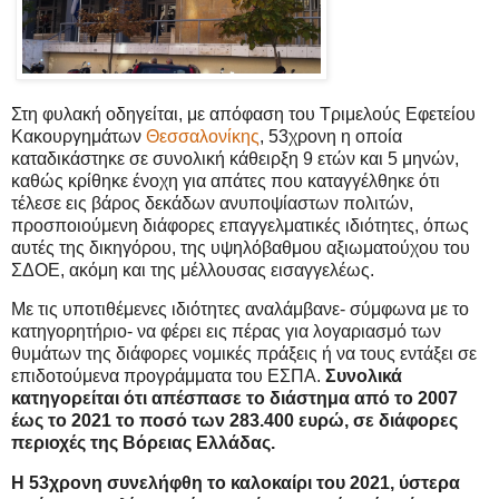
Στη φυλακή οδηγείται, με απόφαση του Τριμελούς Εφετείου
Κακουργημάτων
Θεσσαλονίκης
, 53χρονη η οποία
καταδικάστηκε σε συνολική κάθειρξη 9 ετών και 5 μηνών,
καθώς κρίθηκε ένοχη για απάτες που καταγγέλθηκε ότι
τέλεσε εις βάρος δεκάδων ανυποψίαστων πολιτών,
προσποιούμενη διάφορες επαγγελματικές ιδιότητες, όπως
αυτές της δικηγόρου, της υψηλόβαθμου αξιωματούχου του
ΣΔΟΕ, ακόμη και της μέλλουσας εισαγγελέως.
Με τις υποτιθέμενες ιδιότητες αναλάμβανε- σύμφωνα με το
κατηγορητήριο- να φέρει εις πέρας για λογαριασμό των
θυμάτων της διάφορες νομικές πράξεις ή να τους εντάξει σε
επιδοτούμενα προγράμματα του ΕΣΠΑ.
Συνολικά
κατηγορείται ότι απέσπασε το διάστημα από το 2007
έως το 2021 το ποσό των 283.400 ευρώ, σε διάφορες
περιοχές της Βόρειας Ελλάδας.
Η 53χρονη συνελήφθη το καλοκαίρι του 2021, ύστερα