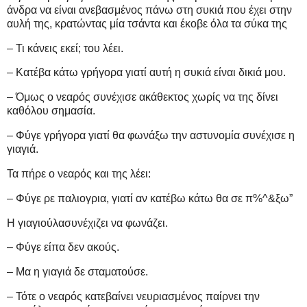
άνδρα να είναι ανεβασμένος πάνω στη συκιά που έχει στην
αυλή της, κρατώντας μία τσάντα και έκοβε όλα τα σύκα της
– Τι κάνεις εκεί; του λέει.
– Κατέβα κάτω γρήγορα γιατί αυτή η συκιά είναι δικιά μου.
– Όμως ο νεαρός συνέχισε ακάθεκτος χωρίς να της δίνει
καθόλου σημασία.
– Φύγε γρήγορα γιατί θα φωνάξω την αστυνομία συνέχισε η
γιαγιά.
Τα πήρε ο νεαρός και της λέει:
– Φύγε ρε παλιoγρια, γιατί αν κατέβω κάτω θα σε π%^&ξω”
H γιαγιούλασυνέχιζει να φωνάζει.
– Φύγε είπα δεν ακούς.
– Μα η γιαγιά δε σταματούσε.
– Τότε ο νεαρός κατεβαίνει νευριασμένος παίρνει την