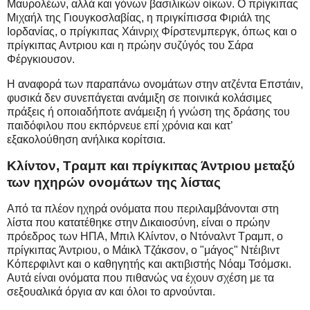
Μαυρολέων, αλλά και γόνων βασιλικών οίκων. Ο πρίγκιπας
Μιχαήλ της Γιουγκοσλαβίας, η πριγκίπισσα Φιριάλ της
Ιορδανίας, ο πρίγκιπας Χάινριχ Φίρστενμπεργκ, όπως και ο
πρίγκιπας Αντριου και η πρώην συζύγός του Σάρα
Φέργκιουσον.
Η αναφορά των παραπάνω ονομάτων στην ατζέντα Επστάιν,
φυσικά δεν συνεπάγεται ανάμιξη σε ποινικά κολάσιμες
πράξεις ή οποιαδήποτε ανάμειξη ή γνώση της δράσης του
παιδόφιλου που εκπόρνευε επί χρόνια και κατ’
εξακολούθηση ανήλικα κορίτσια.
Κλίντον, Τραμπ και πρίγκιπας Άντριου μεταξύ
των ηχηρών ονομάτων της λίστας
Από τα πλέον ηχηρά ονόματα που περιλαμβάνονται στη
λίστα που κατατέθηκε στην Δικαιοσύνη, είναι ο πρώην
πρόεδρος των ΗΠΑ, Μπιλ Κλίντον, ο Ντόναλντ Τραμπ, ο
πρίγκιπας Άντριου, ο Μάικλ Τζάκσον, ο "μάγος" Ντέιβιντ
Κόπερφιλντ και ο καθηγητής και ακτιβιστής Νόαμ Τσόμσκι.
Αυτά είναι ονόματα που πιθανώς να έχουν σχέση με τα
σεξουαλικά όργια αν και όλοι το αρνούνται.