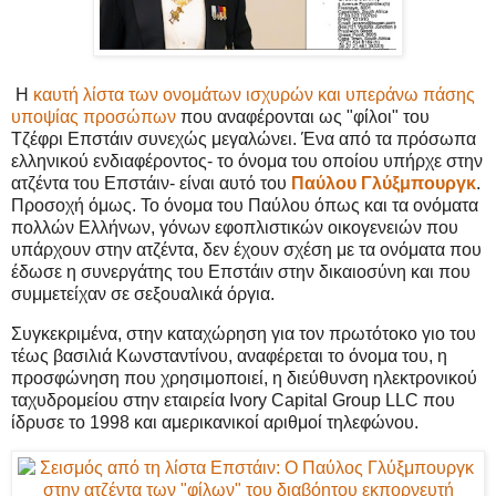
Η
καυτή λίστα των ονομάτων ισχυρών και υπεράνω πάσης
υποψίας προσώπων
που αναφέρονται ως "φίλοι" του
Τζέφρι Επστάιν συνεχώς μεγαλώνει. Ένα από τα πρόσωπα
ελληνικού ενδιαφέροντος- το όνομα του οποίου υπήρχε στην
ατζέντα του Επστάιν- είναι αυτό του
Παύλου Γλύξμπουργκ
.
Προσοχή όμως. Το όνομα του Παύλου όπως και τα ονόματα
πολλών Ελλήνων, γόνων εφοπλιστικών οικογενειών που
υπάρχουν στην ατζέντα, δεν έχουν σχέση με τα ονόματα που
έδωσε η συνεργάτης του Επστάιν στην δικαιοσύνη και που
συμμετείχαν σε σεξουαλικά όργια.
Συγκεκριμένα, στην καταχώρηση για τον πρωτότοκο γιο του
τέως βασιλιά Κωνσταντίνου, αναφέρεται το όνομα του, η
προσφώνηση που χρησιμοποιεί, η διεύθυνση ηλεκτρονικού
ταχυδρομείου στην εταιρεία Ivory Capital Group LLC που
ίδρυσε το 1998 και αμερικανικοί αριθμοί τηλεφώνου.