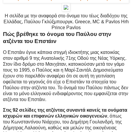
Η σελίδα με την αναφορά στο όνομα του τέως διαδόχου της
Ελλάδας, Παύλου Γκλύξμπουργκ. Greece, MC & Pavlos Hrh
Prince Pavlos
Πώς βρέθηκε το όνομα του Παύλου στην
ατζέντα του Επστάιν
Ο Επστάιν έγινε κάποια στιγμή ιδιοκτήτης μιας κατοικίας
στον αριθμό 9 της Ανατολικής 71ης Οδού της Νέας Υόρκης.
Στον ίδιο δρόμο στο Μανχάταν, κατοικούσαν μετά τον γάμο
τους το 1995, ο Παύλος και η Μαρί-Σαντάλ. Δημοσιεύματα
έχουν στο παρελθόν αναφέρει ότι σε αυτή τη γειτνίαση
οφείλεται το γεγονός ότι είχε ο Επιστάιν τα στοιχεία του
Παύλου στην ατζέντα του. Το όνομά του Παύλου πάντως δεν
είναι το μόνο ελληνικού ενδιαφέροντος που εμφανίζεται στην
ατζέντα του Επστάιν.
Στις 92 σελίδες της ατζέντας συναντά κανείς τα ονόματα
ισχυρών και επιφανών ελληνικών οικογενειών
, όπως
του Κωνσταντίνου Νιάρχου, του Δημήτρη Γουλανδρή, της
Δήμητρας Λαλαούνη, καθώς και μελών της οικογένειας