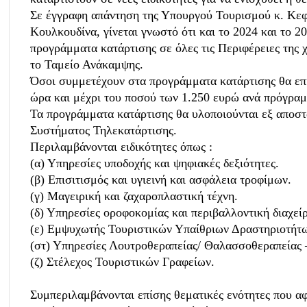
Σε έγγραφη απάντηση της Υπουργού Τουρισμού κ. Κεφ
Κουλκουδίνα, γίνεται γνωστό ότι και το 2024 και το 
προγράμματα κατάρτισης σε όλες τις Περιφέρειες της
το Ταμείο Ανάκαμψης.
Όσοι συμμετέχουν στα προγράμματα κατάρτισης θα επι
ώρα και μέχρι του ποσού των 1.250 ευρώ ανά πρόγραμ
Τα προγράμματα κατάρτισης θα υλοποιούνται εξ απο
Συστήματος Τηλεκατάρτισης.
Περιλαμβάνονται ειδικότητες όπως :
(α) Υπηρεσίες υποδοχής και ψηφιακές δεξιότητες.
(β) Επισιτισμός και υγιεινή και ασφάλεια τροφίμων.
(γ) Μαγειρική και ζαχαροπλαστική τέχνη.
(δ) Υπηρεσίες οροφοκομίας και περιβαλλοντική διαχεί
(ε) Εμψυχωτής Τουριστικών Υπαίθριων Δραστηριοτήτ
(στ) Υπηρεσίες Λουτροθεραπείας/ Θαλασσοθεραπείας 
(ζ) Στέλεχος Τουριστικών Γραφείων.
Συμπεριλαμβάνονται επίσης θεματικές ενότητες που αφ