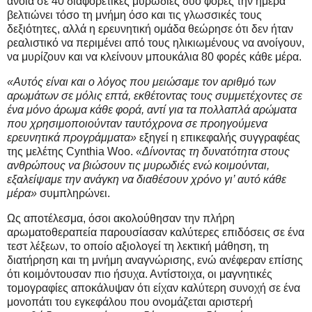
άνοια σε 40 διαφορετικές μυρωδιές δύο φορές την ημέρα
βελτιώνει τόσο τη μνήμη όσο και τις γλωσσικές τους
δεξιότητες, αλλά η ερευνητική ομάδα θεώρησε ότι δεν ήταν
ρεαλιστικό να περιμένει από τους ηλικιωμένους να ανοίγουν,
να μυρίζουν και να κλείνουν μπουκάλια 80 φορές κάθε μέρα.
«Αυτός είναι και ο λόγος που μειώσαμε τον αριθμό των
αρωμάτων σε μόλις επτά, εκθέτοντας τους συμμετέχοντες σε
ένα μόνο άρωμα κάθε φορά, αντί για τα πολλαπλά αρώματα
που χρησιμοποιούνταν ταυτόχρονα σε προηγούμενα
ερευνητικά προγράμματα»
εξηγεί η επικεφαλής συγγραφέας
της μελέτης Cynthia Woo.
«Δίνοντας τη δυνατότητα στους
ανθρώπους να βιώσουν τις μυρωδιές ενώ κοιμούνται,
εξαλείψαμε την ανάγκη να διαθέσουν χρόνο γι’ αυτό κάθε
μέρα»
συμπληρώνει.
Ως αποτέλεσμα, όσοι ακολούθησαν την πλήρη
αρωματοθεραπεία παρουσίασαν καλύτερες επιδόσεις σε ένα
τεστ λέξεων, το οποίο αξιολογεί τη λεκτική μάθηση, τη
διατήρηση και τη μνήμη αναγνώρισης, ενώ ανέφεραν επίσης
ότι κοιμόντουσαν πιο ήσυχα. Αντίστοιχα, οι μαγνητικές
τομογραφίες αποκάλυψαν ότι είχαν καλύτερη συνοχή σε ένα
μονοπάτι του εγκεφάλου που ονομάζεται αριστερή