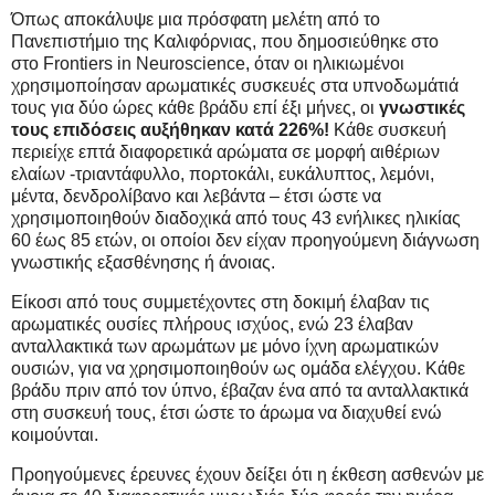
Όπως αποκάλυψε μια πρόσφατη μελέτη από το
Πανεπιστήμιο της Καλιφόρνιας, που δημοσιεύθηκε στο
στο Frontiers in Neuroscience, όταν οι ηλικιωμένοι
χρησιμοποίησαν αρωματικές συσκευές στα υπνοδωμάτιά
τους για δύο ώρες κάθε βράδυ επί έξι μήνες, οι
γνωστικές
τους επιδόσεις αυξήθηκαν κατά 226%!
Κάθε συσκευή
περιείχε επτά διαφορετικά αρώματα σε μορφή αιθέριων
ελαίων -τριαντάφυλλο, πορτοκάλι, ευκάλυπτος, λεμόνι,
μέντα, δενδρολίβανο και λεβάντα – έτσι ώστε να
χρησιμοποιηθούν διαδοχικά από τους 43 ενήλικες ηλικίας
60 έως 85 ετών, οι οποίοι δεν είχαν προηγούμενη διάγνωση
γνωστικής εξασθένησης ή άνοιας.
Είκοσι από τους συμμετέχοντες στη δοκιμή έλαβαν τις
αρωματικές ουσίες πλήρους ισχύος, ενώ 23 έλαβαν
ανταλλακτικά των αρωμάτων με μόνο ίχνη αρωματικών
ουσιών, για να χρησιμοποιηθούν ως ομάδα ελέγχου. Κάθε
βράδυ πριν από τον ύπνο, έβαζαν ένα από τα ανταλλακτικά
στη συσκευή τους, έτσι ώστε το άρωμα να διαχυθεί ενώ
κοιμούνται.
Προηγούμενες έρευνες έχουν δείξει ότι η έκθεση ασθενών με