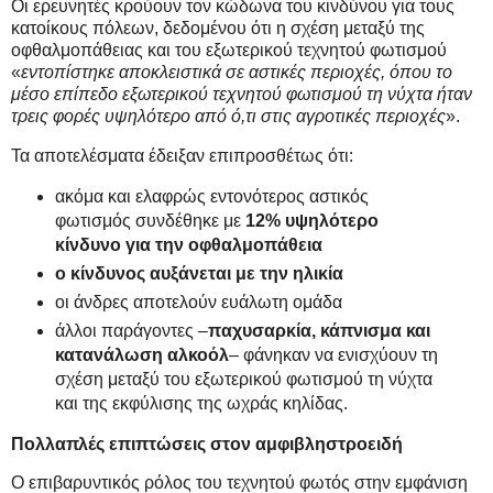
Οι ερευνητές κρούουν τον κώδωνα του κινδύνου για τους
κατοίκους πόλεων, δεδομένου ότι η σχέση μεταξύ της
οφθαλμοπάθειας και του εξωτερικού τεχνητού φωτισμού
«
εντοπίστηκε αποκλειστικά σε αστικές περιοχές, όπου το
μέσο επίπεδο εξωτερικού τεχνητού φωτισμού τη νύχτα ήταν
τρεις φορές υψηλότερο από ό,τι στις αγροτικές περιοχές
».
Τα αποτελέσματα έδειξαν επιπροσθέτως ότι:
ακόμα και ελαφρώς εντονότερος αστικός
φωτισμός συνδέθηκε με
12% υψηλότερο
κίνδυνο για την οφθαλμοπάθεια
ο κίνδυνος αυξάνεται με την ηλικία
οι άνδρες αποτελούν ευάλωτη ομάδα
άλλοι παράγοντες –
παχυσαρκία, κάπνισμα και
κατανάλωση αλκοόλ
– φάνηκαν να ενισχύουν τη
σχέση μεταξύ του εξωτερικού φωτισμού τη νύχτα
και της εκφύλισης της ωχράς κηλίδας.
Πολλαπλές επιπτώσεις στον αμφιβληστροειδή
Ο επιβαρυντικός ρόλος του τεχνητού φωτός στην εμφάνιση