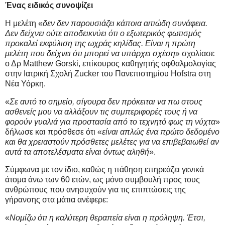
Ένας ειδικός συνοψίζει
Η μελέτη «
δεν δεν παρουσιάζει κάποια αιτιώδη συνάφεια.
Δεν δείχνει ούτε αποδεικνύει ότι ο εξωτερικός φωτισμός
προκαλεί εκφύλιση της ωχράς κηλίδας. Είναι η πρώτη
μελέτη που δείχνει ότι μπορεί να υπάρχει σχέση
» σχολίασε
ο Δρ Matthew Gorski, επίκουρος καθηγητής οφθαλμολογίας
στην Ιατρική Σχολή Zucker του Πανεπιστημίου Hofstra στη
Νέα Υόρκη.
«
Σε αυτό το σημείο, σίγουρα δεν πρόκειται να πω στους
ασθενείς μου να αλλάξουν τις συμπεριφορές τους ή να
φορούν γυαλιά για προστασία από το τεχνητό φως τη νύχτα
»
δήλωσε και πρόσθεσε ότι «
είναι απλώς ένα πρώτο δεδομένο
και θα χρειαστούν πρόσθετες μελέτες για να επιβεβαιωθεί αν
αυτά τα αποτελέσματα είναι όντως αληθή
».
Σύμφωνα με τον ίδιο, καθώς η πάθηση επηρεάζει γενικά
άτομα άνω των 60 ετών, ως μόνο συμβουλή προς τους
ανθρώπους που ανησυχούν για τις επιπτώσεις της
γήρανσης στα μάτια ανέφερε:
«
Νομίζω ότι η καλύτερη θεραπεία είναι η πρόληψη. Έτσι,