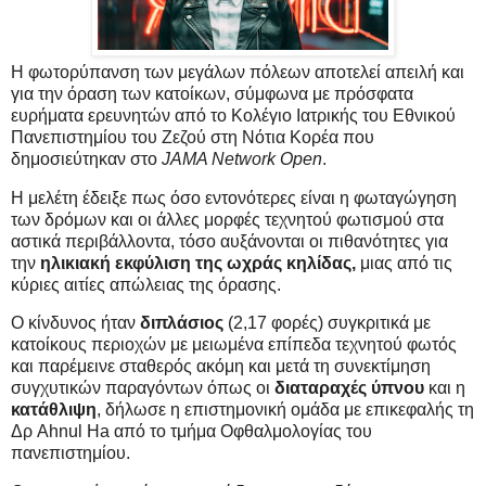
Η φωτορύπανση των μεγάλων πόλεων αποτελεί απειλή και
για την όραση των κατοίκων, σύμφωνα με πρόσφατα
ευρήματα ερευνητών από το Κολέγιο Ιατρικής του Εθνικού
Πανεπιστημίου του Ζεζού στη Νότια Κορέα που
δημοσιεύτηκαν στο
JAMA Network Open
.
Η μελέτη έδειξε πως όσο εντονότερες είναι η φωταγώγηση
των δρόμων και οι άλλες μορφές τεχνητού φωτισμού στα
αστικά περιβάλλοντα, τόσο αυξάνονται οι πιθανότητες για
την
ηλικιακή εκφύλιση της ωχράς κηλίδας,
μιας από τις
κύριες αιτίες απώλειας της όρασης.
Ο κίνδυνος ήταν
διπλάσιος
(2,17 φορές) συγκριτικά με
κατοίκους περιοχών με μειωμένα επίπεδα τεχνητού φωτός
και παρέμεινε σταθερός ακόμη και μετά τη συνεκτίμηση
συγχυτικών παραγόντων όπως οι
διαταραχές ύπνου
και η
κατάθλιψη
, δήλωσε η επιστημονική ομάδα με επικεφαλής τη
Δρ Ahnul Ha από το τμήμα Οφθαλμολογίας του
πανεπιστημίου.