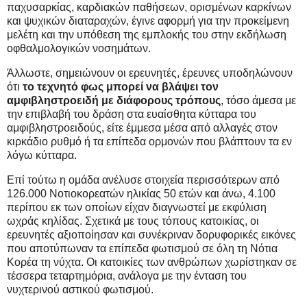
παχυσαρκίας, καρδιακών παθήσεων, ορισμένων καρκίνων
και ψυχικών διαταραχών, έγινε αφορμή για την προκείμενη
μελέτη και την υπόθεση της εμπλοκής του στην εκδήλωση
οφθαλμολογικών νοσημάτων.
Άλλωστε, σημειώνουν οι ερευνητές, έρευνες υποδηλώνουν
ότι
το τεχνητό φως μπορεί να βλάψει τον
αμφιβληστροειδή με διάφορους τρόπους
, τόσο άμεσα με
την επιβλαβή του δράση στα ευαίσθητα κύτταρα του
αμφιβληστροειδούς, είτε έμμεσα μέσα από αλλαγές στον
κιρκάδιο ρυθμό ή τα επίπεδα ορμονών που βλάπτουν τα εν
λόγω κύτταρα.
Επί τούτω η ομάδα ανέλυσε στοιχεία περισσότερων από
126.000 Νοτιοκορεατών ηλικίας 50 ετών και άνω, 4.100
περίπου εκ των οποίων είχαν διαγνωστεί με εκφύλιση
ωχράς κηλίδας. Σχετικά με τους τόπους κατοικίας, οι
ερευνητές αξιοποίησαν και συνέκριναν δορυφορικές εικόνες
που αποτύπωναν τα επίπεδα φωτισμού σε όλη τη Νότια
Κορέα τη νύχτα. Οι κατοικίες των ανθρώπων χωρίστηκαν σε
τέσσερα τεταρτημόρια, ανάλογα με την ένταση του
νυχτερινού αστικού φωτισμού.