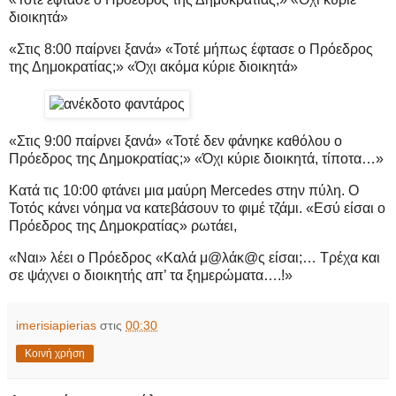
διοικητά»
«Στις 8:00 παίρνει ξανά» «Τοτέ μήπως έφτασε ο Πρόεδρος
της Δημοκρατίας;» «Όχι ακόμα κύριε διοικητά»
«Στις 9:00 παίρνει ξανά» «Τοτέ δεν φάνηκε καθόλου ο
Πρόεδρος της Δημοκρατίας;» «Όχι κύριε διοικητά, τίποτα…»
Κατά τις 10:00 φτάνει μια μαύρη Mercedes στην πύλη. Ο
Τοτός κάνει νόημα να κατεβάσουν το φιμέ τζάμι. «Εσύ είσαι ο
Πρόεδρος της Δημοκρατίας» ρωτάει,
«Ναι» λέει ο Πρόεδρος «Καλά μ@λάκ@ς είσαι;… Τρέχα και
σε ψάχνει ο διοικητής απ’ τα ξημερώματα….!»
imerisiapierias
στις
00:30
Κοινή χρήση