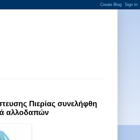
στευσης Πιερίας συνελήφθη
ρά αλλοδαπών