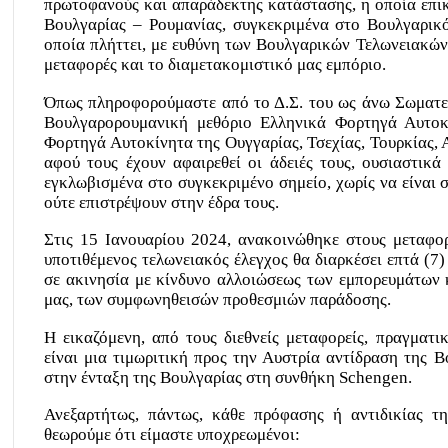
πρωτοφανούς και απαράδεκτης κατάστασης, η οποία επικ
Βουλγαρίας – Ρουμανίας, συγκεκριμένα
στο Βουλγαρικ
οποία πλήττει, με ευθύνη των Βουλγαρικών Τελωνειακών
μεταφορές και το διαμετακομιστικό μας εμπόριο.
Όπως πληροφορούμαστε από το Δ.Σ. του ως άνω Σωματε
Βουλγαρορουμανική μεθόριο Ελληνικά Φορτηγά Αυτοκ
Φορτηγά Αυτοκίνητα της Ουγγαρίας, Τσεχίας, Τουρκίας, Α
αφού τους έχουν αφαιρεθεί οι άδειές τους, ουσιαστικά
εγκλωβισμένα στο συγκεκριμένο σημείο, χωρίς να είναι σ
ούτε επιστρέψουν στην έδρα τους.
Στις 15 Ιανουαρίου 2024, ανακοινώθηκε στους μεταφορ
υποτιθέμενος τελωνειακός έλεγχος θα διαρκέσει επτά (7)
σε ακινησία με κίνδυνο αλλοιώσεως των εμπορευμάτων 
μας, των συμφωνηθεισών προθεσμιών παράδοσης.
Η εικαζόμενη, από τους διεθνείς μεταφορείς, πραγματι
είναι μια τιμωριτική προς την Αυστρία αντίδραση της 
στην ένταξη της Βουλγαρίας στη συνθήκη
Schengen
.
Ανεξαρτήτως, πάντως, κάθε πρόφασης ή αντιδικίας τ
θεωρούμε ότι είμαστε υποχρεωμένοι: