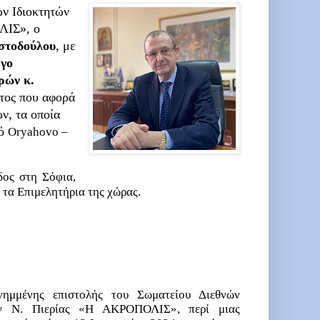
ν Ιδιοκτητών
ΛΙΣ», ο
στοδούλου
, με
γο
ρών κ.
ατος που αφορά
ν, τα οποία
μό
Oryahovo
–
δος στη Σόφια,
τα Επιμελητήρια της χώρας.
υνημμένης επιστολής του
Σωματείου Διεθνών
ων Ν. Πιερίας «Η ΑΚΡΟΠΟΛΙΣ»
, περί μιας