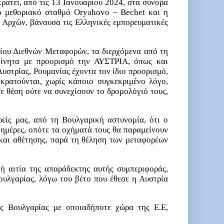
ρατεί, από τις 13 Ιανουαρίου 2024, στα σύνορα
ό μεθοριακό σταθμό
Oryahovo
–
Bechet
και η
 Αρχών, βάναυσα τις Ελληνικές εμπορευματικές
ίου Διεθνών Μεταφορών, τα διερχόμενα από τη
ίνητα με προορισμό την ΑΥΣΤΡΙΑ, όπως και
υστρίας, Ρουμανίας έχοντα τον ίδιο προορισμό,
 κρατούνται, χωρίς κάποιο συγκεκριμένο λόγο,
ε θέση ούτε να συνεχίσουν το δρομολόγιό τους,
είς μας, από τη Βουλγαρική αστυνομία, ότι ο
 ημέρες, οπότε τα οχήματά τους θα παραμείνουν
και αθέτησης, παρά τη θέληση των μεταφορέων
κή αιτία της απαράδεκτης αυτής συμπεριφοράς,
Βουλγαρίας, λόγω του βέτο που έθεσε η Αυστρία
ης Βουλγαρίας με οποιαδήποτε χώρα της Ε.Ε,