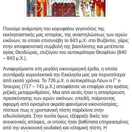
Ποιούμε ανάμνηση του κορυφαίου γεγονότος της
εκκλησιαστικής μας ιστορίας, της αναστηλώσεως των ιερών
εικόνων, το οποίο επισυνέβη το 843 μ.Χ. στο Βυζάντιο, χάρις
στην αποφασιστική συμβολή της βασιλίσσης και μετέπειτα
αγίας Θεοδώρας, συζύγου του αυτοκράτορα Θεοφίλου (840
– 843 μ.Χ.).
Αναφερόμαστε στη μεγάλη εικονομαχική έριδα, η οποία
συντάραξε κυριολεκτικά την Εκκλησία μας για περισσότερα
από εκατό χρόνια. Το 726 μ.Χ. ο αυτοκράτωρ Λέων ο Γ’ ο
Ίσαυρος (717 – 741 μ.Χ.) αποφάσισε να επιφέρει στο κράτος
ριζικές μεταρρυθμίσεις. Μια από αυτές ήταν η απαγόρευση
προσκύνησης των ιερών εικόνων, επειδή, παίρνοντας
αφορμή από ορισμένα ακραία φαινόμενα εικονολατρίας,
πίστευε πως η χριστιανική πίστη παρέκλινε στην
ειδωλολατρία. Στην ουσία όμως εξέφραζε δικές του
ανεικονικές απόψεις, οι οποίες ήταν βαθύτατα επηρεασμένες
από την ανεικονική ιουδαϊκή και ισλαμική πίστη. Η