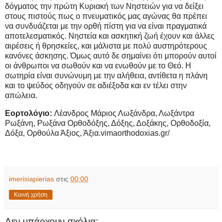
δόγματος την πρώτη Κυριακή των Νηστειών για να δείξει
στους πιστούς πως ο πνευματικός μας αγώνας θα πρέπει
να συνδυάζεται με την ορθή πίστη για να είναι πραγματικά
αποτελεσματικός. Νηστεία και ασκητική ζωή έχουν και άλλες
αιρέσεις ή θρησκείες, και μάλιστα με πολύ αυστηρότερους
κανόνες άσκησης. Όμως αυτό δε σημαίνει ότι μπορούν αυτοί
οι άνθρωποι να σωθούν και να ενωθούν με το Θεό. Η
σωτηρία είναι συνώνυμη με την αλήθεια, αντίθετα η πλάνη
και το ψεύδος οδηγούν σε αδιέξοδα και εν τέλει στην
απώλεια.
Εορτολόγιο:
Λέανδρος Μάριος Λωξάνδρα, Λωξάντρα
Ρωξάνη, Ρωξάνα Ορθοδόξης, Δόξης, Δοξάκης, Ορθοδοξία,
Δόξα, Ορθούλα Άξιος, Άξια.vimaorthodoxias.gr/
imerisiapierias
στις
00:00
Κοινή χρήση
Δεν υπάρχουν σχόλια: