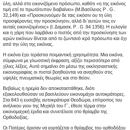
ύλη, αλλά στο εικονιζόμενο πρόσωπο, καθότι «η της εικόνος
τιμή επί το πρωτότυπον διαβαίνει» (Μ.Βασίλειος P . G .
32,149) και «Προσκυνούμεν δε ταις εικόσιν ου τη ύλη
προσφέροντες την προσκύνησιν, αλλά δι΄αυτών τοις εν
αυταίς εικονιζομένοις» (Ι. Δαμασκ. P . G .94 1356). Η ευλογία
και η χάρη που λαμβάνει ο πιστός από την προσκύνηση των
ιερών εικόνων δίνεται από το ζωντανό ιερό πρόσωπο και όχι
από την ύλη της εικόνας.
Η εικόνα έχει τεράστια ποιμαντική χρησιμότητα. Μια εικόνα,
σύμφωνα με γλωσσική έκφραση, αξίζει περισσότερο από
χίλιες λέξεις. Αυτό σημαίνει ότι μέσω της εκκλησιαστικής
εικονογραφίας οι πιστοί βοηθούνται να αναχθούν στις
υψηλές πνευματικές θεωρίες και στο θείον.
Βεβαίως η ηρεμία δεν αποκαταστάθηκε, διότι
εξακολουθούσαν να βασιλεύουν εικονομάχοι αυτοκράτορες.
Στα 843 η ευσεβής αυτοκράτειρα Θεοδώρα, επίτροπος του
ανήλικου γιου της Μιχαήλ του Γ΄, έθεσε τέρμα στην
εικονομαχική έριδα και συνετέλεσε στο θρίαμβο της
Ορθοδοξίας.
Οι Πατέρες όρισαν να εορτάζεται ο θρίαμβος του ορθοδόξου