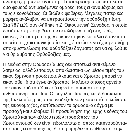
αναταραχή ήταν αφάνταστη. Η αυτοκρατορία χωρίστηκε σε
δύο φοβερά αντιμαχόμενες ομάδες, τους εικονομάχους και
τους εικονολάτρες. Οι διώξεις φοβερές. Μεγάλες πατερικές
μορφές ανάλαβαν να υπερασπίσουν την ορθόδοξη πίστη.
Στα 787 μ.Χ. συγκλήθηκε η Ζ’ Οικουμενική Σύνοδος, η οποία
διατύπωσε με ακρίβεια την οφειλόμενη τιμή στις ιερές
εικόνες. Σε αυτή επίσης διευκρινίστηκαν και άλλα δυσνόητα
σημεία της χριστιανικής πίστεως, έτσι ώστε να έχουμε πλήρη
αποκρυστάλλωση του ορθοδόξου δόγματος και να ομιλούμε
για θρίαμβο της Ορθοδοξίας μας.
Η εικόνα στην Ορθοδοξία μας δεν αποτελεί αντικείμενο
λατρείας, αλλά λειτουργεί αποκλειστικά ως μέσον τιμής του
εικονιζόμενου προσώπου. Ακόμα και ο Χριστός μπορεί να
εικονισθεί, διότι έγινε άνθρωπος. Μάλιστα όποιος αρνείται
τον εικονισμό του Χριστού αρνείται ουσιαστικά την
ανθρώπινη φύση Του! Οι μεγάλοι Πατέρες και διδάσκαλοι
της Εκκλησίας μας, που αναδείχθηκαν μέσα από τη λαίλαπα
της εικονομαχίας, διατύπωσαν το ορθόδοξο δόγμα με
προσοχή και ευλάβεια. Η προσκύνηση της ιερής εικόνας του
Χριστού και των άλλων ιερών προσώπων του
Χριστιανισμού δεν είναι ειδωλολατρία, όπως κατηγορούνταν
από τους εικονομάχους, διότι η τιμή δεν απευθύνεται στην