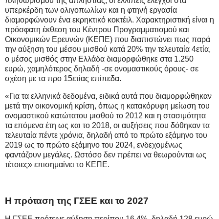
πληθωρισμού της απληστίας, οι ελλιπείς έλεγχοι στα
υπερκέρδη των ολιγοπωλίων και η φτηνή εργασία
διαμορφώνουν ένα εκρηκτικό κοκτέιλ. Χαρακτηριστική είναι η
πρόσφατη έκθεση του Κέντρου Προγραμματισμού και
Οικονομικών Ερευνών (ΚΕΠΕ) που διαπιστώνει πως παρά
την αύξηση του μέσου μισθού κατά 20% την τελευταία 4ετία,
ο μέσος μισθός στην Ελλάδα διαμορφώθηκε στα 1.250
ευρώ, χαμηλότερος δηλαδή -σε ονομαστικούς όρους- σε
σχέση με τα προ 15ετίας επίπεδα.
«Για τα ελληνικά δεδομένα, ειδικά αυτά που διαμορφώθηκαν
μετά την οικονομική κρίση, όπως η κατακόρυφη μείωση του
ονομαστικού κατώτατου μισθού το 2012 και η στασιμότητα
τα επόμενα έτη ως και το 2018, οι αυξήσεις που δόθηκαν τα
τελευταία πέντε χρόνια, δηλαδή από το πρώτο εξάμηνο του
2019 ως το πρώτο εξάμηνο του 2024, ενδεχομένως
φαντάζουν μεγάλες. Ωστόσο δεν πρέπει να θεωρούνται ως
τέτοιες» επισημαίνει το ΚΕΠΕ.
Η πρόταση της ΓΣΕΕ και το 2027
Η ΓΣΕΕ πρότεινε αύξηση περίπου 16,4%, δηλαδή 128 ευρώ