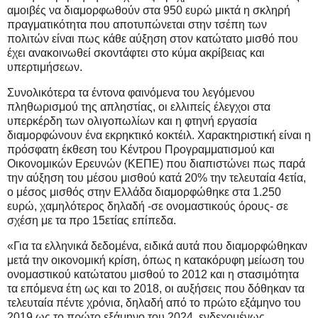
αμοιβές να διαμορφωθούν στα 950 ευρώ μικτά η σκληρή
πραγματικότητα που αποτυπώνεται στην τσέπη των
πολιτών είναι πως κάθε αύξηση στον κατώτατο μισθό που
έχει ανακοινωθεί σκοντάφτει στο κύμα ακρίβειας και
υπερτιμήσεων.
Συνολικότερα τα έντονα φαινόμενα του λεγόμενου
πληθωρισμού της απληστίας, οι ελλιπείς έλεγχοι στα
υπερκέρδη των ολιγοπωλίων και η φτηνή εργασία
διαμορφώνουν ένα εκρηκτικό κοκτέιλ. Χαρακτηριστική είναι η
πρόσφατη έκθεση του Κέντρου Προγραμματισμού και
Οικονομικών Ερευνών (ΚΕΠΕ) που διαπιστώνει πως παρά
την αύξηση του μέσου μισθού κατά 20% την τελευταία 4ετία,
ο μέσος μισθός στην Ελλάδα διαμορφώθηκε στα 1.250
ευρώ, χαμηλότερος δηλαδή -σε ονομαστικούς όρους- σε
σχέση με τα προ 15ετίας επίπεδα.
«Για τα ελληνικά δεδομένα, ειδικά αυτά που διαμορφώθηκαν
μετά την οικονομική κρίση, όπως η κατακόρυφη μείωση του
ονομαστικού κατώτατου μισθού το 2012 και η στασιμότητα
τα επόμενα έτη ως και το 2018, οι αυξήσεις που δόθηκαν τα
τελευταία πέντε χρόνια, δηλαδή από το πρώτο εξάμηνο του
2019 ως το πρώτο εξάμηνο του 2024, ενδεχομένως