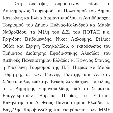
Στη σύσκεψη, συμμετείχαν επίσης, η
Αντιδήμαρχος Τουρισμού και Πολιτισμού του Δήμου
Κατερίνης κα Ελίνα Διαμαντοπούλου, η Αντιδήμαρχος
Τουρισμού του Δήμου Πύδνας-Κολινδρού κα Μαρία
Ναβροζίδου, τα Μέλη του Δ.Σ. του ΠΟΤΑΠ κ.κ.
Γρηγόρης Βεϊδαμενίδης, Νίκος Λαλούμης, Στέλιος
Ούζας και Ειρήνη Τσαγκαλίδου, ο εκπρόσωπος του
Τμήματος Διοίκησης Εφοδιαστικής Αλυσίδας του
Διεθνούς Πανεπιστημίου Ελλάδος κ. Κων/νος Σπανός,
η Υπεύθυνη Τουρισμού της Π.Ε. Πιερίας κα Μαρία
Τσιμήτρη, οι κ.κ. Γιάννης Γκατζής και Ανέστης
Σιδηρόπουλος από την Ένωση Ξενοδόχων Παραλίας,
ο κ. Δημήτρης Εμμανουηλίδης από το Σωματείο
Επαγγελματιών Βόρειας Πιερίας, ο Επίτιμος
Καθηγητής του Διεθνούς Πανεπιστημίου Ελλάδος κ.
Βαγγέλης Καραβαγγέλης και εκπρόσ
ωποι των ΜΜΕ