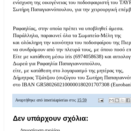
ενίσχυση της οικογένειας του ποδοσφαιριστή του ΤΑ
Σωτήρη Παπαγιαννόπουλου, για την χειρουργική επέμβ
Ραφαηλίας, στην οποία πρέπει να υποβληθεί άμεσα.
Παράλληλα, παρακινεί όλα τα Σωματεία-Μέλη της
και ολόκληρη την κοινότητα του ποδοσφαίρου της Πιερ
να συνδράμουν από την πλευρά τους, με όποιο ποσό επ
Είτε με κατάθεση μέσω iris (6974058638) και αιτιολογ
Δωρεά για Ραφαηλία Παπαγιαννοπούλου,
είτε, με κατάθεση στο λογαριασμό της μητέρας της,
Δήμητρας Τζιάτζιου (συζύγου του Σωτήρη Παπαγιαννό
στο IBAN GR5802602100000180201707308 (Euroban
Αναρτήθηκε από
imerisiapierias
στις
15:59
Δεν υπάρχουν σχόλια:
Δημοσίευση σχολίου