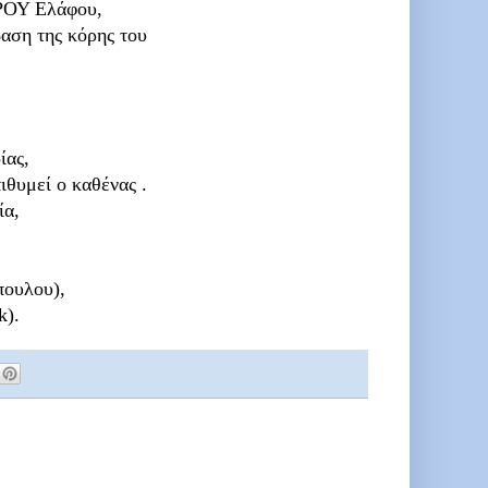
ΥΡΟΥ Ελάφου,
αση της κόρης του
ίας,
ιθυμεί ο καθένας .
ία,
πουλου),
k).