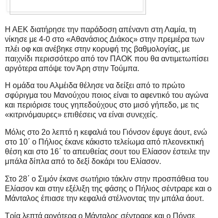
Η ΑΕΚ διατήρησε την παράδοση απέναντι στη Λαμία, τη
νίκησε με 4-0 στο «Αθανάσιος Διάκος» στην πρεμιέρα των
πλέι οφ και ανέβηκε στην κορυφή της βαθμολογίας, με
παιχνίδι περισσότερο από τον ΠΑΟΚ που θα αντιμετωπίσει
αργότερα απόψε τον Άρη στην Τούμπα.
Η ομάδα του Αλμέιδα θέλησε να δείξει από το πρώτο
σφύριγμα του Μανούχου ποιος είναι το αφεντικό του αγώνα
και περιόρισε τους γηπεδούχους στο μισό γήπεδο, με τις
«κιτρινόμαυρες» επιθέσεις να είναι συνεχείς.
Μόλις στο 2ο λεπτό η κεφαλιά του Γιόνσον έφυγε άουτ, ενώ
στο 10΄ ο Πήλιος έκανε κάκιστο τελείωμα από πλεονεκτική
θέση και στο 16΄ το απευθείας σουτ του Ελίασον έστειλε την
μπάλα δίπλα από το δεξί δοκάρι του Ελίασον.
Στο 28΄ ο Σιμόν έκανε σωτήριο τάκλιν στην προσπάθεια του
Ελίασον και στην εξέλιξη της φάσης ο Πήλιος σέντραρε και ο
Μάνταλος έπιασε την κεφαλιά στέλνοντας την μπάλα άουτ.
Τρία λεπτά αργότερα ο Μάνταλος σέντραρε και ο Πόνσε