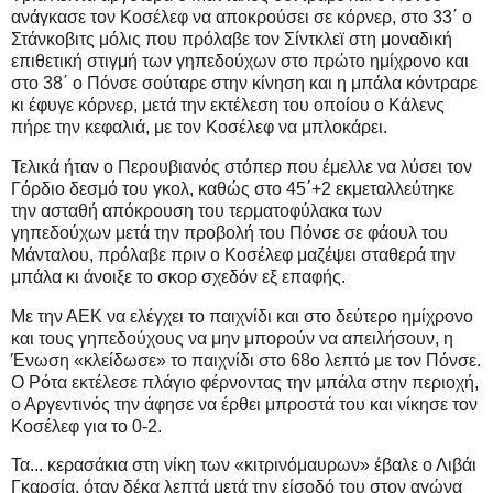
ανάγκασε τον Κοσέλεφ να αποκρούσει σε κόρνερ, στο 33΄ ο
Στάνκοβιτς μόλις που πρόλαβε τον Σίντκλεϊ στη μοναδική
επιθετική στιγμή των γηπεδούχων στο πρώτο ημίχρονο και
στο 38΄ ο Πόνσε σούταρε στην κίνηση και η μπάλα κόντραρε
κι έφυγε κόρνερ, μετά την εκτέλεση του οποίου ο Κάλενς
πήρε την κεφαλιά, με τον Κοσέλεφ να μπλοκάρει.
Τελικά ήταν ο Περουβιανός στόπερ που έμελλε να λύσει τον
Γόρδιο δεσμό του γκολ, καθώς στο 45΄+2 εκμεταλλεύτηκε
την ασταθή απόκρουση του τερματοφύλακα των
γηπεδούχων μετά την προβολή του Πόνσε σε φάουλ του
Μάνταλου, πρόλαβε πριν ο Κοσέλεφ μαζέψει σταθερά την
μπάλα κι άνοιξε το σκορ σχεδόν εξ επαφής.
Με την ΑΕΚ να ελέγχει το παιχνίδι και στο δεύτερο ημίχρονο
και τους γηπεδούχους να μην μπορούν να απειλήσουν, η
Ένωση «κλείδωσε» το παιχνίδι στο 68ο λεπτό με τον Πόνσε.
Ο Ρότα εκτέλεσε πλάγιο φέρνοντας την μπάλα στην περιοχή,
ο Αργεντινός την άφησε να έρθει μπροστά του και νίκησε τον
Κοσέλεφ για το 0-2.
Τα... κερασάκια στη νίκη των «κιτρινόμαυρων» έβαλε ο Λιβάι
Γκαρσία, όταν δέκα λεπτά μετά την είσοδό του στον αγώνα