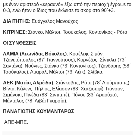
με έναν αριστερό «κεραυνό» έξω από την περιοχή έγραψε το
0-3, ενώ ήταν ο ίδιος που έκλεισε το σκορ στο 90΄+3.
ΔΙΑΙΤΗΤΗΣ:
Ευάγγελος Μανούχος
ΚΙΤΡΙΝΕΣ:
Στάνκο, Μάλτσι, Τσούκαλος, Κοντονίκος - Ρότα
ΟΙ ΣΥΝΘΕΣΕΙΣ
ΛΑΜΙΑ (Λεωνίδας Βόκολος):
Κοσέλεφ, Σιμόν,
Τζανετόπουλος (87΄ Γιαννούτσος), Κορνέζος, Σίντκλεϊ (73΄
Σαντάνα), Νούνιες, Στάνκο (73΄ Κοντονίκος), Τζανδάρης (58΄
Τσούκαλος), Αμαράλ, Μάλτσι (73΄ Λέικ), Σλίβκα.
ΑΕΚ (Ματίας Αλμέιδα):
Στάνκοβιτς, Ρότα (78΄ Λιούμπισιτς),
Βίντα, Κάλενς, Πήλιος, Ελίασον (83΄ Χατζισαφί), Γιόνσον,
Σιμάνσκι, Πινέδα (83΄ Σιντιμπέ), Πόνσε (83΄ Αραούχο),
Μάνταλος (78΄ Λιβάι Γκαρσία).
ΠΑΝΑΓΙΩΤΗΣ ΚΟΥΜΑΝΤΑΡΟΣ
ΑΠΕ-ΜΠΕ.