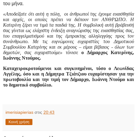
του μήνα.
«Αποδείξατε ότι αυτή η πόλη, οι άνθρωποί της έχουμε ευαισθησία
και αρχές, οι οποίες πρέπει να διέπουν τον ΑΝΘΡΩΠΟ. Η
Κατερίνη ξέρει να τιμά τα παιδιά της.
Η συμβολική αυτή βράβευσή
σας γίνεται ως ελάχιστη ένδειξη αναγνώρισης της ευαισθησίας σας,
του επαγγελματισμού και της έμπρακτης αλληλεγγύης προς τον
συνάνθρωπο. Με τις ευγνώμονες ευχαριστίες του Δημοτικού
Συμβουλίου Κατερίνης
και εκ μέρους – είμαι βέβαιος - όλων των
δημοτών, σας ευχαριστούμε»
τόνισε
ο Δήμαρχος Κατερίνης,
Ιωάννης Ντούμος.
Καταχειροκροτούμενοι και συγκινημένοι, τόσο ο Λεωνίδας
Αγγέλης, όσο και η Δήμητρα Τζιάτζιου ευχαρίστησαν για την
πρωτοβουλία και την τιμή τον Δήμαρχο, Ιωάννη Ντούμο και
το δημοτικό συμβούλιο.
imerisiapierias
στις
20:43
Κοινή χρήση