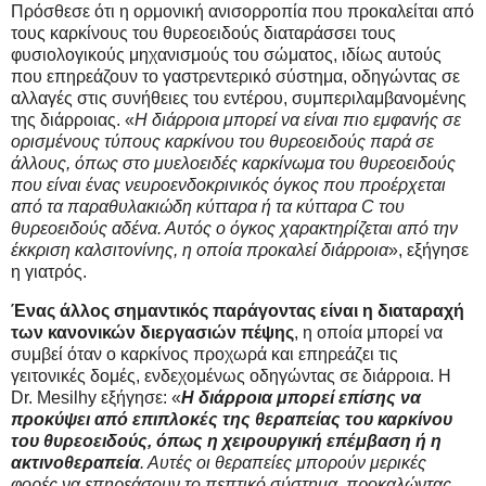
Πρόσθεσε ότι η ορμονική ανισορροπία που προκαλείται από
τους καρκίνους του θυρεοειδούς διαταράσσει τους
φυσιολογικούς μηχανισμούς του σώματος, ιδίως αυτούς
που επηρεάζουν το γαστρεντερικό σύστημα, οδηγώντας σε
αλλαγές στις συνήθειες του εντέρου, συμπεριλαμβανομένης
της διάρροιας. «
Η διάρροια μπορεί να είναι πιο εμφανής σε
ορισμένους τύπους καρκίνου του θυρεοειδούς παρά σε
άλλους, όπως στο μυελοειδές καρκίνωμα του θυρεοειδούς
που είναι ένας νευροενδοκρινικός όγκος που προέρχεται
από τα παραθυλακιώδη κύτταρα ή τα κύτταρα C του
θυρεοειδούς αδένα. Αυτός ο όγκος χαρακτηρίζεται από την
έκκριση καλσιτονίνης, η οποία προκαλεί διάρροια
», εξήγησε
η γιατρός.
Ένας άλλος σημαντικός παράγοντας είναι η διαταραχή
των κανονικών διεργασιών πέψης
, η οποία μπορεί να
συμβεί όταν ο καρκίνος προχωρά και επηρεάζει τις
γειτονικές δομές, ενδεχομένως οδηγώντας σε διάρροια. Η
Dr. Mesilhy εξήγησε: «
Η διάρροια μπορεί επίσης να
προκύψει από επιπλοκές της θεραπείας του καρκίνου
του θυρεοειδούς, όπως η χειρουργική επέμβαση ή η
ακτινοθεραπεία
. Αυτές οι θεραπείες μπορούν μερικές
φορές να επηρεάσουν το πεπτικό σύστημα, προκαλώντας