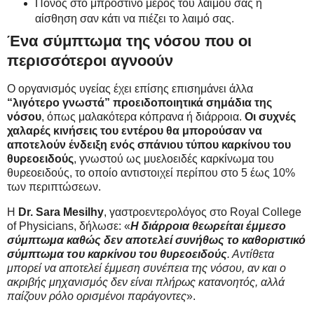
Πόνος στο μπροστινό μέρος του λαιμού σας ή
αίσθηση σαν κάτι να πιέζει το λαιμό σας.
Ένα σύμπτωμα της νόσου που οι
περισσότεροι αγνοούν
Ο οργανισμός υγείας έχει επίσης επισημάνει άλλα
“λιγότερο γνωστά” προειδοποιητικά σημάδια της
νόσου
, όπως μαλακότερα κόπρανα ή διάρροια.
Οι συχνές
χαλαρές κινήσεις του εντέρου θα μπορούσαν να
αποτελούν ένδειξη ενός σπάνιου τύπου καρκίνου του
θυρεοειδούς
, γνωστού ως μυελοειδές καρκίνωμα του
θυρεοειδούς, το οποίο αντιστοιχεί περίπου στο 5 έως 10%
των περιπτώσεων.
Η
Dr. Sara Mesilhy
, γαστροεντερολόγος στο Royal College
of Physicians, δήλωσε: «
Η διάρροια θεωρείται έμμεσο
σύμπτωμα καθώς δεν αποτελεί συνήθως το καθοριστικό
σύμπτωμα του καρκίνου του θυρεοειδούς
. Αντίθετα
μπορεί να αποτελεί έμμεση συνέπεια της νόσου, αν και ο
ακριβής μηχανισμός δεν είναι πλήρως κατανοητός, αλλά
παίζουν ρόλο ορισμένοι παράγοντες
».