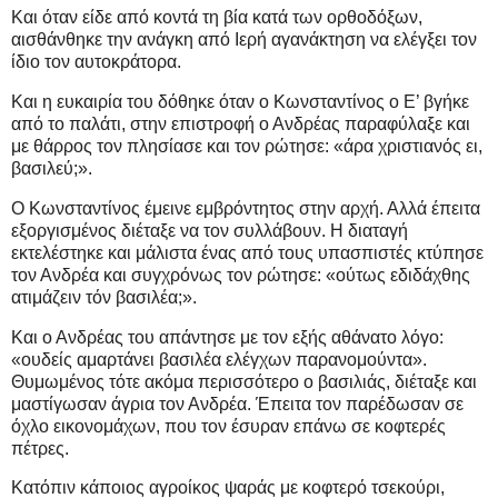
Και όταν είδε από κοντά τη βία κατά των ορθοδόξων,
αισθάνθηκε την ανάγκη από Ιερή αγανάκτηση να ελέγξει τον
ίδιο τον αυτοκράτορα.
Και η ευκαιρία του δόθηκε όταν ο Κωνσταντίνος ο Ε’ βγήκε
από το παλάτι, στην επιστροφή ο Ανδρέας παραφύλαξε και
με θάρρος τον πλησίασε και τον ρώτησε: «άρα χριστιανός ει,
βασιλεύ;».
Ο Κωνσταντίνος έμεινε εμβρόντητος στην αρχή. Αλλά έπειτα
εξοργισμένος διέταξε να τον συλλάβουν. Η διαταγή
εκτελέστηκε και μάλιστα ένας από τους υπασπιστές κτύπησε
τον Ανδρέα και συγχρόνως τον ρώτησε: «ούτως εδιδάχθης
ατιμάζειν τόν βασιλέα;».
Και ο Ανδρέας του απάντησε με τον εξής αθάνατο λόγο:
«ουδείς αμαρτάνει βασιλέα ελέγχων παρανομούντα».
Θυμωμένος τότε ακόμα περισσότερο ο βασιλιάς, διέταξε και
μαστίγωσαν άγρια τον Ανδρέα. Έπειτα τον παρέδωσαν σε
όχλο εικονομάχων, που τον έσυραν επάνω σε κοφτερές
πέτρες.
Κατόπιν κάποιος αγροίκος ψαράς με κοφτερό τσεκούρι,