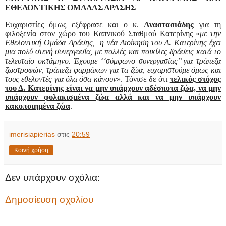
ΕΘΕΛΟΝΤΙΚΗΣ ΟΜΑΔΑΣ ΔΡΑΣΗΣ
Ευχαριστίες όμως εξέφρασε και ο κ.
Αναστασιάδης
για τη
φιλοξενία στον χώρο του Καπνικού Σταθμού Κατερίνης «
με την
Εθελοντική Ομάδα Δράσης,
η νέα Διοίκηση του Δ. Κατερίνης έχει
μια πολύ στενή συνεργασία, με πολλές και ποικίλες δράσεις κατά το
τελευταίο οκτάμηνο. Έχουμε
‘
‘σύμφωνο συνεργασίας’’ για τράπεζα
ζωοτροφών, τράπεζα φαρμάκων για τα ζώα, ευχαριστούμε όμως και
τους εθελοντές για όλα όσα κάνουν
». Τόνισε δε ότι
τελικός στόχος
του Δ. Κατερίνης είναι να μην υπάρχουν αδέσποτα ζώα, να μην
υπάρχουν φυλακισμένα ζώα αλλά και να μην υπάρχουν
κακοποιημένα ζώα
.
imerisiapierias
στις
20:59
Κοινή χρήση
Δεν υπάρχουν σχόλια:
Δημοσίευση σχολίου