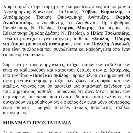
Χαιρετισμούς στην έναρξη των εκδηλώσεων πραγματοποίησαν ο
Αντιδήμαρχος Κοινωνικής Πολιτικής,
Σάββας Καρυπίδης
, ο
Αντιδήμαρχος Τοπικής Οικονομικής Ανάπτυξης,
Θωμάς
Αναστασιάδης
, ο Διευθυντής της Διεύθυνσης Πρωτοβάθμιας
Εκπαίδευσης Ν. Πιερίας,
Γιώργος Μακρής
, (εκ μέρους της
Εθελοντικής Ομάδας Δράσης Ν. Πιερίας), ο
Ηλίας Τσολακίδης
,
ενώ στη συνέχεια έγινε εισήγηση με θέμα: «
Σκύλος – Οδηγός
για άτομα με οπτική αναπηρία
», από τον
Βαγγέλη Αυγουλά
,
που είναι τυφλός και που συνοδεύεται και καθοδηγείται από έναν
εκπαιδευμένο σκύλο.
Σύμφωνα με τους διοργανωτές, στόχος αυτών των εκδηλώσεων
είναι να καθιερωθούν και καταστούν θεσμός στον Δ. Κατερίνης,
υπό τον τίτλο «
Παιδί και σκύλος
», προκειμένου να δημιουργηθεί
σχέση ενσυναίσθησης μεταξύ των ζώων συντροφιάς και των
παιδιών, γεγονός που θα αποτελεί μια σημαντική επένδυση για
τους σημερινούς μαθητές - αυριανούς δημότες. Μέσω αυτών των
σεμιναρίων, τα παιδιά, που είναι οι δημότες του μέλλοντος, θα
συνεχίσουν να μαθαίνουν ότι ο σκύλος δεν είναι μόνο σύντροφος,
είναι σκύλος - οδηγός τυφλών, σκύλος διασώστης, σκύλος
αστυνομικός.
ΜΗΝΥΜΑΤΑ ΠΡΟΣ ΤΑ ΠΑΙΔΙΑ
Αναφερόμενος στο νόημα αυτών των εκδηλώσεων, ο