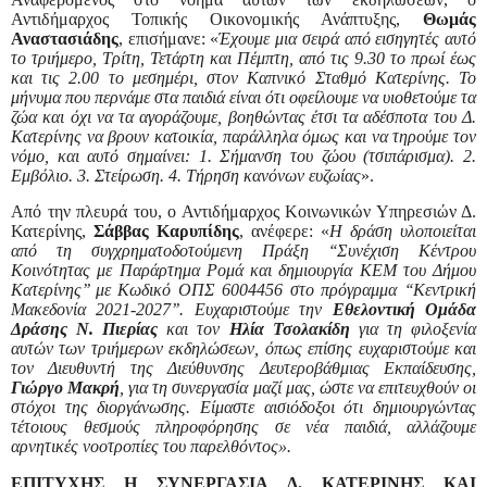
Αντιδήμαρχος Τοπικής Οικονομικής Ανάπτυξης,
Θωμάς
Αναστασιάδης
, επισήμανε: «
Έχουμε μια σειρά από εισηγητές αυτό
το τριήμερο, Τρίτη, Τετάρτη και Πέμπτη, από τις 9.30 το πρωί έως
και τις 2.00 το μεσημέρι, στον Καπνικό Σταθμό Κατερίνης. Το
μήνυμα που περνάμε στα παιδιά είναι ότι οφείλουμε να υιοθετούμε τα
ζώα και όχι να τα αγοράζουμε, βοηθώντας έτσι τα αδέσποτα του Δ.
Κατερίνης να βρουν κατοικία, παράλληλα όμως και να τηρούμε τον
νόμο, και αυτό σημαίνει: 1. Σήμανση του ζώου (τσιπάρισμα). 2.
Εμβόλιο. 3. Στείρωση. 4. Τήρηση κανόνων ευζωίας
».
Από την πλευρά του, ο Αντιδήμαρχος Κοινωνικών Υπηρεσιών Δ.
Κατερίνης,
Σάββας Καρυπίδης
, ανέφερε: «
Η δράση υλοποιείται
από τη συγχρηματοδοτούμενη Πράξη ‘‘Συνέχιση Κέντρου
Κοινότητας με Παράρτημα Ρομά και δημιουργία ΚΕΜ του Δήμου
Κατερίνης’’ με Κωδικό ΟΠΣ 6004456 στο πρόγραμμα ‘‘Κεντρική
Μακεδονία 2021-2027’’. Ευχαριστούμε την
Εθελοντική Ομάδα
Δράσης Ν. Πιερίας
και τον
Ηλία Τσολακίδη
για τη φιλοξενία
αυτών των τριήμερων εκδηλώσεων, όπως επίσης ευχαριστούμε και
τον Διευθυντή της Διεύθυνσης Δευτεροβάθμιας Εκπαίδευσης,
Γιώργο Μακρή
, για τη συνεργασία μαζί μας, ώστε να επιτευχθούν οι
στόχοι της διοργάνωσης. Είμαστε αισιόδοξοι ότι δημιουργώντας
τέτοιους θεσμούς πληροφόρησης σε νέα παιδιά, αλλάζουμε
αρνητικές νοοτροπίες του παρελθόντος».
ΕΠΙΤΥΧΗΣ Η ΣΥΝΕΡΓΑΣΙΑ Δ. ΚΑΤΕΡΙΝΗΣ ΚΑΙ