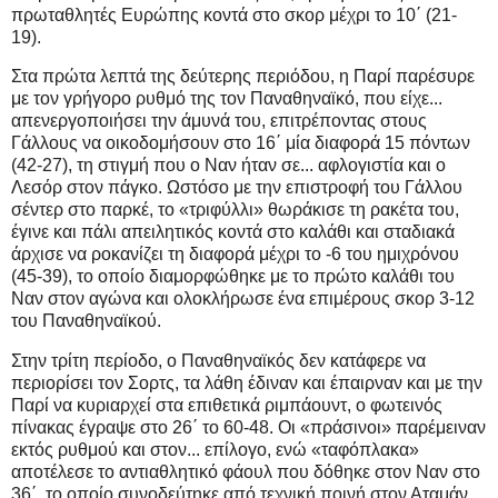
πρωταθλητές Ευρώπης κοντά στο σκορ μέχρι το 10΄ (21-
19).
Στα πρώτα λεπτά της δεύτερης περιόδου, η Παρί παρέσυρε
με τον γρήγορο ρυθμό της τον Παναθηναϊκό, που είχε...
απενεργοποιήσει την άμυνά του, επιτρέποντας στους
Γάλλους να οικοδομήσουν στο 16΄ μία διαφορά 15 πόντων
(42-27), τη στιγμή που ο Ναν ήταν σε... αφλογιστία και ο
Λεσόρ στον πάγκο. Ωστόσο με την επιστροφή του Γάλλου
σέντερ στο παρκέ, το «τριφύλλι» θωράκισε τη ρακέτα του,
έγινε και πάλι απειλητικός κοντά στο καλάθι και σταδιακά
άρχισε να ροκανίζει τη διαφορά μέχρι το -6 του ημιχρόνου
(45-39), το οποίο διαμορφώθηκε με το πρώτο καλάθι του
Ναν στον αγώνα και ολοκλήρωσε ένα επιμέρους σκορ 3-12
του Παναθηναϊκού.
Στην τρίτη περίοδο, ο Παναθηναϊκός δεν κατάφερε να
περιορίσει τον Σορτς, τα λάθη έδιναν και έπαιρναν και με την
Παρί να κυριαρχεί στα επιθετικά ριμπάουντ, ο φωτεινός
πίνακας έγραψε στο 26΄ το 60-48. Οι «πράσινοι» παρέμειναν
εκτός ρυθμού και στον... επίλογο, ενώ «ταφόπλακα»
αποτέλεσε το αντιαθλητικό φάουλ που δόθηκε στον Ναν στο
36΄, το οποίο συνοδεύτηκε από τεχνική ποινή στον Αταμάν