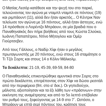
Ο Ματίας Λεσόρ κατέθεσε και την ψυχή του στο παρκέ,
τελειώνοντας τον αγώνα με νταμπλ νταμπλ σε πόντους (19)
και ριμπάουντ (11), αλλά δεν ήταν αρκετός... Ο Κέντρικ Ναν
τελείωσε τον αγώνα με 16 πόντους, αλλά ήταν άστοχος, ενώ
14 πρόσθεσε ο Λορέντζο Μπράουν, σε μία βραδιά που ο
Παναθηναϊκός δεν πήρε βοήθειες από τους Κώστα Σλούκα,
Ιωάννη Παπαπέτρου, Ντίνο Μήτογλου και Ομέρ
Γιούρτσεβεν.
Από τους Γάλλους, ο Ναδίρ Χίφι ήταν ο μεγάλος
πρωταγωνιστής με 20 πόντους, ενώ στους 16 σταμάτησε ο
Τι Τζέι Σορτς και στους 14 ο Κόλιν Μάλκολμ.
Τα δεκάλεπτα:
21-19, 45-39, 69-59, 84-80
O Παναθηναϊκός επικεντρώθηκε αμυντικά στον Σορτς στο
πρώτο δεκάλεπτο, επιτρέποντας στον Χίφι να δώσει ρεσιτάλ
από την περιφέρεια (9π. στο α' δεκ.). Οι γηπεδούχοι,
μάλιστα, αξιοποίησαν και τα έξι λάθη των «πράσινων» στην
εκκίνηση της αναμέτρησης και από το 5ο λεπτό επέβαλαν
τον ρυθμό τους, ξεφεύγοντας με 14-9 στο 7΄. Ωστόσο, ο
Μπράουν με επτά σερί πόντους του, κράτησε τους