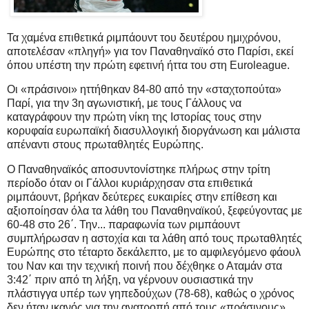
Τα χαμένα επιθετικά ριμπάουντ του δευτέρου ημιχρόνου,
αποτελέσαν «πληγή» για τον Παναθηναϊκό στο Παρίσι, εκεί
όπου υπέστη την πρώτη εφετινή ήττα του στη Euroleague.
Οι «πράσινοι» ηττήθηκαν 84-80 από την «σταχτοπούτα»
Παρί, για την 3η αγωνιστική, με τους Γάλλους να
καταγράφουν την πρώτη νίκη της Ιστορίας τους στην
κορυφαία ευρωπαϊκή διασυλλογική διοργάνωση και μάλιστα
απέναντι στους πρωταθλητές Ευρώπης.
Ο Παναθηναϊκός αποσυντονίστηκε πλήρως στην τρίτη
περίοδο όταν οι Γάλλοι κυριάρχησαν στα επιθετικά
ριμπάουντ, βρήκαν δεύτερες ευκαιρίες στην επίθεση και
αξιοποίησαν όλα τα λάθη του Παναθηναϊκού, ξεφεύγοντας με
60-48 στο 26΄. Την... παραφωνία των ριμπάουντ
συμπλήρωσαν η αστοχία και τα λάθη από τους πρωταθλητές
Ευρώπης στο τέταρτο δεκάλεπτο, με το αμφιλεγόμενο φάουλ
του Ναν και την τεχνική ποινή που δέχθηκε ο Αταμάν στα
3:42΄ πριν από τη λήξη, να γέρνουν ουσιαστικά την
πλάστιγγα υπέρ των γηπεδούχων (78-68), καθώς ο χρόνος
δεν ήταν ικανός για την ανατροπή από τους «πράσινους».