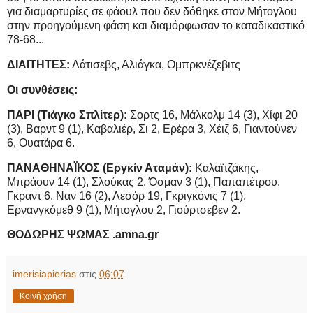
για διαμαρτυρίες σε φάουλ που δεν δόθηκε στον Μήτογλου
στην προηγούμενη φάση και διαμόρφωσαν το καταδικαστικό
78-68...
ΔΙΑΙΤΗΤΕΣ:
Λάτισεβς, Αλιάγκα, Ομπρκνέζεβιτς
Οι συνθέσεις:
ΠΑΡΙ (Τιάγκο Σπλίτερ):
Σορτς 16, Μάλκολμ 14 (3), Χίφι 20
(3), Βαρντ 9 (1), Καβαλιέρ, Σι 2, Ερέρα 3, Χέιζ 6, Γιαντούνεν
6, Ουατάρα 6.
ΠΑΝΑΘΗΝΑΪΚΟΣ (Εργκίν Αταμάν):
Καλαϊτζάκης,
Μπράουν 14 (1), Σλούκας 2, Όσμαν 3 (1), Παπαπέτρου,
Γκραντ 6, Ναν 16 (2), Λεσόρ 19, Γκριγκόνις 7 (1),
Ερνανγκόμεθ 9 (1), Μήτογλου 2, Γιούρτσεβεν 2.
ΘΟΔΩΡΗΣ ΨΩΜΑΣ .amna.gr
imerisiapierias
στις
06:07
Κοινή χρήση