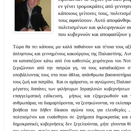
εν γένει τρομοκράτες από γεννησι
κάποιους γείτονες τους, πολιτισμ
τους αφανίσουν.
Αυτό αποφάνθηκε 
πολιτισμένων και φιλειρηνικών 
που κυβερνούν και αποφασίζουν για
Τώρα θα πει κάποιος μα καλά παθαίνουν και τέτοια τους αξ
άπληστους και γεννημένους κακούργους της Παλαιστίνης. Αυ
να καταπιέζουν κάτω από ένα καθεστώς χειρότερου του Νοτι
ξεριζώνουν από την πατρώα γη, να τους καταδικάζουν σ
υποβάλλοντας τους στα ποιο άθλια, απάνθρωπα βασανιστήρια
τους ζωή και πατρίδα.
Και οι αχάριστοι, οι αγνώμονες Παλαιστ
μέγιστες δαπάνες των φιλήσυχων Ισραηλινών κυβερνήσεων 
επαγγελματική ειδίκευση,
μήπως και εξημερωθούν και 
ανθρωπάρια, να διαμαρτύρονται, να ξεσηκώνονται, να εκλιπα
βοήθεια του δήθεν δίκαιου αγώνα τους για ελευθερίες ,
πολιτισμένοι και ευαίσθητοι σε ζητήματα δημοκρατίας και 
δημοκρατικές κυβερνήσεις δεν ξεγελιούνται, μήτε γίνονται
του κόσμου, αυτών που στηρίζουν την ευμάρεια και την καλ