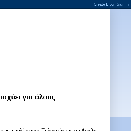
ισχύει για όλους
ρούς, απολίτιστους Παλαιστίνιους και Άραβες