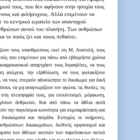
μιού τους, που δεν αφήνουν στην ησυχία τους
ένους και φιλήσυχους. Αλλά επιμένουν να
το κεντρικό ιερατείο των απανταχού
ανθρώπων αυτού του πλανήτη. Των ανθρώπων
 το ποιός ζει και ποιος πεθαίνει.
ίζουν τους υπανθρώπους εκεί ση Μ. Ανατολή, τους
τούς που επιμένουν για πάνω από εβδομήντα χρόνια
οαφρικανικού απαρτχάιντ τους Ισραηλίτες, να τους
τη φτώχεια, την εξαθλίωση, να τους φυλακίζουν
, να τους στερούν αδυσώπητα το δικαίωμα για δική
ίνιοι, να μη αναγνωρίζουν τον αγώνα, τις θυσίες, τις
στη πλειοψηφία τους, για εκπολιτισμό, μόρφωση,
γίνουν άνθρωποι. Και από πάνω τα άθλια αυτά
ρούν την παγκόσμια κοινότητα για συμπαράσταση και
 δικαιώματα και πατρίδα. Ευτυχώς οι νοήμονες,
ανθρώπινων δικαιωμάτων, διεθνείς οργανισμοί και
 θύματα των άθλιων ικεσιών των παρείσακτων αυτού
οπέραση τους στο μόχθο και των ιδρώτα των άλλων,