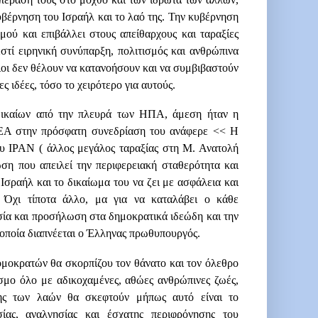
υβέρνηση του Ισραήλ και το λαό της. Την κυβέρνηση
μού και επιβάλλει στους απείθαρχους και ταραξίες
 εστί ειρηνική συνύπαρξη, πολιτισμός και ανθρώπινα
νιοι δεν θέλουν να κατανοήσουν και να συμβιβαστούν
ες ιδέες, τόσο το χειρότερο για αυτούς.
δικαίων από την πλευρά των ΗΠΑ, άμεση ήταν η
ΕΑ στην πρόσφατη συνεδρίαση του ανάφερε << Η
του ΙΡΑΝ ( άλλος μεγάλος ταραξίας στη Μ. Ανατολή
ωση που απειλεί την περιφερειακή σταθερότητα και
σραήλ και το δικαίωμα του να ζει με ασφάλεια και
 Όχι τίποτα άλλο, μα για να καταλάβει ο κάθε
σία και προσήλωση στα δημοκρατικά ιδεώδη και την
 οποία διαπνέεται ο Έλληνας πρωθυπουργός.
μοκρατών θα σκορπίζου τον θάνατο και τον όλεθρο
σμο όλο με αδικοχαμένες, αθώες ανθρώπινες ζωές,
ξης των λαών θα σκεφτούν μήπως αυτό είναι το
ίας, αναλγησίας και έσχατης περιφρόνησης του