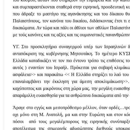
και συμπαραστέκονται σταθερά στην ειρηνική, προοδευτική κ
που άδραξε το μαστίγιο της αγανάκτησης και του δίκαιου θυ
Παλαιστίνιους, τον κανόνα του δικαίου, διδάσκοντας έτσι τι
δικαιώματα. Αν τώρα και πάλι οι άθλιοι των αθλίων Παλαιστί
με τούς κανόνες και τις αξίες και τις ουμανιστικές πανανθρώπιν
ΥΓ. Στο προσκλητήριο συναγερμού υπέρ των Ισραηλινών 
ανταπόκριση της κυβέρνησης Μητσοτάκη. Το ημέτερο ΚΥΣ
Ελλάδα καταδικάζει νε τον πιο έντονο τρόπο τις επιθέσεις 
αυτός ) εναντίον του Ισραήλ. Πρόκειται για σοβαρή κλιμάκ
ασφάλεια>> και παρακάτω << Η Ελλάδα στηρίζει το λαό του Ι
επαναλαμβάνει την έκκληση για άμεση αποκλιμάκωση>>.
καχύποπτος και μικρόνους στη χώρα μας, την μεγάλη ευαισθη
απαράμιλλη ευαισθησία για τα ανθρώπινα δικαιώματα από την
Άραγε στο εγγύς και μεσοπρόθεσμο μέλλον, όταν ορδές…τρο
οχι μόνο στη Μ. Ανατολή, μα και στην Ευρώπη και στον κό
πόσοι
από τους μεγαλέμπορους της ειρηνικής συνύπαρ
αποτέλεσμα της σημερινής αδυσώπητης διεθνούς υποκρισ