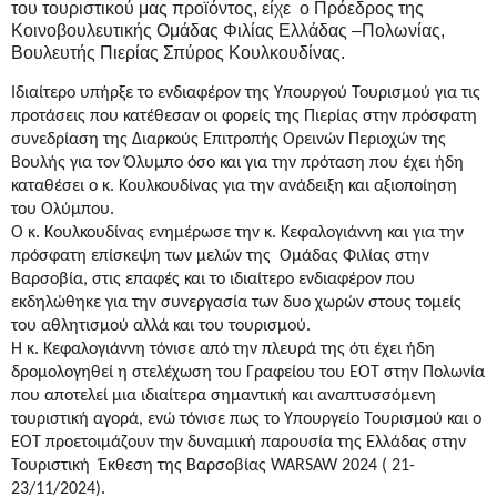
του τουριστικού μας προϊόντος, είχε ο Πρόεδρος της
Κοινοβουλευτικής Ομάδας Φιλίας Ελλάδας –Πολωνίας,
Βουλευτής Πιερίας Σπύρος Κουλκουδίνας.
Ιδιαίτερο υπήρξε το ενδιαφέρον της Υπουργού Τουρισμού για τις
προτάσεις που κατέθεσαν οι φορείς της Πιερίας στην πρόσφατη
συνεδρίαση της Διαρκούς Επιτροπής Ορεινών Περιοχών της
Βουλής για τον Όλυμπο όσο και για την πρόταση που έχει ήδη
καταθέσει ο κ. Κουλκουδίνας για την ανάδειξη και αξιοποίηση
του Ολύμπου.
Ο κ. Κουλκουδίνας ενημέρωσε την κ. Κεφαλογιάννη και για την
πρόσφατη επίσκεψη των μελών της Ομάδας Φιλίας στην
Βαρσοβία, στις επαφές και το ιδιαίτερο ενδιαφέρον που
εκδηλώθηκε για την συνεργασία των δυο χωρών στους τομείς
του αθλητισμού αλλά και του τουρισμού.
Η κ. Κεφαλογιάννη τόνισε από την πλευρά της ότι έχει ήδη
δρομολογηθεί η στελέχωση του Γραφείου του ΕΟΤ στην Πολωνία
που αποτελεί μια ιδιαίτερα σημαντική και αναπτυσσόμενη
τουριστική αγορά, ενώ τόνισε πως το Υπουργείο Τουρισμού και ο
ΕΟΤ προετοιμάζουν την δυναμική παρουσία της Ελλάδας στην
Τουριστική Έκθεση της Βαρσοβίας WARSAW 2024 ( 21-
23/11/2024).