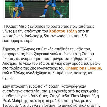
Η Κλαμπ Μπριζ ενίσχυσε το ρόστερ της πριν από τρεις
μήνες με την απόκτηση του
Χρήστου Τζόλη
από τη
Φορτούνα Ντίσελντορφ, δαπανώντας περίπου 6,5
εκατομμύρια ευρώ.
Σήμερα, ο Έλληνας επιθετικός απέδειξε την αξία του,
σκοράροντας ένα εξαιρετικό γκολ απέναντι στη Στουρμ
Γκρατς, σε αναμέτρηση που πραγματοποιήθηκε στην
Αυστρία. Το γκολ του έδωσε τη νίκη στην ομάδα του με 1-0,
στο πλαίσιο της 2ης αγωνιστικής του
Champions League
,
ενώ ο Τζόλης αναδείχθηκε πολυτιμότερος παίκτης του
αγώνα.
Στην υπόλοιπη ευρωπαϊκή δράση, καταγράφηκαν
αναπάντεχα αποτελέσματα, με αρκετές από τις κορυφαίες
ομάδες να γνωρίζουν ήττες. Στο γήπεδο “Πιέρ Μορουά”, η
Ρεάλ Μαδρίτης υπέστη ήττα με 1-0 από τη Λιλ, με τον
Τζόναθαν Ντέιβιντ να πετυχαίνει το μοναδικό γκολ από την