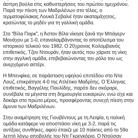
άσπρη βούλα στις καθυστερήσεις του πρώτου ημιχρόνου.
Παρά την πίεση των Μαδριλένων στο τέλος, ο
τερματοφύλακας Λουκά Σεβαλιέ ήταν ακαταμάχητος,
κρατώντας το μηδέν για τη γαλλική ομάδα.
Στο “Βίλα Παρκ”, η Άστον Βίλα νίκησε ξανά την Μπάγερν
Μονάχου με 1-0, επαναλαμβάνοντας το αποτέλεσμα του
ιστορικού τελικού του 1982. Ο 20χρονος Κολομβιανός
επιθετικός, Τζον Ντουράν, ήταν αυτός που χάρισε τη νίκη
στην αγγλική ομάδα, επιβεβαιώνοντας τον ρόλο του ως
ανερχόμενο αστέρι.
Η Μπενφίκα, σε παράσταση υψηλού επιπέδου στο Ντα
Λουζ, επικράτησε 4-0 της Ατλέτικο Μαδρίτης. Ο Έλληνας
επιθετικός, Βαγγέλης Παυλίδης, παρότι δεν σκόραρε,
συνέβαλε τα μέγιστα στη δημιουργία ευκαιριών, ενώ είχε και
δοκάρι στο πρώτο μέρος, προσφέροντας συνεχή πίεση στην
άμυνα των Μαδριλένων.
Στην αναμέτρηση της Γιουβέντους με τη Λειψία, η ιταλική
ομάδα κατάφερε να αποσπάσει νίκη με 3-2, παρά τις
αντίξοες συνθήκες, αφού έπαιζε με 10 παίκτες από το 59ο
λεπτό λόγω αποβολής του Ντι Γκρεγκόριο. Ο Ντούσαν