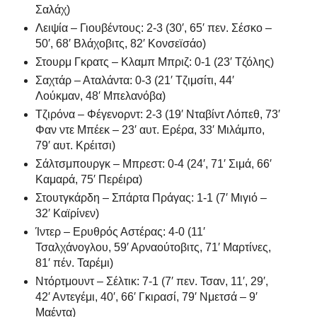
Σαλάχ)
Λειψία – Γιουβέντους: 2-3 (30′, 65′ πεν. Σέσκο –
50′, 68′ Βλάχοβιτς, 82′ Κονσεϊσάο)
Στουρμ Γκρατς – Κλαμπ Μπριζ: 0-1 (23′ Τζόλης)
Σαχτάρ – Αταλάντα: 0-3 (21′ Τζιμσίτι, 44′
Λούκμαν, 48′ Μπελανόβα)
Τζιρόνα – Φέγενορντ: 2-3 (19′ Νταβίντ Λόπεθ, 73′
Φαν ντε Μπέεκ – 23′ αυτ. Ερέρα, 33′ Μιλάμπο,
79′ αυτ. Κρέιτσι)
Σάλτσμπουργκ – Μπρεστ: 0-4 (24′, 71′ Σιμά, 66′
Καμαρά, 75′ Περέιρα)
Στουτγκάρδη – Σπάρτα Πράγας: 1-1 (7′ Μιγιό –
32′ Καϊρίνεν)
Ίντερ – Ερυθρός Αστέρας: 4-0 (11′
Τσαλχάνογλου, 59′ Αρναούτοβιτς, 71′ Μαρτίνες,
81′ πέν. Ταρέμι)
Ντόρτμουντ – Σέλτικ: 7-1 (7′ πεν. Τσαν, 11′, 29′,
42′ Αντεγέμι, 40′, 66′ Γκιρασί, 79′ Νμετσά – 9′
Μαέντα)