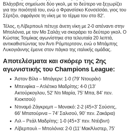
Βλάχοβιτς σημείωσε δύο γκολ, με το δεύτερο να ξεχωρίζει
για την ποιότητά του, ενώ ο Φρανσίσκο Κονσεϊσάο, γιος του
Σέρτζιο, σφράγισε τη νίκη με το τέρμα του στο 82′.
Τέλος, η Λίβερπουλ πέτυχε άνετη νίκη με 2-0 απέναντι στην
Μπολόνια, με τον Μο Σαλάχ να σκοράρει το δεύτερο γκολ. Ο
Κώστας Τσιμίκας αγωνίστηκε στα τελευταία 20 λεπτά,
αντικαθιστώντας τον Άντι Ρόμπερτσον, ενώ ο Μπάμπης
Λυκογιάννης έμεινε στον πάγκο της ιταλικής ομάδας.
Αποτελέσματα και σκόρερ της 2ης
αγωνιστικής του Champions League:
Άστον Βίλα – Μπάγερν: 1-0 (79′ Ντουράν)
Μπενφίκα – Ατλέτικο Μαδρίτης: 4-0 (13′
Ακτούρκογλου, 52′ Ντι Μαρία, 75′ Μπα, 84′ πεν.
Κιοκτσού)
Ντιναμό Ζάγκρεμπ – Μονακό: 2-2 (45+3′ Σούσιτς,
66′ Μπατούρινα – 74′ Σαλισού, 90′ πεν. Ζακάρια)
Λιλ – Ρεάλ Μαδρίτης: 1-0 (45+3′ πεν. Ντέιβιντ)
Λίβερπουλ – Μπολόνια: 2-0 (11′ ΜακΆλιστερ, 75′