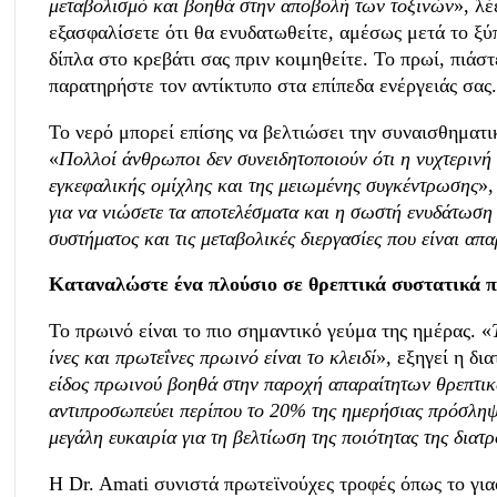
μεταβολισμό και βοηθά στην αποβολή των τοξινών
», λέ
εξασφαλίσετε ότι θα ενυδατωθείτε, αμέσως μετά το ξύπ
δίπλα στο κρεβάτι σας πριν κοιμηθείτε. Το πρωί, πιάστ
παρατηρήστε τον αντίκτυπο στα επίπεδα ενέργειάς σας.
Το νερό μπορεί επίσης να βελτιώσει την συναισθηματι
«
Πολλοί άνθρωποι δεν συνειδητοποιούν ότι η νυχτερινή 
εγκεφαλικής ομίχλης και της μειωμένης συγκέντρωσης
»,
για να νιώσετε τα αποτελέσματα και η σωστή ενυδάτωση 
συστήματος και τις μεταβολικές διεργασίες που είναι απ
Καταναλώστε ένα πλούσιο σε θρεπτικά συστατικά 
Το πρωινό είναι το πιο σημαντικό γεύμα της ημέρας. «
ίνες και πρωτεΐνες πρωινό είναι το κλειδί
», εξηγεί η δ
είδος πρωινού βοηθά στην παροχή απαραίτητων θρεπτικώ
αντιπροσωπεύει περίπου το 20% της ημερήσιας πρόσληψη
μεγάλη ευκαιρία για τη βελτίωση της ποιότητας της διατ
Η Dr. Amati συνιστά πρωτεϊνούχες τροφές όπως το γι