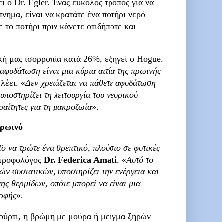
ει ο Dr. Egler. Ένας εύκολος τρόπος για να
νημα, είναι να κρατάτε ένα ποτήρι νερό
ε το ποτήρι πριν κάνετε οτιδήποτε και
κή μας ισορροπία κατά 26%, εξηγεί ο Hogue.
αφυδάτωση είναι μια κύρια αιτία της πρωινής
 λέει. «
Δεν χρειάζεται να πάθετε αφυδάτωση
υποστηρίζει τη λειτουργία του νευρικού
αραίτητες για τη μακροζωία
».
πρωινό
Το να τρώτε ένα θρεπτικό, πλούσιο σε φυτικές
ιατροφολόγος
Dr. Federica Amati
. «
Αυτό το
ν συστατικών, υποστηρίζει την ενέργεια και
ς θερμίδων, οπότε μπορεί να είναι μια
ροφής
».
αούρτι, η βρώμη με μούρα ή μείγμα ξηρών