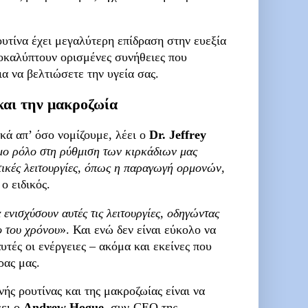
ουτίνα έχει μεγαλύτερη επίδραση στην ευεξία
αποκαλύπτουν ορισμένες συνήθειες που
α να βελτιώσετε την υγεία σας.
και την μακροζωία
κά απ’ όσο νομίζουμε, λέει ο
Dr. Jeffrey
ιμο ρόλο στη ρύθμιση των κιρκάδιων μας
τικές λειτουργίες, όπως η παραγωγή ορμονών,
 ο ειδικός.
 ενισχύσουν αυτές τις λειτουργίες, οδηγώντας
ο του χρόνου
». Και ενώ δεν είναι εύκολο να
υτές οι ενέργειες – ακόμα και εκείνες που
ρας μας.
ής ρουτίνας και της μακροζωίας είναι να
έει ο
Andrew Hogue
, συν-CEO της