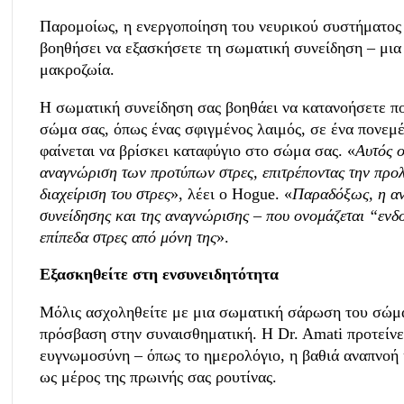
Παρομοίως, η ενεργοποίηση του νευρικού συστήματος
βοηθήσει να εξασκήσετε τη σωματική συνείδηση – μια
μακροζωία.
Η σωματική συνείδηση σας βοηθάει να κατανοήσετε πο
σώμα σας, όπως ένας σφιγμένος λαιμός, σε ένα πονεμ
φαίνεται να βρίσκει καταφύγιο στο σώμα σας. «
Αυτός ο
αναγνώριση των προτύπων στρες, επιτρέποντας την προλη
διαχείριση του στρες
», λέει ο Hogue. «
Παραδόξως, η αν
συνείδησης και της αναγνώρισης – που ονομάζεται “ενδ
επίπεδα στρες από μόνη της
».
Εξασκηθείτε στη ενσυνειδητότητα
Μόλις ασχοληθείτε με μια σωματική σάρωση του σώμα
πρόσβαση στην συναισθηματική. Η Dr. Amati προτείνει
ευγνωμοσύνη – όπως το ημερολόγιο, η βαθιά αναπνοή κ
ως μέρος της πρωινής σας ρουτίνας.