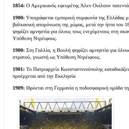
1854:
Ο Αμερικανός εφευρέτης Άλεν Ουίλσον πατεντάρ
1900:
Υπογράφεται εμπορική συμφωνία της Ελλάδας με
βαλκανική απομόνωση της χώρας, μετά την ήττα του 18
ψηφίζει αμνηστία για όλους τους ενεχόμενους στη σκ
Υπόθεση Ντρέιφους.
1900:
Στη Γαλλία, η Βουλή ψηφίζει αμνηστία για όλου
στρατού, γνωστή ως Υπόθεση Ντρέιφους.
1901:
Το Πατριαρχείο Κωνσταντινούπολης καταδικάζει
προέρχεται από την Εκκλησία
1909:
Ιδρύεται στη Γερμανία η ποδοσφαιρική ομάδα τ