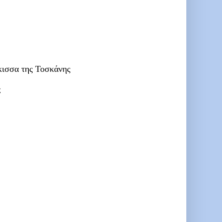
κισσα της Τοσκάνης
ς