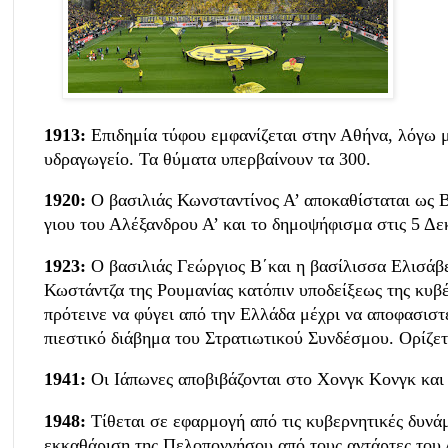
1913:
Επιδημία τύφου εμφανίζεται στην Αθήνα, λόγω 
υδραγωγείο. Τα θύματα υπερβαίνουν τα 300.
1920:
Ο βασιλιάς Κωνσταντίνος Α’ αποκαθίσταται ως Β
γιου του Αλέξανδρου Α’ και το δημοψήφισμα στις 5 Δε
1923:
Ο βασιλιάς Γεώργιος Β΄και η βασίλισσα Ελισάβε
Κωστάντζα της Ρουμανίας κατόπιν υποδείξεως της κυβέ
πρότεινε να φύγει από την Ελλάδα μέχρι να αποφασιστε
πιεστικό διάβημα του Στρατιωτικού Συνδέσμου. Ορίζε
1941:
Οι Ιάπωνες αποβιβάζονται στο Χονγκ Κονγκ και
1948:
Τίθεται σε εφαρμογή από τις κυβερνητικές δυνάμ
εκκαθάριση της Πελοποννήσου από τους αντάρτες του