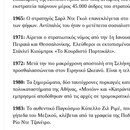
εκστρατεία παίρνουν μέρος 45.000 άνδρες του στρατ
1965:
Ο στρατηγός Σαρλ Ντε Γκολ επανεκλέγεται στο 
των ψήφων. Αντίπαλός του ήταν ο μετέπειτα σοσιαλισ
1971:
Αίρεται ο στρατιωτικός νόμος από την 1η Ιανουα
Πειραιά και Θεσσαλονίκης. Ελεύθεροι οι εκτοπισμένοι.
Στάνλεϊ Κιούμπρικ «Το Κουρδιστό Πορτοκάλι».
1972:
Μετά την πιο μακρόχρονη αποστολή στη Σελήνη
προσθαλασσώνεται στον Ειρηνικό Ωκεανό. Είναι η τελ
1980:
Τα ξημερώματα, δύο ταυτόχρονες πυρκαγιές κατ
πολυκαταστήματα της Αθήνας, «Μινιόν» και «Κατράντζ
εμπρησμοί αποδόθηκαν από τις αρχές σε τρομοκρατικές
1983:
Το αυθεντικό Παγκόσμιο Κύπελλο Ζιλ Ριμέ, που 
γήπεδα του Μεξικού, κλέβεται από τα γραφεία της Πο
Ρίο Ντε Τζανέιρο.