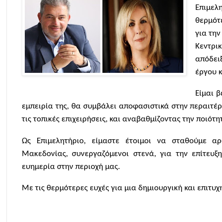
Επιμελ
θερμότ
για την
Κεντρικ
απόδειξ
έργου κ
Είμαι β
εμπειρία της, θα συμβάλει αποφασιστικά στην περαιτέ
τις τοπικές επιχειρήσεις, και αναβαθμίζοντας την ποιότ
Ως Επιμελητήριο, είμαστε έτοιμοι να σταθούμε α
Μακεδονίας, συνεργαζόμενοι στενά, για την επίτευ
ευημερία στην περιοχή μας.
Με τις θερμότερες ευχές για μια δημιουργική και επιτυχ