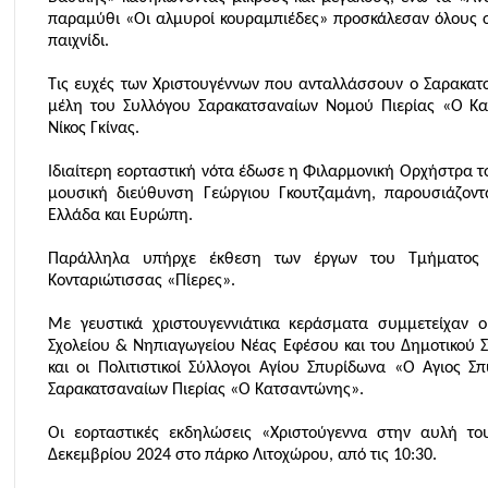
παραμύθι «Οι αλμυροί κουραμπιέδες» προσκάλεσαν όλους σε
παιχνίδι.
Τις ευχές των Χριστουγέννων που ανταλλάσσουν ο Σαρακατ
μέλη του Συλλόγου Σαρακατσαναίων Νομού Πιερίας «Ο Κα
Νίκος Γκίνας.
Ιδιαίτερη εορταστική νότα έδωσε η Φιλαρμονική Ορχήστρα
μουσική διεύθυνση Γεώργιου Γκουτζαμάνη, παρουσιάζοντα
Ελλάδα και Ευρώπη.
Παράλληλα υπήρχε έκθεση των έργων του Τμήματος Ει
Κονταριώτισσας «Πίερες».
Με γευστικά χριστουγεννιάτικα κεράσματα συμμετείχαν 
Σχολείου & Νηπιαγωγείου Νέας Εφέσου και του Δημοτικού 
και οι Πολιτιστικοί Σύλλογοι Αγίου Σπυρίδωνα «Ο Άγιος 
Σαρακατσαναίων Πιερίας «Ο Κατσαντώνης».
Οι εορταστικές εκδηλώσεις «Χριστούγεννα στην αυλή 
Δεκεμβρίου 2024 στο πάρκο Λιτοχώρου, από τις 10:30.