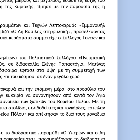
οντας μικρούς και μεγάλους, έδωσε τις ευχές του
ση της Κυριακής, τίμησε με την παρουσία της η
Γραμμάτων και Τεχνών Λεπτοκαρυάς «Εμμανουήλ
ιβιζά «Ο Άη Βασίλης στη φυλακή», προσελκύοντας
λυκά κεράσματα συμμετείχε ο Σύλλογος Γονέων και
ηλίκων) του Πολιτιστικού Συλλόγου «Πνευματική
ς, σε διδασκαλία Ελένης Παπαστόγια, Ματίνας
τμόσφαιρα έφτασε στα ύψη με τη συμμετοχή των
 και του κόσμου, σε έναν μεγάλο χορό.
τοκαρυά και την επόμενη μέρα, στο προαύλιο του
την ευκαιρία να συναντήσουν από κοντά τον Άγιο
συνοδεία των ξωτικών του Βορείου Πόλου. Με τη
κα στολίδια, σελιδοδείκτες και κονκάρδες, έστειλαν
ίου Πόλου» και απέκτησαν το δικό τους μοναδικό
ε το διαδραστικό παραμύθι «Ο Υπερίων και ο Άη
εμοσκορπίσματα», παρουσιάζοντας το διαδραστικό