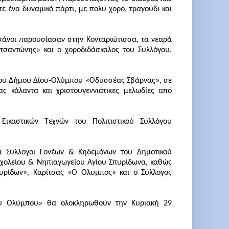
 ένα δυναμικό πάρτι, με πολύ χορό, τραγούδι και
σάνοι παρουσίασαν στην Κονταριώτισσα, τα νεαρά
τσαντώνης» και ο χοροδιδάσκαλος του Συλλόγου,
 του Δήμου Δίου-Ολύμπου «Οδυσσέας Σβάρνας», σε
ς κάλαντα και χριστουγεννιάτικες μελωδίες από
καστικών Τεχνών του Πολιτιστικού Συλλόγου
οι Σύλλογοι Γονέων & Κηδεμόνων του Δημοτικού
Σχολείου & Νηπιαγωγείου Αγίου Σπυρίδωνα, καθώς
Σπυρίδων», Καρίτσας «Ο Όλυμπος» και ο Σύλλογος
του Ολύμπου» θα ολοκληρωθούν την Κυριακή 29