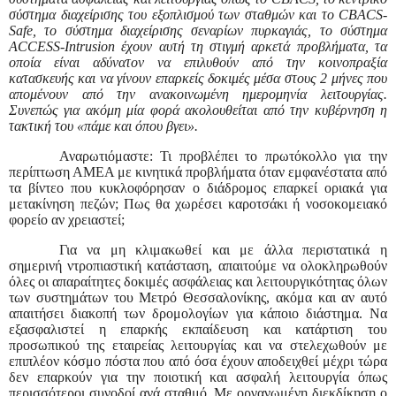
σύστημα διαχείρισης του εξοπλισμού των σταθμών και το CBACS-
Safe, το σύστημα διαχείρισης σεναρίων πυρκαγιάς, το σύστημα
ACCESS-Intrusion έχουν αυτή τη στιγμή αρκετά προβλήματα, τα
οποία είναι αδύνατον να επιλυθούν από την κοινοπραξία
κατασκευής και να γίνουν επαρκείς δοκιμές μέσα στους 2 μήνες που
απομένουν από την ανακοινωμένη ημερομηνία λειτουργίας.
Συνεπώς για ακόμη μία φορά ακολουθείται από την κυβέρνηση η
τακτική του «πάμε και όπου βγει».
Αναρωτιόμαστε: Τι προβλέπει το πρωτόκολλο για την
περίπτωση ΑΜΕΑ με κινητικά προβλήματα όταν εμφανέστατα από
τα βίντεο που κυκλοφόρησαν ο διάδρομος επαρκεί οριακά για
μετακίνηση πεζών; Πως θα χωρέσει καροτσάκι ή νοσοκομειακό
φορείο αν χρειαστεί;
Για να μη κλιμακωθεί και με άλλα περιστατικά η
σημερινή ντροπιαστική κατάσταση, απαιτούμε να ολοκληρωθούν
όλες οι απαραίτητες δοκιμές ασφάλειας και λειτουργικότητας όλων
των συστημάτων του Μετρό Θεσσαλονίκης, ακόμα και αν αυτό
απαιτήσει διακοπή των δρομολογίων για κάποιο διάστημα. Να
εξασφαλιστεί η επαρκής εκπαίδευση και κατάρτιση του
προσωπικού της εταιρείας λειτουργίας και να στελεχωθούν με
επιπλέον κόσμο πόστα που από όσα έχουν αποδειχθεί μέχρι τώρα
δεν επαρκούν για την ποιοτική και ασφαλή λειτουργία όπως
περισσότεροι συνοδοί ανά σταθμό. Με οργανωμένη διεκδίκηση ο