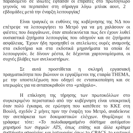
παραδομένο σε ιδιώτες έφτασαν οι επιβάτες στο πρωτόγνωρο
γεγονός να περπατάνε στη σήραγγα λόγω μπλακ αουτ, 2
εβδομάδες μετά την έναρξη λειτουργίας!
Είναι τραγικές οι ευθύνες της κυβέρνησης της ΝΔ που
επέτρεψε να λειτουργήσει το Μετρό για να μη χαλάσουν οι
φιέστες που διοργάνωνε, όταν αποδεικνύεται πως δεν έχουν λυθεί
ουσιαστικά ζητήματα λειτουργίας που οδηγούν και σε ζητήματα
ασφάλειας. Έχουν ήδη προηγηθεί οι ατελείωτες ουρές αναμονής
στα εκδοτήρια και στα εκδοτικά μηχανήματα τα οποία δε
λειτουργούν, δε δίνουν ρέστα, δε δέχονται χαρτονομίσματα, οι
συχνές βλάβες των ανελκυστήρων.
Σε αυτά προστίθεται η σκληρή εργασιακή
πραγματικότητα που βιώνουν οι εργαζόμενοι της εταιρία THEMA,
με την υποστελέχωση που οδηγεί σε εντατικοποίηση και σε
υπερωρίες για να ανταποκριθούν στο «μπάχαλο».
Η επίκληση της τήρησης των πρωτοκόλλων στο
συγκεκριμένο περιστατικό από την κυβέρνηση είναι υποκριτική
όταν πολύ έγκαιρα, σε ερώτηση που κατέθεσε το ΚΚΕ στη
Βουλή, σχεδόν 2 μήνες πριν την έναρξη του Μετρό, αναδείκνυε
την ανεπάρκεια των δοκιμαστικών ελέγχων. Θυμίζουμε τι
γράφαμε τότε: «
Το πολυδιαφημισμένο σύστημα αυτόματου
χειρισμού των συρμών ATS, όπως επίσης και άλλα κρίσιμα
συστήματα ασφαλείας και λειτουργίας όπως το CBACS, το κεντρικό