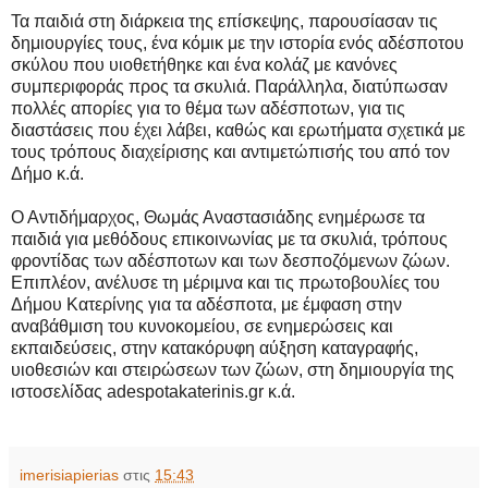
Τα παιδιά στη διάρκεια της επίσκεψης, παρουσίασαν τις
δημιουργίες τους, ένα κόμικ με την ιστορία ενός αδέσποτου
σκύλου που υιοθετήθηκε και ένα κολάζ με κανόνες
συμπεριφοράς προς τα σκυλιά. Παράλληλα, διατύπωσαν
πολλές απορίες για το θέμα των αδέσποτων, για τις
διαστάσεις που έχει λάβει, καθώς και ερωτήματα σχετικά με
τους τρόπους διαχείρισης και αντιμετώπισής του από τον
Δήμο κ.ά.
Ο Αντιδήμαρχος, Θωμάς Αναστασιάδης ενημέρωσε τα
παιδιά για μεθόδους επικοινωνίας με τα σκυλιά, τρόπους
φροντίδας των αδέσποτων και των δεσποζόμενων ζώων.
Επιπλέον, ανέλυσε τη μέριμνα και τις πρωτοβουλίες του
Δήμου Κατερίνης για τα αδέσποτα, με έμφαση στην
αναβάθμιση του κυνοκομείου, σε ενημερώσεις και
εκπαιδεύσεις, στην κατακόρυφη αύξηση καταγραφής,
υιοθεσιών και στειρώσεων των ζώων, στη δημιουργία της
ιστοσελίδας adespotakaterinis.gr κ.ά.
imerisiapierias
στις
15:43