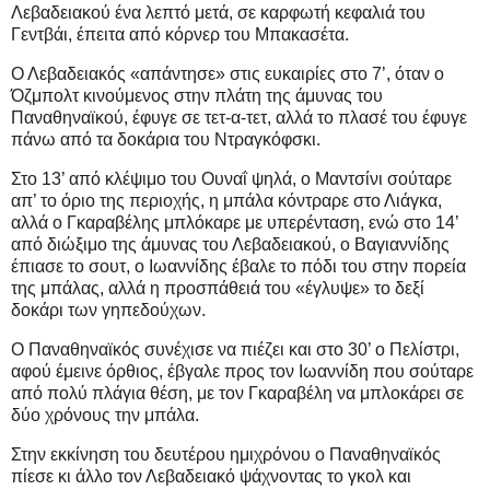
Λεβαδειακού ένα λεπτό μετά, σε καρφωτή κεφαλιά του
Γεντβάι, έπειτα από κόρνερ του Μπακασέτα.
Ο Λεβαδειακός «απάντησε» στις ευκαιρίες στο 7’, όταν ο
Όζμπολτ κινούμενος στην πλάτη της άμυνας του
Παναθηναϊκού, έφυγε σε τετ-α-τετ, αλλά το πλασέ του έφυγε
πάνω από τα δοκάρια του Ντραγκόφσκι.
Στο 13’ από κλέψιμο του Ουναΐ ψηλά, ο Μαντσίνι σούταρε
απ’ το όριο της περιοχής, η μπάλα κόντραρε στο Λιάγκα,
αλλά ο Γκαραβέλης μπλόκαρε με υπερένταση, ενώ στο 14’
από διώξιμο της άμυνας του Λεβαδειακού, ο Βαγιαννίδης
έπιασε το σουτ, ο Ιωαννίδης έβαλε το πόδι του στην πορεία
της μπάλας, αλλά η προσπάθειά του «έγλυψε» το δεξί
δοκάρι των γηπεδούχων.
Ο Παναθηναϊκός συνέχισε να πιέζει και στο 30’ ο Πελίστρι,
αφού έμεινε όρθιος, έβγαλε προς τον Ιωαννίδη που σούταρε
από πολύ πλάγια θέση, με τον Γκαραβέλη να μπλοκάρει σε
δύο χρόνους την μπάλα.
Στην εκκίνηση του δευτέρου ημιχρόνου ο Παναθηναϊκός
πίεσε κι άλλο τον Λεβαδειακό ψάχνοντας το γκολ και