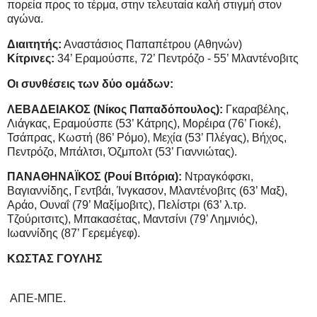
πορεία προς το τέρμα, στην τελευταία καλή στιγμή στον
αγώνα.
Διαιτητής:
Αναστάσιος Παπαπέτρου (Αθηνών)
Κίτρινες:
34’ Εραμούσπε, 72’ Πεντρόζο - 55’ Μλαντένοβιτς
Οι συνθέσεις των δύο ομάδων:
ΛΕΒΑΔΕΙΑΚΟΣ (Νίκος Παπαδόπουλος):
Γκαραβέλης,
Λιάγκας, Εραμούσπε (53’ Κάτρης), Μορέιρα (76’ Γιοκέ),
Τσάπρας, Κωστή (86’ Ρόμο), Μεχία (53’ Πλέγας), Βήχος,
Πεντρόζο, Μπάλτσι, Όζμπολτ (53’ Γιαννιώτας).
ΠΑΝΑΘΗΝΑΪΚΟΣ (Ρουί Βιτόρια):
Ντραγκόφσκι,
Βαγιαννίδης, Γεντβάι, Ίνγκασον, Μλαντένοβιτς (63’ Μαξ),
Αράο, Ουναΐ (79’ Μαξίμοβιτς), Πελίστρι (63’ λ.τρ.
Τζούριτσιτς), Μπακασέτας, Μαντσίνι (79’ Λημνιός),
Ιωαννίδης (87’ Γερεμέγεφ).
ΚΩΣΤΑΣ ΓΟΥΛΗΣ
ΑΠΕ-ΜΠΕ.