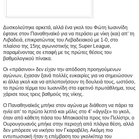
Δυσκολεύτηκε αρκετά, αλλά ένα γκολ του Φώτη Ιωαννίδη
έφτανε στον Παναθηναϊκό για να περάσει με νίκη (και) απ’ τη
Λιβαδειά, επικρατώντας του Λεβαδειακού με 1-0, στο
πλαίσιο της 15ης αγωνιστικής της Super League,
παραμένοντας σε επαφή με τις πρώτες θέσεις του
βαθμολογικού πίνακα.
Οι «πράσινοι» δεν είχαν την απόδοση προηγούμενων
αγώνων, έχασαν ξανά πολλές ευκαιρίες για να σημειώσουν
κι άλλα γκολ και να απλοποιήσουν τη δουλειά τους, ωστόσο,
το πρώτο τέρμα του Ιωαννίδη στο εφετινό πρωτάθλημα, τους
χάρισε τους τρεις βαθμούς της νίκης.
Ο Παναθηναϊκός μπήκε στον αγώνα με διάθεση να πάρει τα
ηνία απ’ το πρώτο λεπτό και μόλις στο 4’ «άγγιξε» το γκολ,
όταν από κάθετη πάσα του Μπακασέτα προς τον Πελίστρι, ο
Ουρουγουανός μπήκε στην περιοχή από πλάγια θέση, αλλά
δεν μπόρεσε να νικήσει τον Γκαραβέλη. Ακόμη πιο
εντυπωσιακή ήταν η επέμβαση του γκολκίπερ του