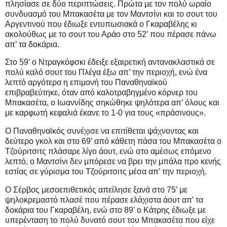
πλησίασε σε δύο περιπτώσεις. Πρώτα με τον πολύ ωραίο
συνδυασμό του Μπακασέτα με τον Μαντσίνι και το σουτ του
Αργεντινού που έδιωξε εντυπωσιακά ο Γκαραβέλης κι
ακολούθως με το σουτ του Αράο στο 52’ που πέρασε πάνω
απ’ τα δοκάρια.
Στο 59’ ο Ντραγκόφσκι έδειξε εξαιρετική αντανακλαστικά σε
πολύ καλό σουτ του Πλέγα έξω απ’ την περιοχή, ενώ ένα
λεπτό αργότερα η επιμονή του Παναθηναϊκού
επιβραβεύτηκε, όταν από καλοτραβηγμένο κόρνερ του
Μπακασέτα, ο Ιωαννίδης σηκώθηκε ψηλότερα απ’ όλους και
με καρφωτή κεφαλιά έκανε το 1-0 για τους «πράσινους».
Ο Παναθηναϊκός συνέχισε να επιτίθεται ψάχνοντας και
δεύτερο γκολ και στο 69’ από κάθετη πάσα του Μπακασέτα ο
Τζούριτσιτς πλάσαρε λίγο άουτ, ενώ στο αμέσως επόμενο
λεπτό, ο Μαντσίνι δεν μπόρεσε να βρει την μπάλα προ κενής
εστίας σε γύρισμα του Τζούριτσιτς μέσα απ’ την περιοχή.
Ο Σέρβος μεσοεπιθετικός απείλησε ξανά στο 75’ με
ψηλοκρεμαστό πλασέ που πέρασε ελάχιστα άουτ απ’ τα
δοκάρια του Γκαραβέλη, ενώ στο 89’ ο Κάτρης έδιωξε με
υπερένταση το πολύ δυνατό σουτ του Μπακασέτα που είχε