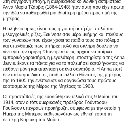
Στη σύγχρονη εποχή, η αμερικανίδα κοινωνική ακτιβίστρια
Άννα Μαρία Τζάρβις (1864-1948) ήταν αυτή που είχε πρώτη
την ιδέα να καθιερωθεί μια ιδιαίτερη ημέρα προς τιμή της
μητέρας.
Η αλήθεια όμως είναι πως η γιορτή αυτή έχει πολύ πιο
μελαγχολικές ρίζες. Ξεκίνησε σαν μέρα μνήμης και πένθους
των γυναικών που είχαν χάσει τα παιδιά τους στο πόλεμο
και υπενθύμιζε πως υπήρχε πολύ και σκληρή δουλειά να
γίνει για την ειρήνη. Όταν η επέτειος άρχισε να παίρνει
εμπορικό χαρακτήρα, η μεγαλύτερη υποστηρίκτριά της Αnna
Jarvis, έκανε τα πάντα για να το πολεμήσει καταλήγοντας να
πεθάνει μόνη και απένταρη σε ένα σανατόριο. H Anna ποτέ
δεν απέκτησε δικά της παιδιά ,αλλά ο θάνατος της μητέρας
της το 1905 την ενέπνευσε να οργανώσει τους πρώτους
εορτασμούς της Μέρας της Μητέρας το 1908.
Οι προσπάθειές της ευοδώθηκαν τελικά στις 9 Μαΐου του
1914, όταν ο τότε αμερικανός πρόεδρος Γούντροου
Γουίλσον υπέγραψε προκήρυξη, σύμφωνα με την οποία η
Ημέρα της Μητέρας καθιερωνόταν ως εθνική εορτή τη
δεύτερη Κυριακή του Μαΐου.