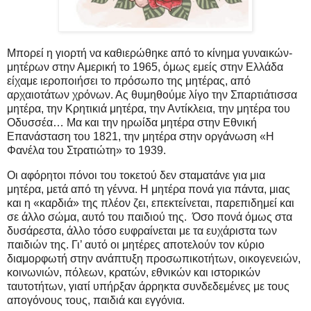
Μπορεί η γιορτή να καθιερώθηκε από το κίνημα γυναικών-
μητέρων στην Αμερική το 1965, όμως εμείς στην Ελλάδα
είχαμε ιεροποιήσει το πρόσωπο της μητέρας, από
αρχαιοτάτων χρόνων. Ας θυμηθούμε λίγο την Σπαρτιάτισσα
μητέρα, την Κρητικιά μητέρα, την Αντίκλεια, την μητέρα του
Οδυσσέα… Μα και την ηρωίδα μητέρα στην Εθνική
Επανάσταση του 1821, την μητέρα στην οργάνωση «Η
Φανέλα του Στρατιώτη» το 1939.
Οι αφόρητοι πόνοι του τοκετού δεν σταματάνε για μια
μητέρα, μετά από τη γέννα. Η μητέρα πονά για πάντα, μιας
και η «καρδιά» της πλέον ζει, επεκτείνεται, παρεπιδημεί και
σε άλλο σώμα, αυτό του παιδιού της. Όσο πονά όμως στα
δυσάρεστα, άλλο τόσο ευφραίνεται με τα ευχάριστα των
παιδιών της. Γι’ αυτό οι μητέρες αποτελούν τον κύριο
διαμορφωτή στην ανάπτυξη προσωπικοτήτων, οικογενειών,
κοινωνιών, πόλεων, κρατών, εθνικών και ιστορικών
ταυτοτήτων, γιατί υπήρξαν άρρηκτα συνδεδεμένες με τους
απογόνους τους, παιδιά και εγγόνια.