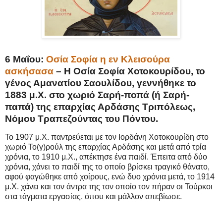
6 Μαΐου:
Οσία Σοφία η εν Κλεισούρα
ασκήσασα
– Η Οσία Σοφία Χοτοκουρίδου, το
γένος Αμανατίου Σαουλίδου, γεννήθηκε το
1883 μ.Χ. στο χωριό Σαρή-ποπά (ή Σαρή-
παπά) της επαρχίας Αρδάσης Τριπόλεως,
Νόμου Τραπεζούντας του Πόντου.
Το 1907 μ.Χ. παντρεύεται με τον Ιορδάνη Χοτοκουρίδη στο
χωριό Το(γ)ρούλ της επαρχίας Αρδάσης και μετά από τρία
χρόνια, το 1910 μ.Χ., απέκτησε ένα παιδί. Έπειτα από δύο
χρόνια, χάνει το παιδί της το οποίο βρίσκει τραγικό θάνατο,
αφού φαγώθηκε από χοίρους, ενώ δυο χρόνια μετά, το 1914
μ.Χ. χάνει και τον άντρα της τον οποίο τον πήραν οι Τούρκοι
στα τάγματα εργασίας, όπου και μάλλον απεβίωσε.