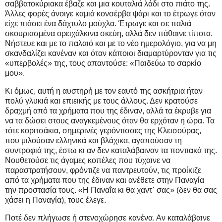
σαββατοκύριακα έβαζε και μια κουταλιά λάδι στο πιάτο της.
Άλλες φορές άνοιγε καμιά κονσέρβα ψάρι και το έτρωγε όταν
είχε πιάσει ένα δάχτυλο μούχλα. Έτρωγε και σε παλιά
σκουριασμένα ορειχάλκινα σκεύη, αλλά δεν πάθαινε τίποτα.
Νήστευε και με το παλαιό και με το νέο ημερολόγιο, για να μη
σκανδαλίζει κανέναν και όταν κάποιοι διαμαρτύρονταν για τις
«υπερβολές» της, τους απαντούσε: «Παιδεύω το σαρκίο
μου».
Κι όμως, αυτή η αυστηρή με τον εαυτό της ασκήτρια ήταν
πολύ γλυκιά και επιεικής με τους άλλους. Δεν κρατούσε
δραχμή από τα χρήματα που της έδιναν, αλλά τα έκρυβε για
να τα δώσει στους αναγκεμένους όταν θα ερχόταν η ώρα. Τα
τότε κοριτσάκια, σημερινές γερόντισσες της Κλεισούρας,
που μιλούσαν ελληνικά και βλάχικα, αγαπούσαν τη
συντροφιά της, έστω κι αν δεν καταλάβαιναν τα ποντιακά της.
Νουθετούσε τις άγαμες κοπέλες που τύχαινε να
παραστρατήσουν, φρόντιζε να παντρευτούν, τις προίκιζε
από τα χρήματα που της έδιναν και ανέθετε στην Παναγία
την προστασία τους. «Η Παναΐα κι θα χαντ᾿ σας» (δεν θα σας
χάσει η Παναγία), τους έλεγε.
Ποτέ δεν πλήγωσε ή στενοχώρησε κανένα. Αν καταλάβαινε