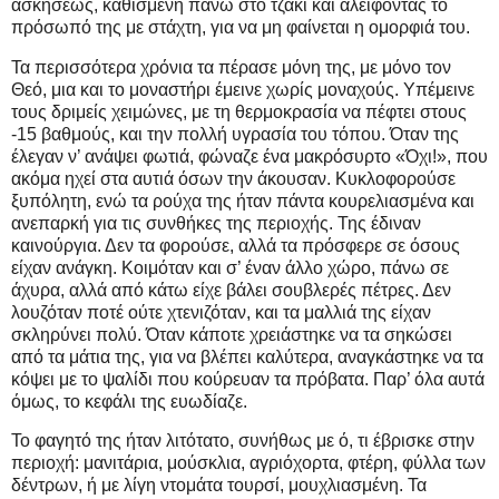
ασκήσεως, καθισμένη πάνω στο τζάκι και αλείφοντας το
πρόσωπό της με στάχτη, για να μη φαίνεται η ομορφιά του.
Τα περισσότερα χρόνια τα πέρασε μόνη της, με μόνο τον
Θεό, μια και το μοναστήρι έμεινε χωρίς μοναχούς. Υπέμεινε
τους δριμείς χειμώνες, με τη θερμοκρασία να πέφτει στους
-15 βαθμούς, και την πολλή υγρασία του τόπου. Όταν της
έλεγαν ν’ ανάψει φωτιά, φώναζε ένα μακρόσυρτο «Όχι!», που
ακόμα ηχεί στα αυτιά όσων την άκουσαν. Κυκλοφορούσε
ξυπόλητη, ενώ τα ρούχα της ήταν πάντα κουρελιασμένα και
ανεπαρκή για τις συνθήκες της περιοχής. Της έδιναν
καινούργια. Δεν τα φορούσε, αλλά τα πρόσφερε σε όσους
είχαν ανάγκη. Κοιμόταν και σ’ έναν άλλο χώρο, πάνω σε
άχυρα, αλλά από κάτω είχε βάλει σουβλερές πέτρες. Δεν
λουζόταν ποτέ ούτε χτενιζόταν, και τα μαλλιά της είχαν
σκληρύνει πολύ. Όταν κάποτε χρειάστηκε να τα σηκώσει
από τα μάτια της, για να βλέπει καλύτερα, αναγκάστηκε να τα
κόψει με το ψαλίδι που κούρευαν τα πρόβατα. Παρ’ όλα αυτά
όμως, το κεφάλι της ευωδίαζε.
Το φαγητό της ήταν λιτότατο, συνήθως με ό, τι έβρισκε στην
περιοχή: μανιτάρια, μούσκλια, αγριόχορτα, φτέρη, φύλλα των
δέντρων, ή με λίγη ντομάτα τουρσί, μουχλιασμένη. Τα