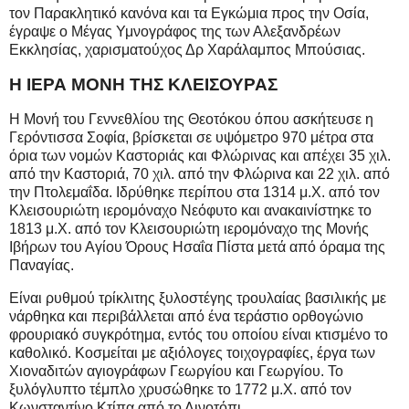
τον Παρακλητικό κανόνα και τα Εγκώμια προς την Οσία,
έγραψε ο Μέγας Υμνογράφος της των Αλεξανδρέων
Εκκλησίας, χαρισματούχος Δρ Χαράλαμπος Μπούσιας.
Η ΙΕΡΑ ΜΟΝΗ ΤΗΣ ΚΛΕΙΣΟΥΡΑΣ
Η Μονή του Γεννεθλίου της Θεοτόκου όπου ασκήτευσε η
Γερόντισσα Σοφία, βρίσκεται σε υψόμετρο 970 μέτρα στα
όρια των νομών Καστοριάς και Φλώρινας και απέχει 35 χιλ.
από την Καστοριά, 70 χιλ. από την Φλώρινα και 22 χιλ. από
την Πτολεμαΐδα. Ιδρύθηκε περίπου στα 1314 μ.Χ. από τον
Κλεισουριώτη ιερομόναχο Νεόφυτο και ανακαινίστηκε το
1813 μ.Χ. από τον Κλεισουριώτη ιερομόναχο της Μονής
Ιβήρων του Αγίου Όρους Ησαΐα Πίστα μετά από όραμα της
Παναγίας.
Είναι ρυθμού τρίκλιτης ξυλοστέγης τρουλαίας βασιλικής με
νάρθηκα και περιβάλλεται από ένα τεράστιο ορθογώνιο
φρουριακό συγκρότημα, εντός του οποίου είναι κτισμένο το
καθολικό. Κοσμείται με αξιόλογες τοιχογραφίες, έργα των
Χιοναδιτών αγιογράφων Γεωργίου και Γεωργίου. Το
ξυλόγλυπτο τέμπλο χρυσώθηκε το 1772 μ.Χ. από τον
Κωνσταντίνο Κτίπα από το Λινοτόπι.