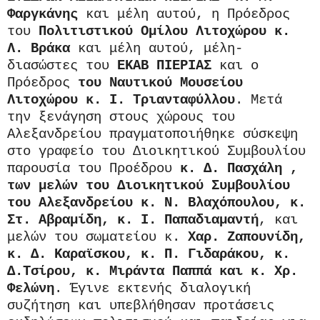
Φαργκάνης
και μέλη αυτού, η Πρόεδρος
του
Πολιτιστικού Ομίλου Λιτοχώρου κ.
Λ. Βράκα
και μέλη αυτού, μέλη-
διασώστες του
ΕΚΑΒ ΠΙΕΡΙΑΣ
και ο
Πρόεδρος
του Ναυτικού Μουσείου
Λιτοχώρου κ. Ι. Τριανταφύλλου
. Μετά
την ξενάγηση στους χώρους του
Αλεξανδρείου πραγματοποιήθηκε σύσκεψη
στο γραφείο του Διοικητικού Συμβουλίου
παρουσία του Προέδρου
κ. Δ. Πασχάλη ,
των μελών του Διοικητικού Συμβουλίου
του Αλεξανδρείου κ. Ν. Βλαχόπουλου, κ.
Στ. Αβραμίδη, κ. Ι. Παπαδιαμαντή
, και
μελών του σωματείου κ.
Χαρ. Ζαπουνίδη,
κ. Δ. Καραϊσκου, κ. Π. Γιδαράκου, κ.
Δ.Τσίρου, κ. Μιράντα Παππά και κ. Χρ.
Φελώνη
. Έγινε εκτενής διαλογική
συζήτηση και υπεβλήθησαν προτάσεις